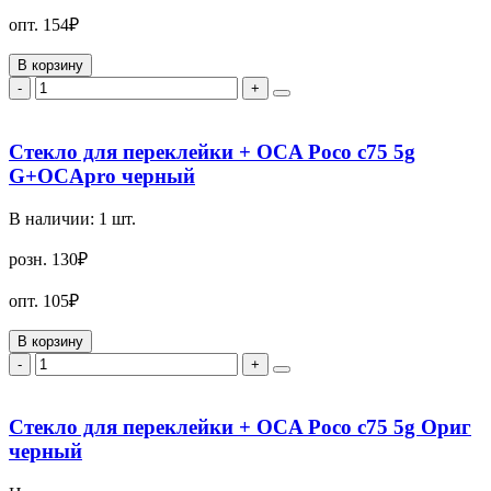
опт.
154₽
В корзину
-
+
Стекло для переклейки + OCA Poco c75 5g
G+OCApro черный
В наличии:
1
шт.
розн.
130₽
опт.
105₽
В корзину
-
+
Стекло для переклейки + OCA Poco c75 5g Ориг
черный