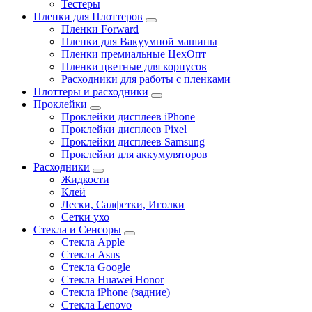
Тестеры
Пленки для Плоттеров
Пленки Forward
Пленки для Вакуумной машины
Пленки премиальные ЦехОпт
Пленки цветные для корпусов
Расходники для работы с пленками
Плоттеры и расходники
Проклейки
Проклейки дисплеев iPhone
Проклейки дисплеев Pixel
Проклейки дисплеев Samsung
Проклейки для аккумуляторов
Расходники
Жидкости
Клей
Лески, Салфетки, Иголки
Сетки ухо
Стекла и Сенсоры
Стекла Apple
Стекла Asus
Стекла Google
Стекла Huawei Honor
Стекла iPhone (задние)
Стекла Lenovo