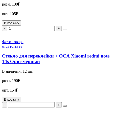
розн.
130₽
опт.
105₽
В корзину
-
+
Фото товара
отсутствует
Стекло для переклейки + OCA Xiaomi redmi note
14s Ориг черный
В наличии:
12
шт.
розн.
190₽
опт.
154₽
В корзину
-
+