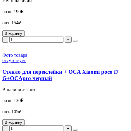
Нет в наличии
розн.
190₽
опт.
154₽
В корзину
-
+
Фото товара
отсутствует
Стекло для переклейки + OCA Xiaomi poco f7
G+OCApro черный
В наличии:
2
шт.
розн.
130₽
опт.
105₽
В корзину
-
+