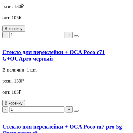
розн.
130₽
опт.
105₽
В корзину
-
+
Стекло для переклейки + OCA Poco c71
G+OCApro черный
В наличии:
1
шт.
розн.
130₽
опт.
105₽
В корзину
-
+
Стекло для переклейки + OCA Poco m7 pro 5g