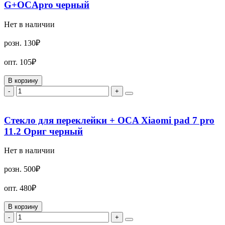
G+OCApro черный
Нет в наличии
розн.
130₽
опт.
105₽
В корзину
-
+
Стекло для переклейки + OCA Xiaomi pad 7 pro
11.2 Ориг черный
Нет в наличии
розн.
500₽
опт.
480₽
В корзину
-
+