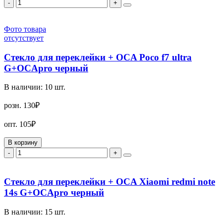
-
+
Фото товара
отсутствует
Стекло для переклейки + OCA Poco f7 ultra
G+OCApro черный
В наличии:
10
шт.
розн.
130₽
опт.
105₽
В корзину
-
+
Стекло для переклейки + OCA Xiaomi redmi note
14s G+OCApro черный
В наличии:
15
шт.