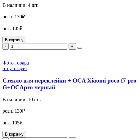
В наличии:
4
шт.
розн.
130₽
опт.
105₽
В корзину
-
+
Фото товара
отсутствует
Стекло для переклейки + OCA Xiaomi poco f7 pro
G+OCApro черный
В наличии:
10
шт.
розн.
130₽
опт.
105₽
В корзину