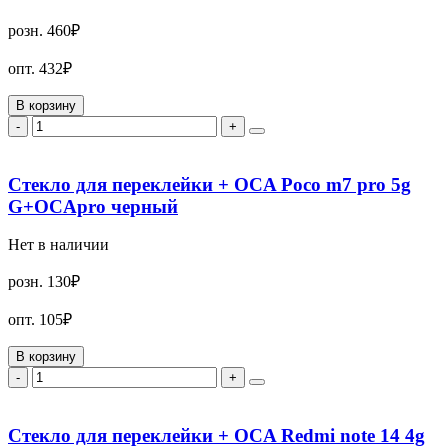
розн.
460₽
опт.
432₽
В корзину
-
+
Стекло для переклейки + OCA Poco m7 pro 5g
G+OCApro черный
Нет в наличии
розн.
130₽
опт.
105₽
В корзину
-
+
Стекло для переклейки + OCA Redmi note 14 4g