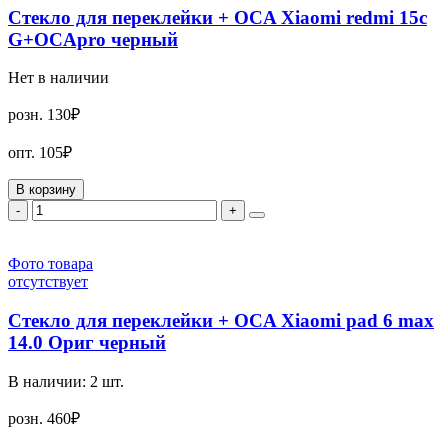
Стекло для переклейки + OCA Xiaomi redmi 15c
G+OCApro черный
Нет в наличии
розн.
130₽
опт.
105₽
В корзину
-
+
Фото товара
отсутствует
Стекло для переклейки + OCA Xiaomi pad 6 max
14.0 Ориг черный
В наличии:
2
шт.
розн.
460₽