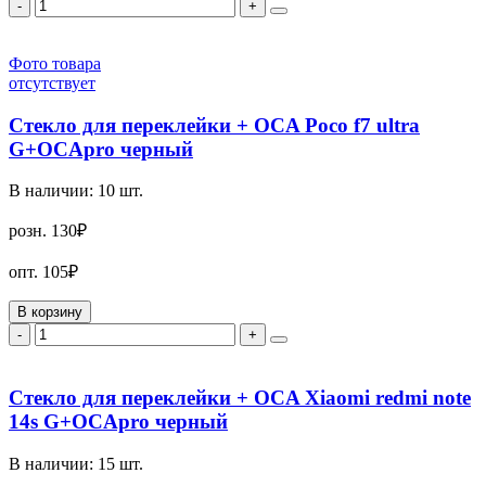
-
+
Фото товара
отсутствует
Стекло для переклейки + OCA Poco f7 ultra
G+OCApro черный
В наличии:
10
шт.
розн.
130₽
опт.
105₽
В корзину
-
+
Стекло для переклейки + OCA Xiaomi redmi note
14s G+OCApro черный
В наличии:
15
шт.