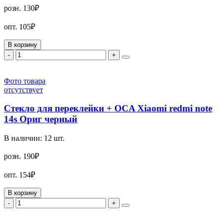
розн.
130₽
опт.
105₽
В корзину
-
+
Фото товара
отсутствует
Стекло для переклейки + OCA Xiaomi redmi note
14s Ориг черный
В наличии:
12
шт.
розн.
190₽
опт.
154₽
В корзину
-
+