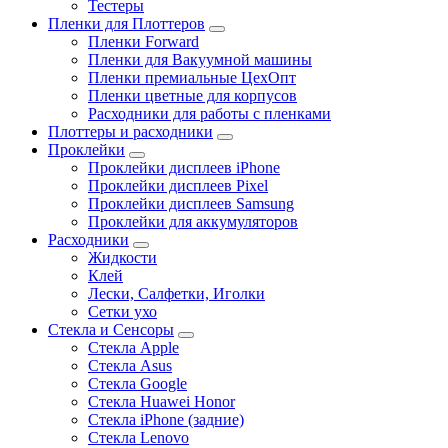
Тестеры
Пленки для Плоттеров
Пленки Forward
Пленки для Вакуумной машины
Пленки премиальные ЦехОпт
Пленки цветные для корпусов
Расходники для работы с пленками
Плоттеры и расходники
Проклейки
Проклейки дисплеев iPhone
Проклейки дисплеев Pixel
Проклейки дисплеев Samsung
Проклейки для аккумуляторов
Расходники
Жидкости
Клей
Лески, Салфетки, Иголки
Сетки ухо
Стекла и Сенсоры
Стекла Apple
Стекла Asus
Стекла Google
Стекла Huawei Honor
Стекла iPhone (задние)
Стекла Lenovo