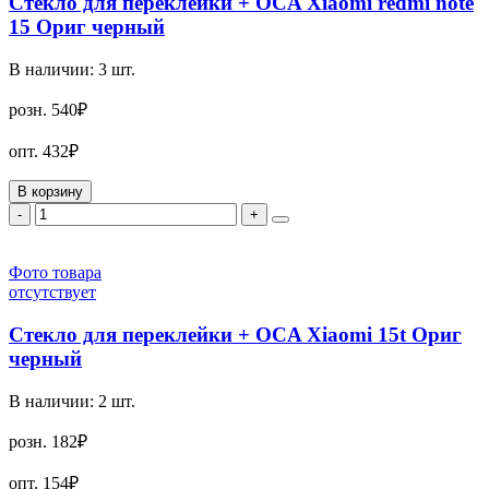
Стекло для переклейки + OCA Xiaomi redmi note
15 Ориг черный
В наличии:
3
шт.
розн.
540₽
опт.
432₽
В корзину
-
+
Фото товара
отсутствует
Стекло для переклейки + OCA Xiaomi 15t Ориг
черный
В наличии:
2
шт.
розн.
182₽
опт.
154₽