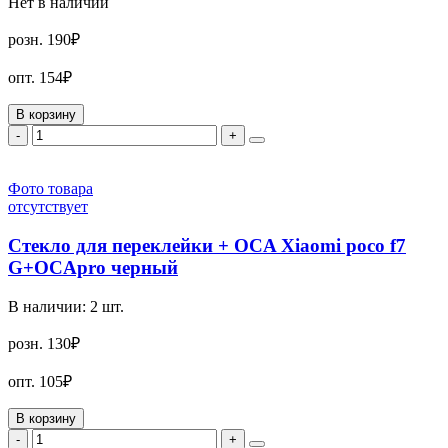
Нет в наличии
розн.
190₽
опт.
154₽
В корзину
-
+
Фото товара
отсутствует
Стекло для переклейки + OCA Xiaomi poco f7
G+OCApro черный
В наличии:
2
шт.
розн.
130₽
опт.
105₽
В корзину
-
+