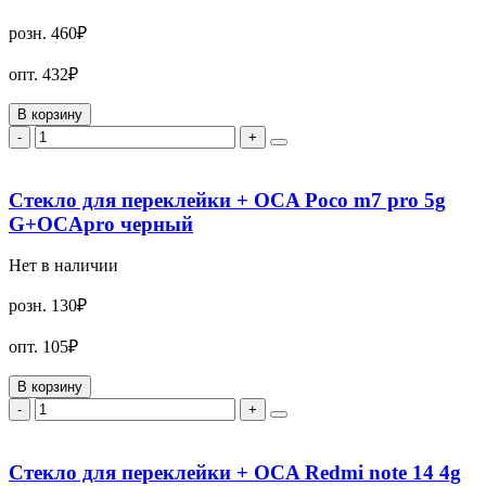
розн.
460₽
опт.
432₽
В корзину
-
+
Стекло для переклейки + OCA Poco m7 pro 5g
G+OCApro черный
Нет в наличии
розн.
130₽
опт.
105₽
В корзину
-
+
Стекло для переклейки + OCA Redmi note 14 4g