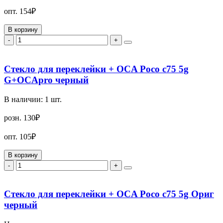
опт.
154₽
В корзину
-
+
Стекло для переклейки + OCA Poco c75 5g
G+OCApro черный
В наличии:
1
шт.
розн.
130₽
опт.
105₽
В корзину
-
+
Стекло для переклейки + OCA Poco c75 5g Ориг
черный