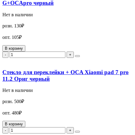
G+OCApro черный
Нет в наличии
розн.
130₽
опт.
105₽
В корзину
-
+
Стекло для переклейки + OCA Xiaomi pad 7 pro
11.2 Ориг черный
Нет в наличии
розн.
500₽
опт.
480₽
В корзину
-
+