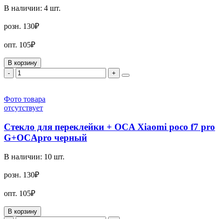
В наличии:
4
шт.
розн.
130₽
опт.
105₽
В корзину
-
+
Фото товара
отсутствует
Стекло для переклейки + OCA Xiaomi poco f7 pro
G+OCApro черный
В наличии:
10
шт.
розн.
130₽
опт.
105₽
В корзину