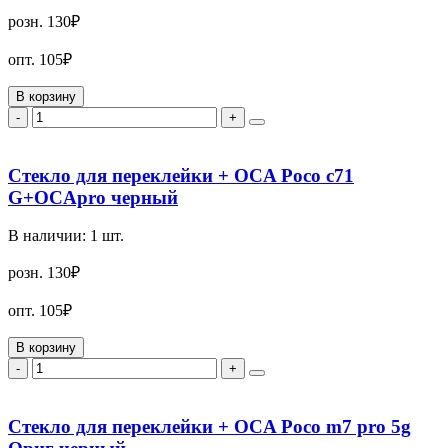
розн.
130₽
опт.
105₽
В корзину
-
+
Стекло для переклейки + OCA Poco c71
G+OCApro черный
В наличии:
1
шт.
розн.
130₽
опт.
105₽
В корзину
-
+
Стекло для переклейки + OCA Poco m7 pro 5g