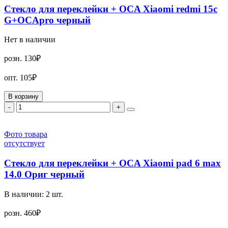
Стекло для переклейки + OCA Xiaomi redmi 15c
G+OCApro черный
Нет в наличии
розн.
130₽
опт.
105₽
В корзину
-
+
Фото товара
отсутствует
Стекло для переклейки + OCA Xiaomi pad 6 max
14.0 Ориг черный
В наличии:
2
шт.
розн.
460₽