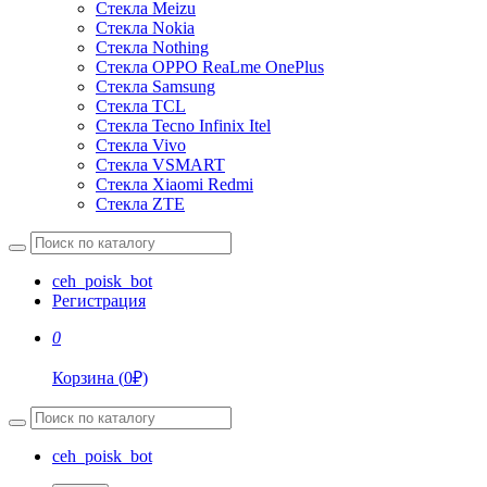
Стекла Meizu
Стекла Nokia
Стекла Nothing
Стекла OPPO ReaLme OnePlus
Стекла Samsung
Стекла TCL
Стекла Tecno Infinix Itel
Стекла Vivo
Стекла VSMART
Стекла Xiaomi Redmi
Стекла ZTE
ceh_poisk_bot
Регистрация
0
Корзина
(
0
₽)
ceh_poisk_bot