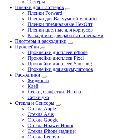
Тестеры
Пленки для Плоттеров
Пленки Forward
Пленки для Вакуумной машины
Пленки премиальные ЦехОпт
Пленки цветные для корпусов
Расходники для работы с пленками
Плоттеры и расходники
Проклейки
Проклейки дисплеев iPhone
Проклейки дисплеев Pixel
Проклейки дисплеев Samsung
Проклейки для аккумуляторов
Расходники
Жидкости
Клей
Лески, Салфетки, Иголки
Сетки ухо
Стекла и Сенсоры
Стекла Apple
Стекла Asus
Стекла Google
Стекла Huawei Honor
Стекла iPhone (задние)
Стекла Lenovo