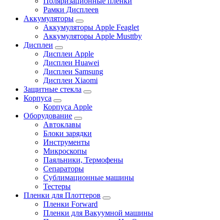
Поляризационные пленки
Рамки Дисплеев
Аккумуляторы
Аккумуляторы Apple Feaglet
Аккумуляторы Apple Musttby
Дисплеи
Дисплеи Apple
Дисплеи Huawei
Дисплеи Samsung
Дисплеи Xiaomi
Защитные стекла
Корпуса
Корпуса Apple
Оборудование
Автоклавы
Блоки зарядки
Инструменты
Микроскопы
Паяльники, Термофены
Сепараторы
Сублимационные машины
Тестеры
Пленки для Плоттеров
Пленки Forward
Пленки для Вакуумной машины