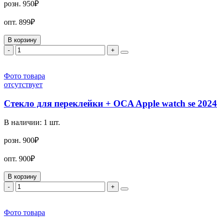
розн.
950₽
опт.
899₽
В корзину
-
+
Фото товара
отсутствует
Стекло для переклейки + OCA Apple watch se 202
В наличии:
1
шт.
розн.
900₽
опт.
900₽
В корзину
-
+
Фото товара