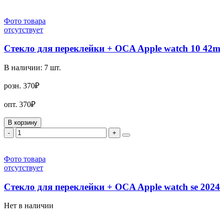
Фото товара
отсутствует
Стекло для переклейки + OCA Apple watch 10 42mm
В наличии:
7
шт.
розн.
370₽
опт.
370₽
В корзину
-
+
Фото товара
отсутствует
Стекло для переклейки + OCA Apple watch se 20
Нет в наличии