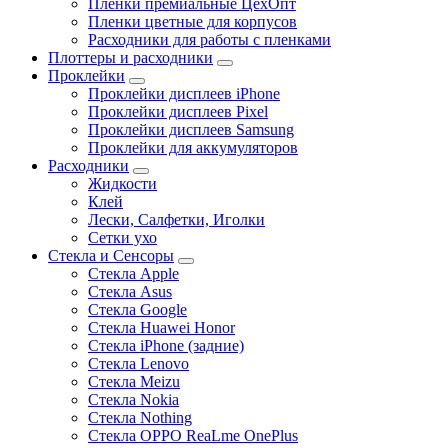
Пленки премиальные ЦехОпт
Пленки цветные для корпусов
Расходники для работы с пленками
Плоттеры и расходники
Проклейки
Проклейки дисплеев iPhone
Проклейки дисплеев Pixel
Проклейки дисплеев Samsung
Проклейки для аккумуляторов
Расходники
Жидкости
Клей
Лески, Салфетки, Иголки
Сетки ухо
Стекла и Сенсоры
Стекла Apple
Стекла Asus
Стекла Google
Стекла Huawei Honor
Стекла iPhone (задние)
Стекла Lenovo
Стекла Meizu
Стекла Nokia
Стекла Nothing
Стекла OPPO ReaLme OnePlus