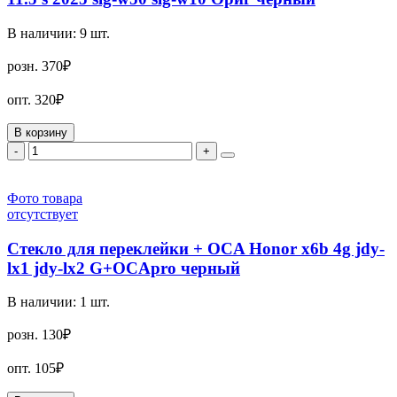
В наличии:
9
шт.
розн.
370₽
опт.
320₽
В корзину
-
+
Фото товара
отсутствует
Стекло для переклейки + OCA Honor x6b 4g jdy-
lx1 jdy-lx2 G+OCApro черный
В наличии:
1
шт.
розн.
130₽
опт.
105₽