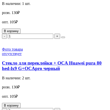
В наличии:
1
шт.
розн.
130₽
опт.
105₽
В корзину
-
+
Фото товара
отсутствует
Стекло для переклейки + OCA Huawei pura 80
hed-lx9 G+OCApro черный
В наличии:
2
шт.
розн.
130₽
опт.
105₽
В корзину