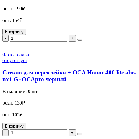
розн.
190₽
опт.
154₽
В корзину
-
+
Фото товара
отсутствует
Стекло для переклейки + OCA Honor 400 lite abr-
nx1 G+OCApro черный
В наличии:
9
шт.
розн.
130₽
опт.
105₽
В корзину
-
+