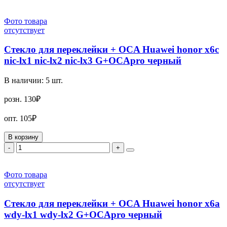
Фото товара
отсутствует
Стекло для переклейки + OCA Huawei honor x6c
nic-lx1 nic-lx2 nic-lx3 G+OCApro черный
В наличии:
5
шт.
розн.
130₽
опт.
105₽
В корзину
-
+
Фото товара
отсутствует
Стекло для переклейки + OCA Huawei honor x6a
wdy-lx1 wdy-lx2 G+OCApro черный