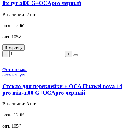
lite tyr-al00 G+OCApro черный
В наличии:
2
шт.
розн.
120₽
опт.
105₽
В корзину
-
+
Фото товара
отсутствует
Стекло для переклейки + OCA Huawei nova 14
pro mia-al00 G+OCApro черный
В наличии:
3
шт.
розн.
120₽
опт.
105₽