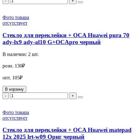
-
+
Фото товара
отсутствует
Стекло для переклейки + OCA Huawei pura 70
ady-lx9 ady-al10 G+OCApro черный
В наличии:
2
шт.
розн.
130₽
опт.
105₽
В корзину
-
+
Фото товара
отсутствует
Стекло для переклейки + OCA Huawei matepad
12x 2025 lrt-w09 Ориг черный