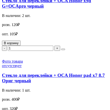
Стекло для переклейки + OCA Honor x9d
G+OCApro черный
В наличии:
2
шт.
розн.
120₽
опт.
105₽
В корзину
-
+
Фото товара
отсутствует
Стекло для переклейки + OCA Honor pad x7 8.7
Ориг черный
В наличии:
1
шт.
розн.
400₽
опт.
320₽