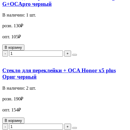
G+OCApro черный
В наличии:
1
шт.
розн.
130₽
опт.
105₽
В корзину
-
+
Стекло для переклейки + OCA Honor x5 plus
Ориг черный
В наличии:
2
шт.
розн.
190₽
опт.
154₽
В корзину
-
+