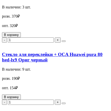
В наличии:
3
шт.
розн.
370₽
опт.
320₽
В корзину
-
+
Стекло для переклейки + OCA Huawei pura 80
hed-lx9 Ориг черный
В наличии:
9
шт.
розн.
190₽
опт.
154₽
В корзину
-
+