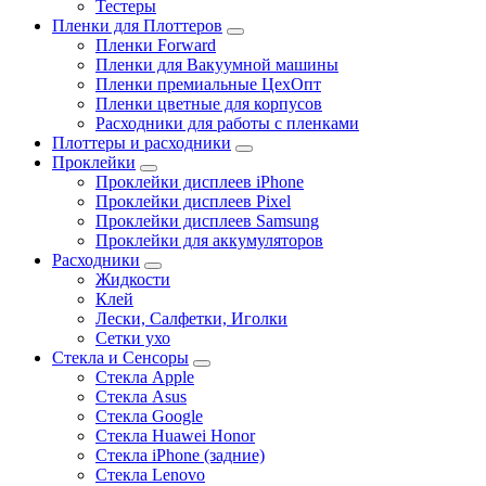
Тестеры
Пленки для Плоттеров
Пленки Forward
Пленки для Вакуумной машины
Пленки премиальные ЦехОпт
Пленки цветные для корпусов
Расходники для работы с пленками
Плоттеры и расходники
Проклейки
Проклейки дисплеев iPhone
Проклейки дисплеев Pixel
Проклейки дисплеев Samsung
Проклейки для аккумуляторов
Расходники
Жидкости
Клей
Лески, Салфетки, Иголки
Сетки ухо
Стекла и Сенсоры
Стекла Apple
Стекла Asus
Стекла Google
Стекла Huawei Honor
Стекла iPhone (задние)
Стекла Lenovo