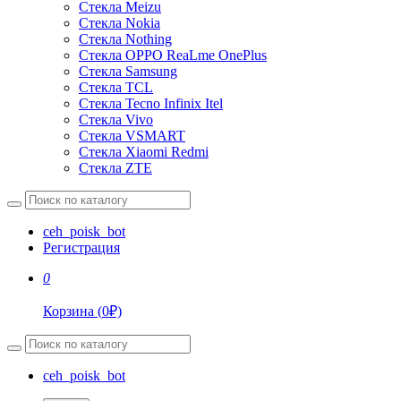
Стекла Meizu
Стекла Nokia
Стекла Nothing
Стекла OPPO ReaLme OnePlus
Стекла Samsung
Стекла TCL
Стекла Tecno Infinix Itel
Стекла Vivo
Стекла VSMART
Стекла Xiaomi Redmi
Стекла ZTE
ceh_poisk_bot
Регистрация
0
Корзина
(
0
₽)
ceh_poisk_bot