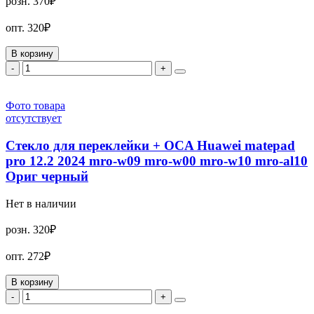
розн.
370₽
опт.
320₽
В корзину
-
+
Фото товара
отсутствует
Стекло для переклейки + OCA Huawei matepad
pro 12.2 2024 mro-w09 mro-w00 mro-w10 mro-al10
Ориг черный
Нет в наличии
розн.
320₽
опт.
272₽
В корзину
-
+