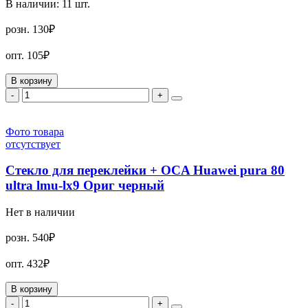
В наличии:
11
шт.
розн.
130₽
опт.
105₽
В корзину
-
+
Фото товара
отсутствует
Стекло для переклейки + OCA Huawei pura 80
ultra lmu-lx9 Ориг черный
Нет в наличии
розн.
540₽
опт.
432₽
В корзину
-
+