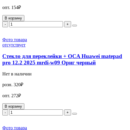
опт.
154₽
В корзину
-
+
Фото товара
отсутствует
Стекло для переклейки + OCA Huawei matepad
pro 12.2 2025 mrdi-w09 Ориг черный
Нет в наличии
розн.
320₽
опт.
272₽
В корзину
-
+
Фото товара