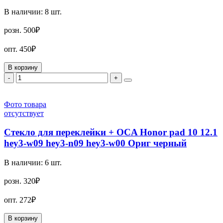
В наличии:
8
шт.
розн.
500₽
опт.
450₽
В корзину
-
+
Фото товара
отсутствует
Стекло для переклейки + OCA Honor pad 10 12.1
hey3-w09 hey3-n09 hey3-w00 Ориг черный
В наличии:
6
шт.
розн.
320₽
опт.
272₽
В корзину