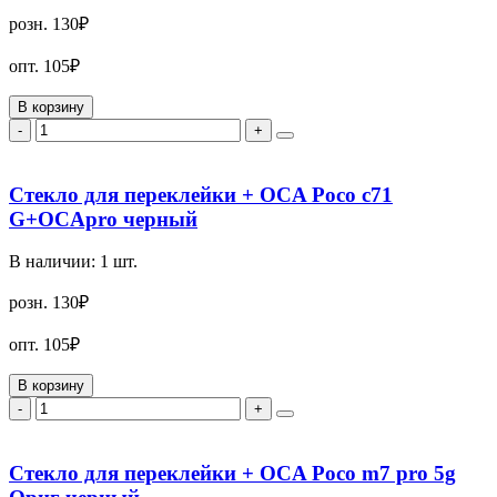
розн.
130₽
опт.
105₽
В корзину
-
+
Стекло для переклейки + OCA Poco c71
G+OCApro черный
В наличии:
1
шт.
розн.
130₽
опт.
105₽
В корзину
-
+
Стекло для переклейки + OCA Poco m7 pro 5g