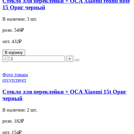
Стекло для переклейки + OCA Xiaomi redmi note
15 Ориг черный
В наличии:
3
шт.
розн.
540₽
опт.
432₽
В корзину
-
+
Фото товара
отсутствует
Стекло для переклейки + OCA Xiaomi 15t Ориг
черный
В наличии:
2
шт.
розн.
182₽
опт.
154₽