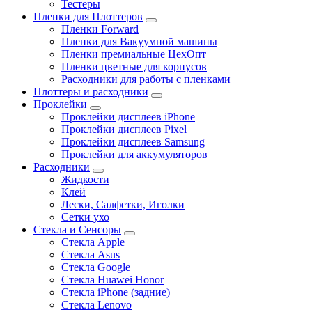
Тестеры
Пленки для Плоттеров
Пленки Forward
Пленки для Вакуумной машины
Пленки премиальные ЦехОпт
Пленки цветные для корпусов
Расходники для работы с пленками
Плоттеры и расходники
Проклейки
Проклейки дисплеев iPhone
Проклейки дисплеев Pixel
Проклейки дисплеев Samsung
Проклейки для аккумуляторов
Расходники
Жидкости
Клей
Лески, Салфетки, Иголки
Сетки ухо
Стекла и Сенсоры
Стекла Apple
Стекла Asus
Стекла Google
Стекла Huawei Honor
Стекла iPhone (задние)
Стекла Lenovo