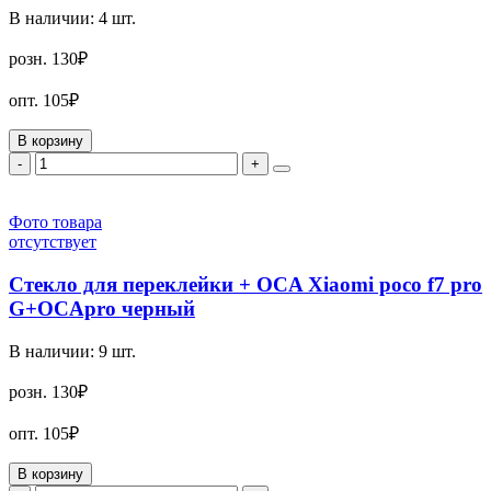
В наличии:
4
шт.
розн.
130₽
опт.
105₽
В корзину
-
+
Фото товара
отсутствует
Стекло для переклейки + OCA Xiaomi poco f7 pro
G+OCApro черный
В наличии:
9
шт.
розн.
130₽
опт.
105₽
В корзину