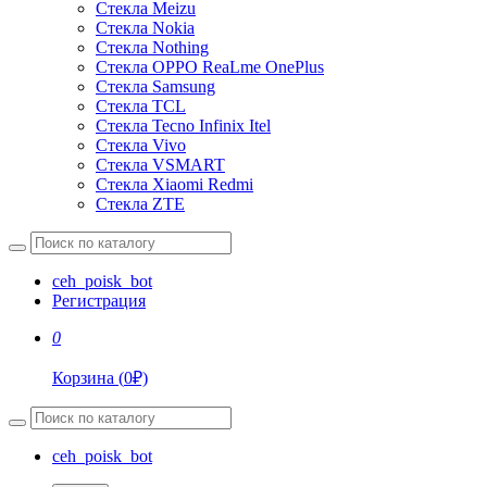
Стекла Meizu
Стекла Nokia
Стекла Nothing
Стекла OPPO ReaLme OnePlus
Стекла Samsung
Стекла TCL
Стекла Tecno Infinix Itel
Стекла Vivo
Стекла VSMART
Стекла Xiaomi Redmi
Стекла ZTE
ceh_poisk_bot
Регистрация
0
Корзина
(
0
₽)
ceh_poisk_bot