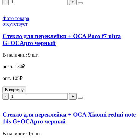
-
+
Фото товара
отсутствует
Стекло для переклейки + OCA Poco f7 ultra
G+OCApro черный
В наличии:
9
шт.
розн.
130₽
опт.
105₽
В корзину
-
+
Стекло для переклейки + OCA Xiaomi redmi note
14s G+OCApro черный
В наличии:
15
шт.