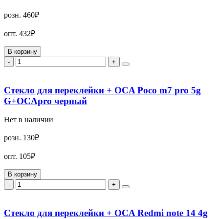
розн.
460₽
опт.
432₽
В корзину
-
+
Стекло для переклейки + OCA Poco m7 pro 5g
G+OCApro черный
Нет в наличии
розн.
130₽
опт.
105₽
В корзину
-
+
Стекло для переклейки + OCA Redmi note 14 4g