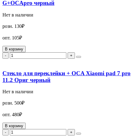
G+OCApro черный
Нет в наличии
розн.
130₽
опт.
105₽
В корзину
-
+
Стекло для переклейки + OCA Xiaomi pad 7 pro
11.2 Ориг черный
Нет в наличии
розн.
500₽
опт.
480₽
В корзину
-
+