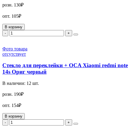
розн.
130₽
опт.
105₽
В корзину
-
+
Фото товара
отсутствует
Стекло для переклейки + OCA Xiaomi redmi note
14s Ориг черный
В наличии:
12
шт.
розн.
190₽
опт.
154₽
В корзину
-
+