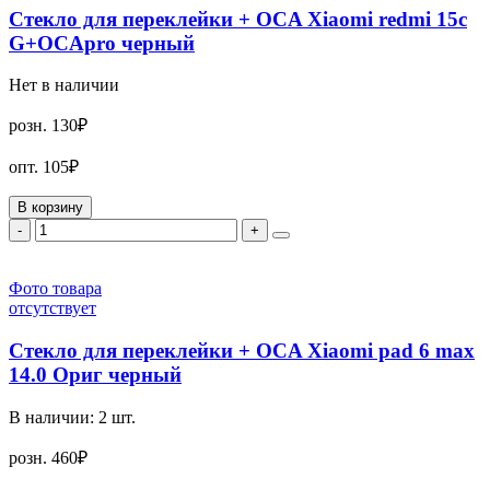
Стекло для переклейки + OCA Xiaomi redmi 15c
G+OCApro черный
Нет в наличии
розн.
130₽
опт.
105₽
В корзину
-
+
Фото товара
отсутствует
Стекло для переклейки + OCA Xiaomi pad 6 max
14.0 Ориг черный
В наличии:
2
шт.
розн.
460₽