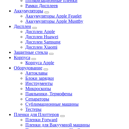
Поляризационные пленки
Рамки Дисплеев
Аккумуляторы
Аккумуляторы Apple Feaglet
Аккумуляторы Apple Musttby
Дисплеи
Дисплеи Apple
Дисплеи Huawei
Дисплеи Samsung
Дисплеи Xiaomi
Защитные стекла
Корпуса
Корпуса Apple
Оборудование
Автоклавы
Блоки зарядки
Инструменты
Микроскопы
Паяльники, Термофены
Сепараторы
Сублимационные машины
Тестеры
Пленки для Плоттеров
Пленки Forward
Пленки для Вакуумной машины