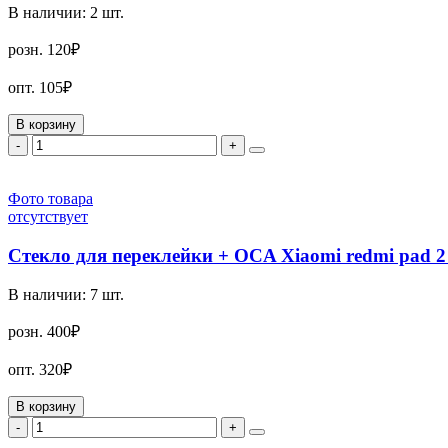
В наличии:
2
шт.
розн.
120₽
опт.
105₽
В корзину
-
+
Фото товара
отсутствует
Стекло для переклейки + OCA Xiaomi redmi pad 2
В наличии:
7
шт.
розн.
400₽
опт.
320₽
В корзину
-
+