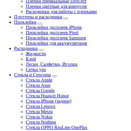
Пленки премиальные ЦехОпт
Пленки цветные для корпусов
Расходники для работы с пленками
Плоттеры и расходники
Проклейки
Проклейки дисплеев iPhone
Проклейки дисплеев Pixel
Проклейки дисплеев Samsung
Проклейки для аккумуляторов
Расходники
Жидкости
Клей
Лески, Салфетки, Иголки
Сетки ухо
Стекла и Сенсоры
Стекла Apple
Стекла Asus
Стекла Google
Стекла Huawei Honor
Стекла iPhone (задние)
Стекла Lenovo
Стекла Meizu
Стекла Nokia
Стекла Nothing
Стекла OPPO ReaLme OnePlus