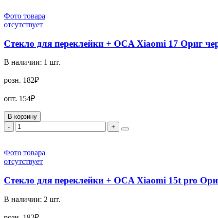
Фото товара
отсутствует
Стекло для переклейки + OCA Xiaomi 17 Ориг ч
В наличии:
1
шт.
розн.
182₽
опт.
154₽
В корзину
-
+
Фото товара
отсутствует
Стекло для переклейки + OCA Xiaomi 15t pro Ор
В наличии:
2
шт.
розн.
182₽