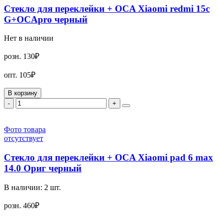
Стекло для переклейки + OCA Xiaomi redmi 15c
G+OCApro черный
Нет в наличии
розн.
130₽
опт.
105₽
В корзину
-
+
Фото товара
отсутствует
Стекло для переклейки + OCA Xiaomi pad 6 max
14.0 Ориг черный
В наличии:
2
шт.
розн.
460₽