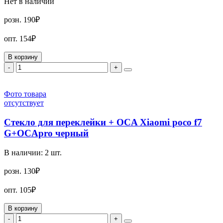
Нет в наличии
розн.
190₽
опт.
154₽
В корзину
-
+
Фото товара
отсутствует
Стекло для переклейки + OCA Xiaomi poco f7
G+OCApro черный
В наличии:
2
шт.
розн.
130₽
опт.
105₽
В корзину
-
+