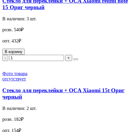
Стекло для переклейки + OCA Xiaomi redmi note
15 Ориг черный
В наличии:
3
шт.
розн.
540₽
опт.
432₽
В корзину
-
+
Фото товара
отсутствует
Стекло для переклейки + OCA Xiaomi 15t Ориг
черный
В наличии:
2
шт.
розн.
182₽
опт.
154₽