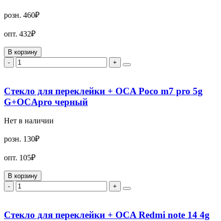
розн.
460₽
опт.
432₽
В корзину
-
+
Стекло для переклейки + OCA Poco m7 pro 5g
G+OCApro черный
Нет в наличии
розн.
130₽
опт.
105₽
В корзину
-
+
Стекло для переклейки + OCA Redmi note 14 4g