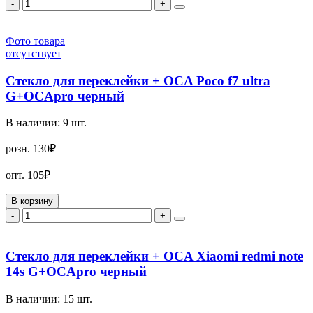
-
+
Фото товара
отсутствует
Стекло для переклейки + OCA Poco f7 ultra
G+OCApro черный
В наличии:
9
шт.
розн.
130₽
опт.
105₽
В корзину
-
+
Стекло для переклейки + OCA Xiaomi redmi note
14s G+OCApro черный
В наличии:
15
шт.