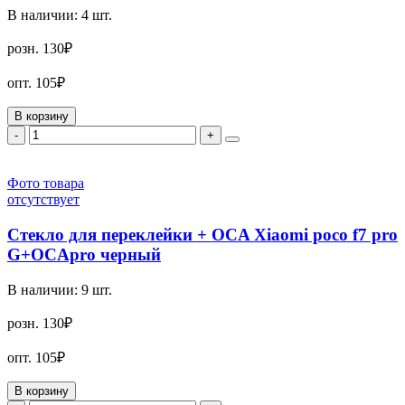
В наличии:
4
шт.
розн.
130₽
опт.
105₽
В корзину
-
+
Фото товара
отсутствует
Стекло для переклейки + OCA Xiaomi poco f7 pro
G+OCApro черный
В наличии:
9
шт.
розн.
130₽
опт.
105₽
В корзину