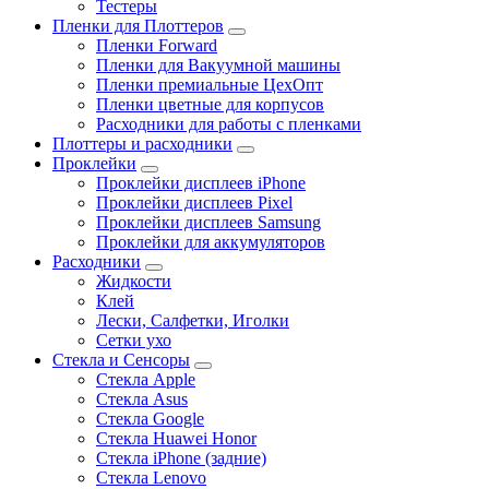
Тестеры
Пленки для Плоттеров
Пленки Forward
Пленки для Вакуумной машины
Пленки премиальные ЦехОпт
Пленки цветные для корпусов
Расходники для работы с пленками
Плоттеры и расходники
Проклейки
Проклейки дисплеев iPhone
Проклейки дисплеев Pixel
Проклейки дисплеев Samsung
Проклейки для аккумуляторов
Расходники
Жидкости
Клей
Лески, Салфетки, Иголки
Сетки ухо
Стекла и Сенсоры
Стекла Apple
Стекла Asus
Стекла Google
Стекла Huawei Honor
Стекла iPhone (задние)
Стекла Lenovo