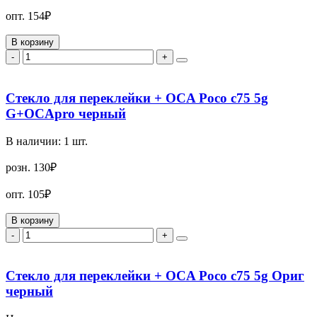
опт.
154₽
В корзину
-
+
Стекло для переклейки + OCA Poco c75 5g
G+OCApro черный
В наличии:
1
шт.
розн.
130₽
опт.
105₽
В корзину
-
+
Стекло для переклейки + OCA Poco c75 5g Ориг
черный