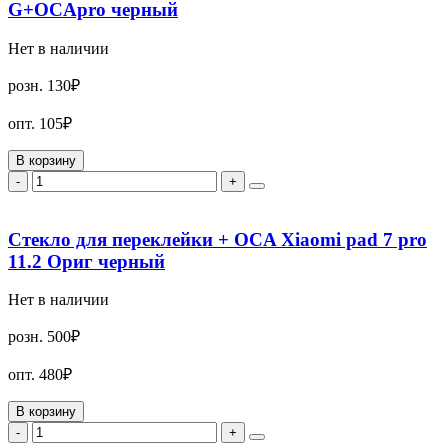
G+OCApro черный
Нет в наличии
розн.
130₽
опт.
105₽
В корзину
-
+
Стекло для переклейки + OCA Xiaomi pad 7 pro
11.2 Ориг черный
Нет в наличии
розн.
500₽
опт.
480₽
В корзину
-
+