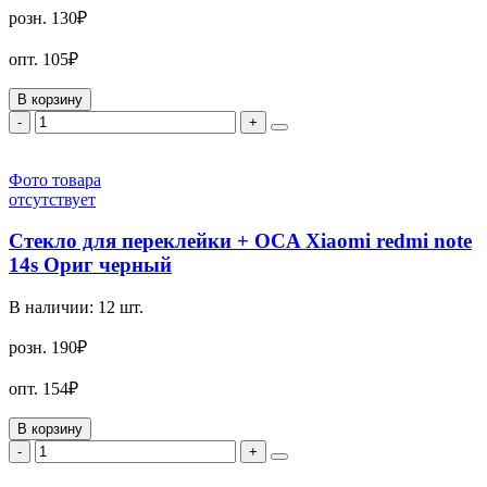
розн.
130₽
опт.
105₽
В корзину
-
+
Фото товара
отсутствует
Стекло для переклейки + OCA Xiaomi redmi note
14s Ориг черный
В наличии:
12
шт.
розн.
190₽
опт.
154₽
В корзину
-
+