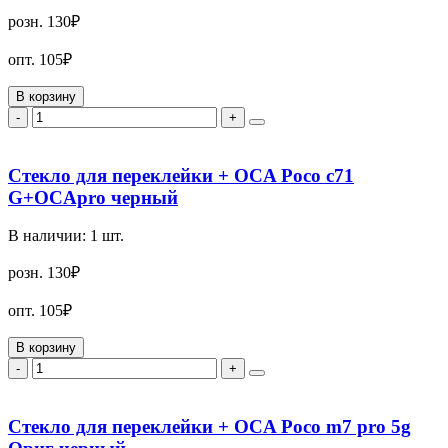
розн.
130₽
опт.
105₽
В корзину
-
+
Стекло для переклейки + OCA Poco c71
G+OCApro черный
В наличии:
1
шт.
розн.
130₽
опт.
105₽
В корзину
-
+
Стекло для переклейки + OCA Poco m7 pro 5g