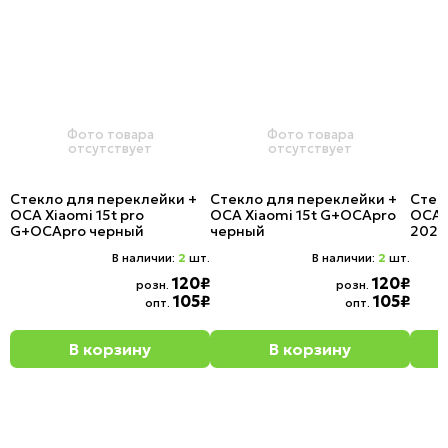
Фото товара
Фото товара
отсутствует
отсутствует
Стекло для переклейки +
Стекло для переклейки +
Стек
OCA Xiaomi 15t pro
OCA Xiaomi 15t G+OCApro
OCA X
G+OCApro черный
черный
2024
В наличии:
2
шт.
В наличии:
2
шт.
120₽
120₽
розн.
розн.
105₽
105₽
опт.
опт.
В корзину
В корзину