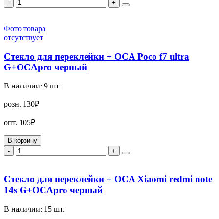
-
+
Фото товара
отсутствует
Стекло для переклейки + OCA Poco f7 ultra
G+OCApro черный
В наличии:
9
шт.
розн.
130₽
опт.
105₽
В корзину
-
+
Стекло для переклейки + OCA Xiaomi redmi note
14s G+OCApro черный
В наличии:
15
шт.