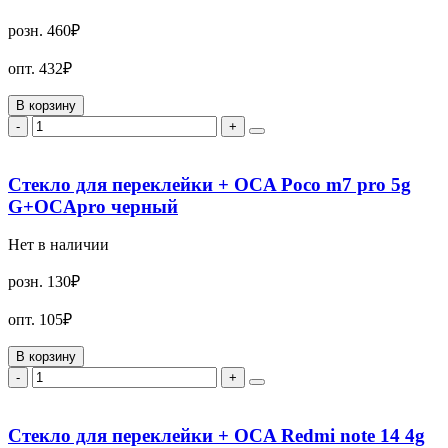
розн.
460₽
опт.
432₽
В корзину
-
+
Стекло для переклейки + OCA Poco m7 pro 5g
G+OCApro черный
Нет в наличии
розн.
130₽
опт.
105₽
В корзину
-
+
Стекло для переклейки + OCA Redmi note 14 4g