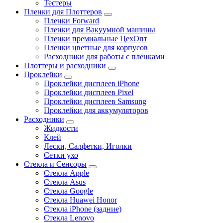
Тестеры
Пленки для Плоттеров
Пленки Forward
Пленки для Вакуумной машины
Пленки премиальные ЦехОпт
Пленки цветные для корпусов
Расходники для работы с пленками
Плоттеры и расходники
Проклейки
Проклейки дисплеев iPhone
Проклейки дисплеев Pixel
Проклейки дисплеев Samsung
Проклейки для аккумуляторов
Расходники
Жидкости
Клей
Лески, Салфетки, Иголки
Сетки ухо
Стекла и Сенсоры
Стекла Apple
Стекла Asus
Стекла Google
Стекла Huawei Honor
Стекла iPhone (задние)
Стекла Lenovo