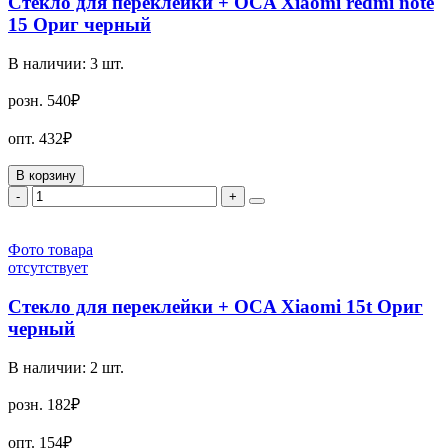
Стекло для переклейки + OCA Xiaomi redmi note
15 Ориг черный
В наличии:
3
шт.
розн.
540₽
опт.
432₽
В корзину
-
+
Фото товара
отсутствует
Стекло для переклейки + OCA Xiaomi 15t Ориг
черный
В наличии:
2
шт.
розн.
182₽
опт.
154₽