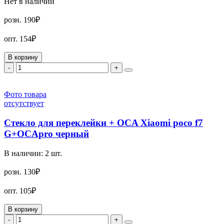
Нет в наличии
розн.
190₽
опт.
154₽
В корзину
-
+
Фото товара
отсутствует
Стекло для переклейки + OCA Xiaomi poco f7
G+OCApro черный
В наличии:
2
шт.
розн.
130₽
опт.
105₽
В корзину
-
+