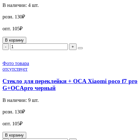
В наличии:
4
шт.
розн.
130₽
опт.
105₽
В корзину
-
+
Фото товара
отсутствует
Стекло для переклейки + OCA Xiaomi poco f7 pro
G+OCApro черный
В наличии:
9
шт.
розн.
130₽
опт.
105₽
В корзину