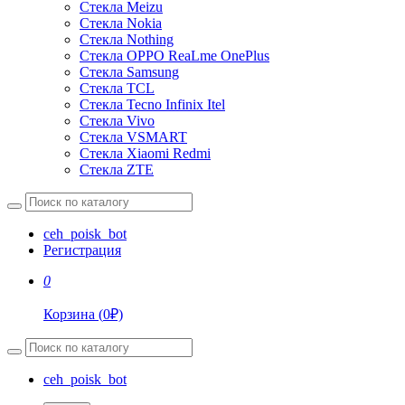
Стекла Meizu
Стекла Nokia
Стекла Nothing
Стекла OPPO ReaLme OnePlus
Стекла Samsung
Стекла TCL
Стекла Tecno Infinix Itel
Стекла Vivo
Стекла VSMART
Стекла Xiaomi Redmi
Стекла ZTE
ceh_poisk_bot
Регистрация
0
Корзина
(
0
₽)
ceh_poisk_bot