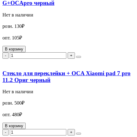
G+OCApro черный
Нет в наличии
розн.
130₽
опт.
105₽
В корзину
-
+
Стекло для переклейки + OCA Xiaomi pad 7 pro
11.2 Ориг черный
Нет в наличии
розн.
500₽
опт.
480₽
В корзину
-
+