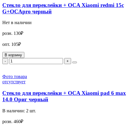
Стекло для переклейки + OCA Xiaomi redmi 15c
G+OCApro черный
Нет в наличии
розн.
130₽
опт.
105₽
В корзину
-
+
Фото товара
отсутствует
Стекло для переклейки + OCA Xiaomi pad 6 max
14.0 Ориг черный
В наличии:
2
шт.
розн.
460₽