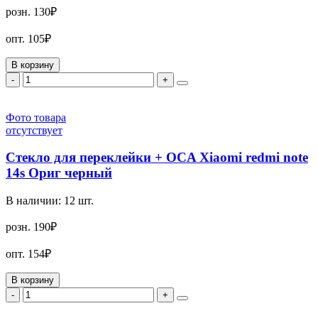
розн.
130₽
опт.
105₽
В корзину
-
+
Фото товара
отсутствует
Стекло для переклейки + OCA Xiaomi redmi note
14s Ориг черный
В наличии:
12
шт.
розн.
190₽
опт.
154₽
В корзину
-
+