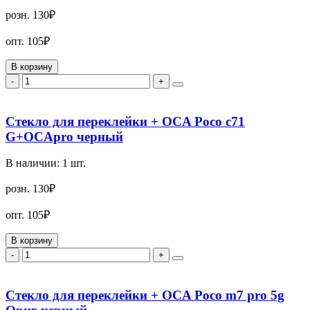
розн.
130₽
опт.
105₽
В корзину
-
+
Стекло для переклейки + OCA Poco c71
G+OCApro черный
В наличии:
1
шт.
розн.
130₽
опт.
105₽
В корзину
-
+
Стекло для переклейки + OCA Poco m7 pro 5g