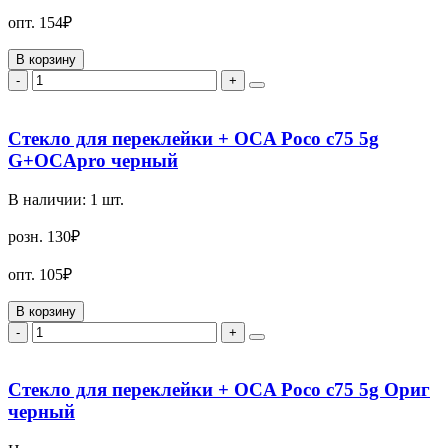
опт.
154₽
В корзину
-
+
Стекло для переклейки + OCA Poco c75 5g
G+OCApro черный
В наличии:
1
шт.
розн.
130₽
опт.
105₽
В корзину
-
+
Стекло для переклейки + OCA Poco c75 5g Ориг
черный