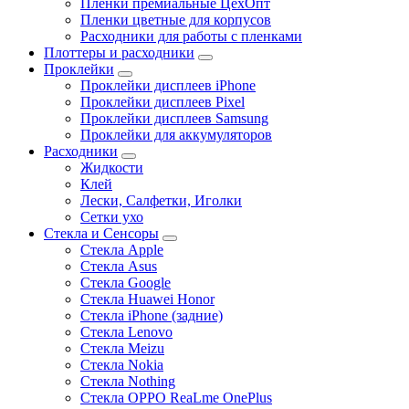
Пленки премиальные ЦехОпт
Пленки цветные для корпусов
Расходники для работы с пленками
Плоттеры и расходники
Проклейки
Проклейки дисплеев iPhone
Проклейки дисплеев Pixel
Проклейки дисплеев Samsung
Проклейки для аккумуляторов
Расходники
Жидкости
Клей
Лески, Салфетки, Иголки
Сетки ухо
Стекла и Сенсоры
Стекла Apple
Стекла Asus
Стекла Google
Стекла Huawei Honor
Стекла iPhone (задние)
Стекла Lenovo
Стекла Meizu
Стекла Nokia
Стекла Nothing
Стекла OPPO ReaLme OnePlus