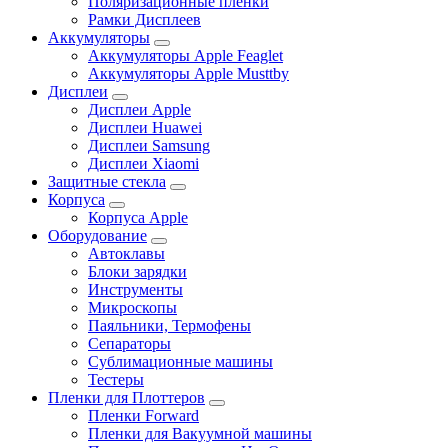
Поляризационные пленки
Рамки Дисплеев
Аккумуляторы
Аккумуляторы Apple Feaglet
Аккумуляторы Apple Musttby
Дисплеи
Дисплеи Apple
Дисплеи Huawei
Дисплеи Samsung
Дисплеи Xiaomi
Защитные стекла
Корпуса
Корпуса Apple
Оборудование
Автоклавы
Блоки зарядки
Инструменты
Микроскопы
Паяльники, Термофены
Сепараторы
Сублимационные машины
Тестеры
Пленки для Плоттеров
Пленки Forward
Пленки для Вакуумной машины