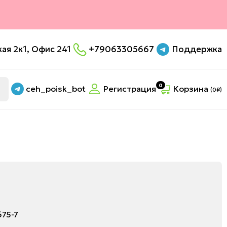
ая 2к1, Офис 241
+79063305667
Поддержка
0
ceh_poisk_bot
Регистрация
Корзина
(
0
₽)
₽
75-7