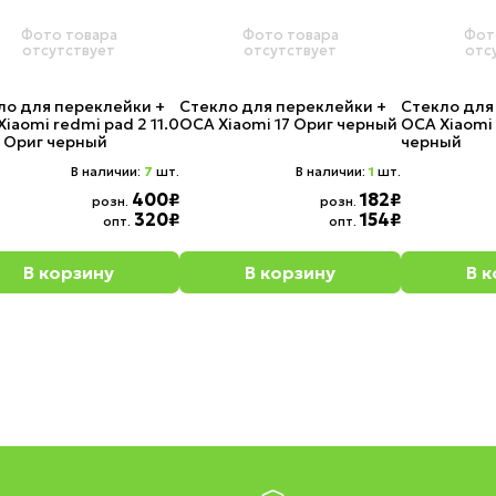
Фото товара
Фото товара
Фот
отсутствует
отсутствует
отс
ло для переклейки +
Стекло для переклейки +
Стекло для
iaomi redmi pad 2 11.0
OCA Xiaomi 17 Ориг черный
OCA Xiaomi 
 Ориг черный
черный
В наличии:
7
шт.
В наличии:
1
шт.
400₽
182₽
розн.
розн.
320₽
154₽
опт.
опт.
В корзину
В корзину
В 