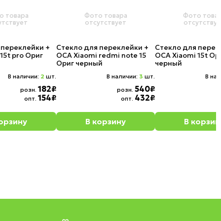
о товара
Фото товара
Фото това
утствует
отсутствует
отсутству
 переклейки +
Стекло для переклейки +
Стекло для перек
15t pro Ориг
OCA Xiaomi redmi note 15
OCA Xiaomi 15t Ор
Ориг черный
черный
В наличии:
2
шт.
В наличии:
3
шт.
В на
182₽
540₽
розн.
розн.
154₽
432₽
опт.
опт.
корзину
В корзину
В корзин