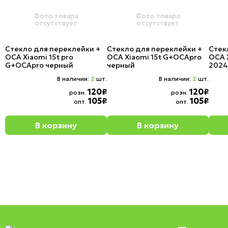
Фото товара
Фото товара
отсутствует
отсутствует
Стекло для переклейки +
Стекло для переклейки +
Стек
OCA Xiaomi 15t pro
OCA Xiaomi 15t G+OCApro
OCA X
G+OCApro черный
черный
2024
В наличии:
2
шт.
В наличии:
2
шт.
120₽
120₽
розн.
розн.
105₽
105₽
опт.
опт.
В корзину
В корзину