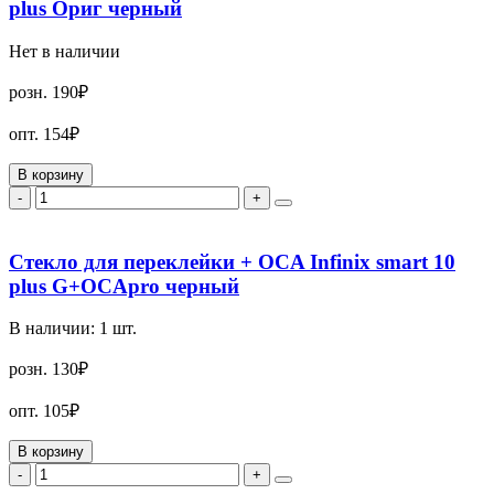
plus Ориг черный
Нет в наличии
розн.
190₽
опт.
154₽
В корзину
-
+
Стекло для переклейки + OCA Infinix smart 10
plus G+OCApro черный
В наличии:
1
шт.
розн.
130₽
опт.
105₽
В корзину
-
+