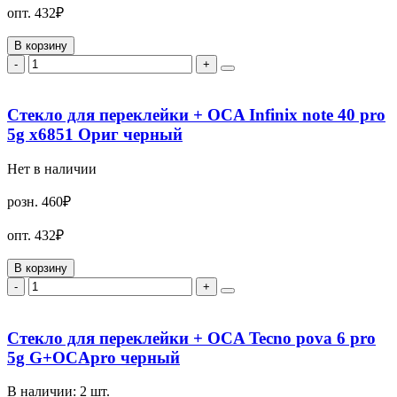
опт.
432₽
В корзину
-
+
Стекло для переклейки + OCA Infinix note 40 pro
5g x6851 Ориг черный
Нет в наличии
розн.
460₽
опт.
432₽
В корзину
-
+
Стекло для переклейки + OCA Tecno pova 6 pro
5g G+OCApro черный
В наличии:
2
шт.