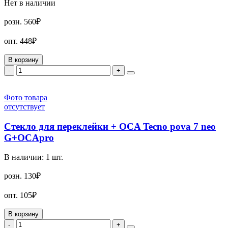
Нет в наличии
розн.
560₽
опт.
448₽
В корзину
-
+
Фото товара
отсутствует
Стекло для переклейки + OCA Tecno pova 7 neo
G+OCApro
В наличии:
1
шт.
розн.
130₽
опт.
105₽
В корзину
-
+