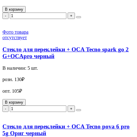
В корзину
-
+
Фото товара
отсутствует
Стекло для переклейки + OCA Tecno spark go 2
G+OCApro черный
В наличии:
5
шт.
розн.
130₽
опт.
105₽
В корзину
-
+
Стекло для переклейки + OCA Tecno pova 6 pro
5g Ориг черный