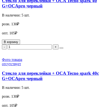
Стекло для переклейки + OCA Tecno spark 40
G+OCApro черный
В наличии:
5
шт.
розн.
130₽
опт.
105₽
В корзину
-
+
Фото товара
отсутствует
Стекло для переклейки + OCA Tecno spark 40c
G+OCApro черный
В наличии:
5
шт.
розн.
130₽
опт.
105₽