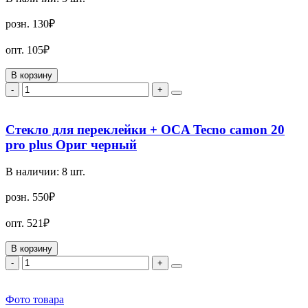
розн.
130₽
опт.
105₽
В корзину
-
+
Стекло для переклейки + OCA Tecno camon 20
pro plus Ориг черный
В наличии:
8
шт.
розн.
550₽
опт.
521₽
В корзину
-
+
Фото товара