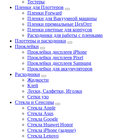
Тестеры
Пленки для Плоттеров
Пленки Forward
Пленки для Вакуумной машины
Пленки премиальные ЦехОпт
Пленки цветные для корпусов
Расходники для работы с пленками
Плоттеры и расходники
Проклейки
Проклейки дисплеев iPhone
Проклейки дисплеев Pixel
Проклейки дисплеев Samsung
Проклейки для аккумуляторов
Расходники
Жидкости
Клей
Лески, Салфетки, Иголки
Сетки ухо
Стекла и Сенсоры
Стекла Apple
Стекла Asus
Стекла Google
Стекла Huawei Honor
Стекла iPhone (задние)
Стекла Lenovo