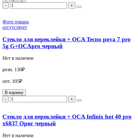
-
+
Фото товара
отсутствует
Стекло для переклейки + OCA Tecno pova 7 pro
5g G+OCApro черный
Нет в наличии
розн.
130₽
опт.
105₽
В корзину
-
+
Стекло для переклейки + OCA Infinix hot 40 pro
x6837 Ориг черный
Нет в наличии