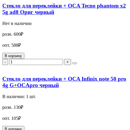
Стекло для переклейки + OCA Tecno phantom x2
5g ad8 Ориг черный
Нет в наличии
розн.
600₽
опт.
588₽
В корзину
-
+
Стекло для переклейки + OCA Infinix note 50 pro
4g G+OCApro черный
В наличии:
1
шт.
розн.
130₽
опт.
105₽
В корзину