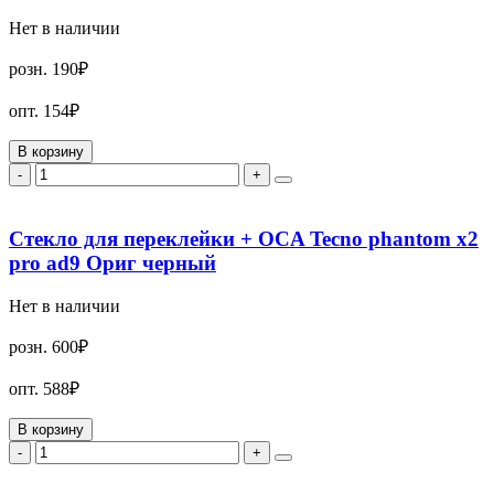
Нет в наличии
розн.
190₽
опт.
154₽
В корзину
-
+
Стекло для переклейки + OCA Tecno phantom x2
pro ad9 Ориг черный
Нет в наличии
розн.
600₽
опт.
588₽
В корзину
-
+