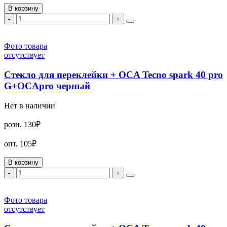
В корзину
-
+
Фото товара
отсутствует
Стекло для переклейки + OCA Tecno spark 40 pro
G+OCApro черный
Нет в наличии
розн.
130₽
опт.
105₽
В корзину
-
+
Фото товара
отсутствует