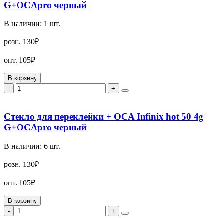
G+OCApro черный
В наличии:
1
шт.
розн.
130₽
опт.
105₽
В корзину
-
+
Стекло для переклейки + OCA Infinix hot 50 4g
G+OCApro черный
В наличии:
6
шт.
розн.
130₽
опт.
105₽
В корзину
-
+