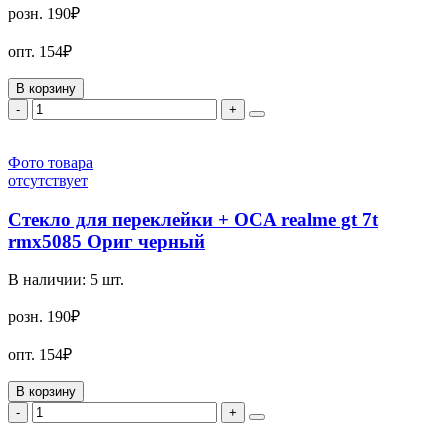
розн.
190₽
опт.
154₽
В корзину
-
+
Фото товара
отсутствует
Стекло для переклейки + OCA realme gt 7t
rmx5085 Ориг черный
В наличии:
5
шт.
розн.
190₽
опт.
154₽
В корзину
-
+