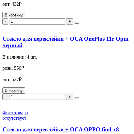
опт.
432₽
В корзину
-
+
Стекло для переклейки + OCA OnePlus 11r Ориг
черный
В наличии:
4
шт.
розн.
550₽
опт.
527₽
В корзину
-
+
Фото товара
отсутствует
Стекло для переклейки + OCA OPPO find x8