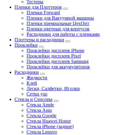
Тестеры
Пленки для Плоттеров
Пленки Forward
Пленки для Вакуумной машины
Пленки премиальные ЦехОпт
Пленки цветные для корпусов
Расходники для работы с пленками
Плоттеры и расходники
Проклейки
Проклейки дисплеев iPhone
Проклейки дисплеев Pixel
Проклейки дисплеев Samsung
Проклейки для аккумуляторов
Расходники
Жидкости
Клей
Лески, Салфетки, Иголки
Сетки ухо
Стекла и Сенсоры
Стекла Apple
Стекла Asus
Стекла Google
Стекла Huawei Honor
Стекла iPhone (задние)
Стекла Lenovo