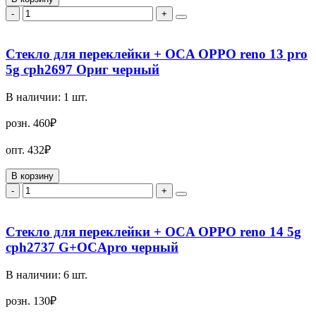
-
+
Стекло для переклейки + OCA OPPO reno 13 pro
5g cph2697 Ориг черный
В наличии:
1
шт.
розн.
460₽
опт.
432₽
В корзину
-
+
Стекло для переклейки + OCA OPPO reno 14 5g
cph2737 G+OCApro черный
В наличии:
6
шт.
розн.
130₽