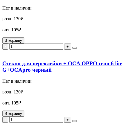
Нет в наличии
розн.
130₽
опт.
105₽
В корзину
-
+
Стекло для переклейки + OCA OPPO reno 6 lite
G+OCApro черный
Нет в наличии
розн.
130₽
опт.
105₽
В корзину
-
+