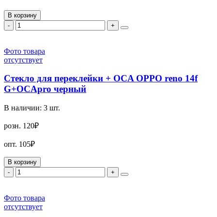
В корзину
-
+
Фото товара
отсутствует
Стекло для переклейки + OCA OPPO reno 14f
G+OCApro черный
В наличии:
3
шт.
розн.
120₽
опт.
105₽
В корзину
-
+
Фото товара
отсутствует