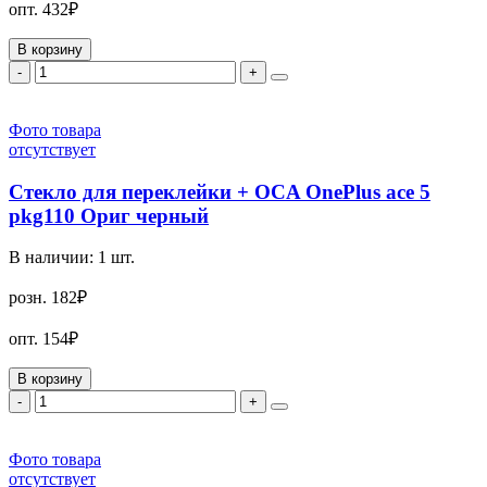
опт.
432₽
В корзину
-
+
Фото товара
отсутствует
Стекло для переклейки + OCA OnePlus ace 5
pkg110 Ориг черный
В наличии:
1
шт.
розн.
182₽
опт.
154₽
В корзину
-
+
Фото товара
отсутствует