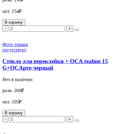
опт.
154₽
В корзину
-
+
Фото товара
отсутствует
Стекло для переклейки + OCA realme 15
G+OCApro черный
Нет в наличии
розн.
200₽
опт.
105₽
В корзину
-
+