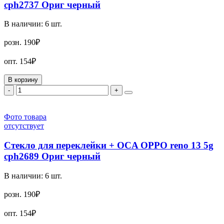
cph2737 Ориг черный
В наличии:
6
шт.
розн.
190₽
опт.
154₽
В корзину
-
+
Фото товара
отсутствует
Стекло для переклейки + OCA OPPO reno 13 5g
cph2689 Ориг черный
В наличии:
6
шт.
розн.
190₽
опт.
154₽