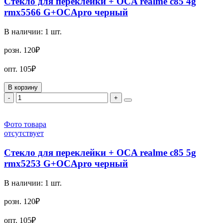
Стекло для переклейки + OCA realme c85 4g
rmx5566 G+OCApro черный
В наличии:
1
шт.
розн.
120₽
опт.
105₽
В корзину
-
+
Фото товара
отсутствует
Стекло для переклейки + OCA realme c85 5g
rmx5253 G+OCApro черный
В наличии:
1
шт.
розн.
120₽
опт.
105₽