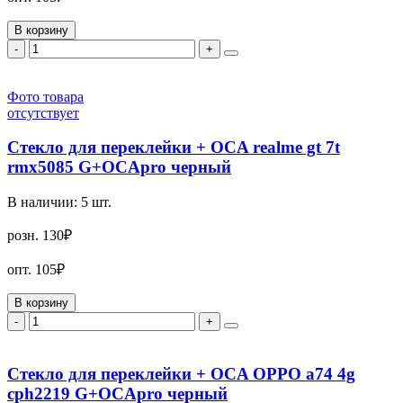
В корзину
-
+
Фото товара
отсутствует
Стекло для переклейки + OCA realme gt 7t
rmx5085 G+OCApro черный
В наличии:
5
шт.
розн.
130₽
опт.
105₽
В корзину
-
+
Стекло для переклейки + OCA OPPO a74 4g
cph2219 G+OCApro черный