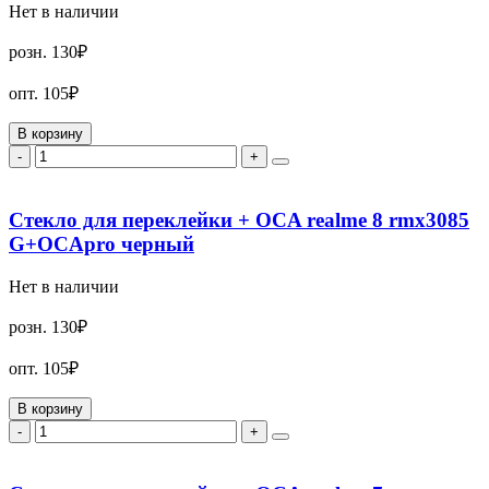
Нет в наличии
розн.
130₽
опт.
105₽
В корзину
-
+
Стекло для переклейки + OCA realme 8 rmx3085
G+OCApro черный
Нет в наличии
розн.
130₽
опт.
105₽
В корзину
-
+