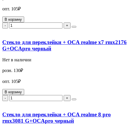
опт.
105₽
В корзину
-
+
Стекло для переклейки + OCA realme x7 rmx2176
G+OCApro черный
Нет в наличии
розн.
130₽
опт.
105₽
В корзину
-
+
Стекло для переклейки + OCA realme 8 pro
rmx3081 G+OCApro черный