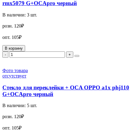
rmx5079 G+OCApro черный
В наличии:
3
шт.
розн.
120₽
опт.
105₽
В корзину
-
+
Фото товара
отсутствует
Стекло для переклейки + OCA OPPO a1x phj110
G+OCApro черный
В наличии:
5
шт.
розн.
120₽
опт.
105₽