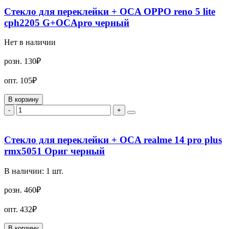
Стекло для переклейки + OCA OPPO reno 5 lite
cph2205 G+OCApro черный
Нет в наличии
розн.
130₽
опт.
105₽
В корзину
-
+
Стекло для переклейки + OCA realme 14 pro plus
rmx5051 Ориг черный
В наличии:
1
шт.
розн.
460₽
опт.
432₽
В корзину