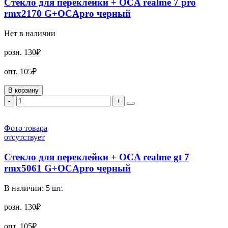
Стекло для переклейки + OCA realme 7 pro
rmx2170 G+OCApro черный
Нет в наличии
розн.
130₽
опт.
105₽
В корзину
-
+
Фото товара
отсутствует
Стекло для переклейки + OCA realme gt 7
rmx5061 G+OCApro черный
В наличии:
5
шт.
розн.
130₽
опт.
105₽