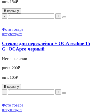
опт.
154₽
В корзину
-
+
Фото товара
отсутствует
Стекло для переклейки + OCA realme 15
G+OCApro черный
Нет в наличии
розн.
200₽
опт.
105₽
В корзину
-
+
Фото товара
отсутствует