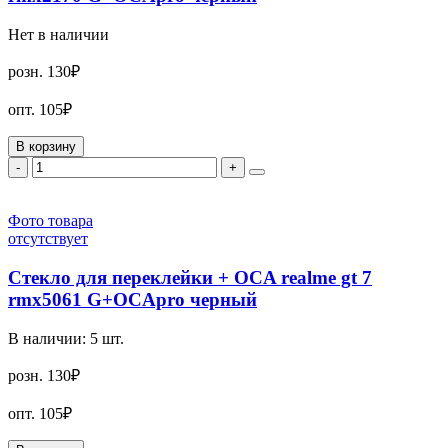
Нет в наличии
розн.
130₽
опт.
105₽
В корзину
-
+
Фото товара
отсутствует
Стекло для переклейки + OCA realme gt 7
rmx5061 G+OCApro черный
В наличии:
5
шт.
розн.
130₽
опт.
105₽