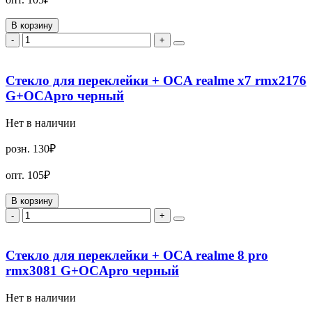
В корзину
-
+
Стекло для переклейки + OCA realme x7 rmx2176
G+OCApro черный
Нет в наличии
розн.
130₽
опт.
105₽
В корзину
-
+
Стекло для переклейки + OCA realme 8 pro
rmx3081 G+OCApro черный
Нет в наличии