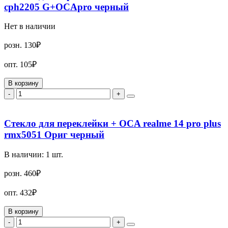
cph2205 G+OCApro черный
Нет в наличии
розн.
130₽
опт.
105₽
В корзину
-
+
Стекло для переклейки + OCA realme 14 pro plus
rmx5051 Ориг черный
В наличии:
1
шт.
розн.
460₽
опт.
432₽
В корзину
-
+