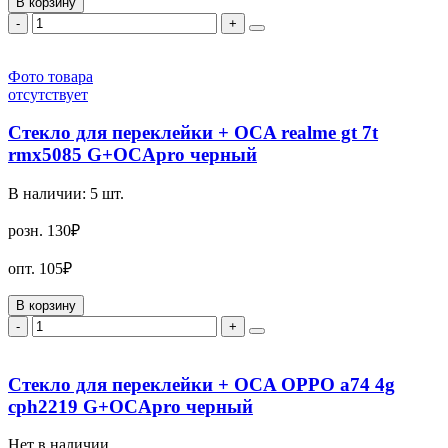
В корзину
-
+
Фото товара
отсутствует
Стекло для переклейки + OCA realme gt 7t
rmx5085 G+OCApro черный
В наличии:
5
шт.
розн.
130₽
опт.
105₽
В корзину
-
+
Стекло для переклейки + OCA OPPO a74 4g
cph2219 G+OCApro черный
Нет в наличии