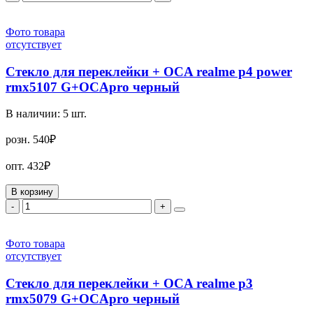
Фото товара
отсутствует
Стекло для переклейки + OCA realme p4 power
rmx5107 G+OCApro черный
В наличии:
5
шт.
розн.
540₽
опт.
432₽
В корзину
-
+
Фото товара
отсутствует
Стекло для переклейки + OCA realme p3
rmx5079 G+OCApro черный