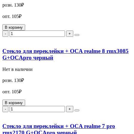
розн.
130₽
опт.
105₽
В корзину
-
+
Стекло для переклейки + OCA realme 8 rmx3085
G+OCApro черный
Нет в наличии
розн.
130₽
опт.
105₽
В корзину
-
+
Стекло для переклейки + OCA realme 7 pro
rmx2170 G+OCApro черный