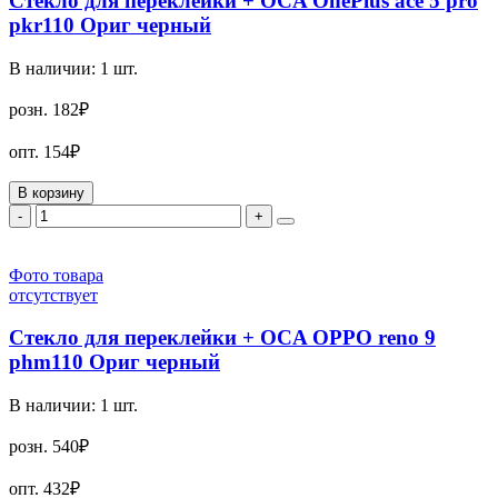
Стекло для переклейки + OCA OnePlus ace 5 pro
pkr110 Ориг черный
В наличии:
1
шт.
розн.
182₽
опт.
154₽
В корзину
-
+
Фото товара
отсутствует
Стекло для переклейки + OCA OPPO reno 9
phm110 Ориг черный
В наличии:
1
шт.
розн.
540₽
опт.
432₽