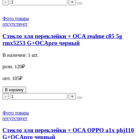
-
+
Фото товара
отсутствует
Стекло для переклейки + OCA realme c85 5g
rmx5253 G+OCApro черный
В наличии:
1
шт.
розн.
120₽
опт.
105₽
В корзину
-
+
Фото товара
отсутствует
Стекло для переклейки + OCA OPPO a1x phj110
G+OCApro черный