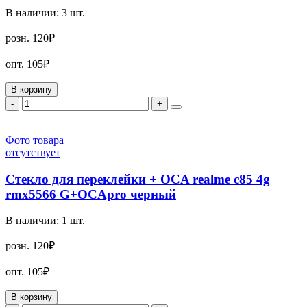
В наличии:
3
шт.
розн.
120₽
опт.
105₽
В корзину
-
+
Фото товара
отсутствует
Стекло для переклейки + OCA realme c85 4g
rmx5566 G+OCApro черный
В наличии:
1
шт.
розн.
120₽
опт.
105₽
В корзину