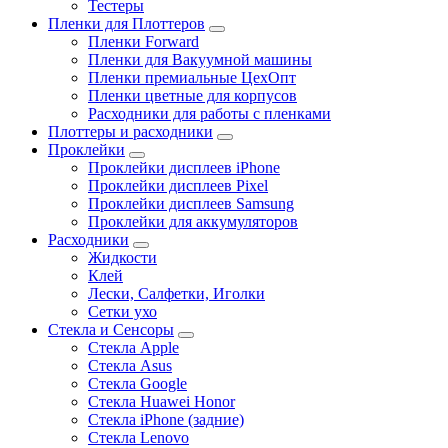
Тестеры
Пленки для Плоттеров
Пленки Forward
Пленки для Вакуумной машины
Пленки премиальные ЦехОпт
Пленки цветные для корпусов
Расходники для работы с пленками
Плоттеры и расходники
Проклейки
Проклейки дисплеев iPhone
Проклейки дисплеев Pixel
Проклейки дисплеев Samsung
Проклейки для аккумуляторов
Расходники
Жидкости
Клей
Лески, Салфетки, Иголки
Сетки ухо
Стекла и Сенсоры
Стекла Apple
Стекла Asus
Стекла Google
Стекла Huawei Honor
Стекла iPhone (задние)
Стекла Lenovo