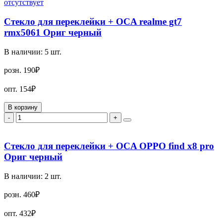
отсутствует
Стекло для переклейки + OCA realme gt7
rmx5061 Ориг черный
В наличии:
5
шт.
розн.
190₽
опт.
154₽
В корзину
-
+
Стекло для переклейки + OCA OPPO find x8 pro
Ориг черный
В наличии:
2
шт.
розн.
460₽
опт.
432₽