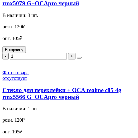
rmx5079 G+OCApro черный
В наличии:
3
шт.
розн.
120₽
опт.
105₽
В корзину
-
+
Фото товара
отсутствует
Стекло для переклейки + OCA realme c85 4g
rmx5566 G+OCApro черный
В наличии:
1
шт.
розн.
120₽
опт.
105₽