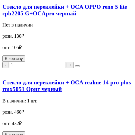
Стекло для переклейки + OCA OPPO reno 5 lite
cph2205 G+OCApro черный
Нет в наличии
розн.
130₽
опт.
105₽
В корзину
-
+
Стекло для переклейки + OCA realme 14 pro plus
rmx5051 Ориг черный
В наличии:
1
шт.
розн.
460₽
опт.
432₽
В корзину