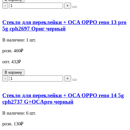
-
+
Стекло для переклейки + OCA OPPO reno 13 pro
5g cph2697 Ориг черный
В наличии:
1
шт.
розн.
460₽
опт.
432₽
В корзину
-
+
Стекло для переклейки + OCA OPPO reno 14 5g
cph2737 G+OCApro черный
В наличии:
6
шт.
розн.
130₽