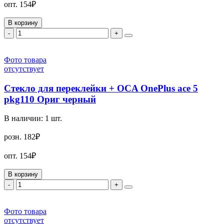
опт.
154₽
В корзину
-
+
Фото товара
отсутствует
Стекло для переклейки + OCA OnePlus ace 5
pkg110 Ориг черный
В наличии:
1
шт.
розн.
182₽
опт.
154₽
В корзину
-
+
Фото товара
отсутствует