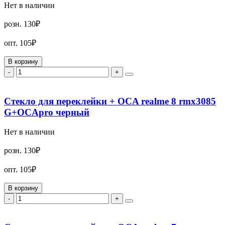
Нет в наличии
розн.
130₽
опт.
105₽
В корзину
-
+
Стекло для переклейки + OCA realme 8 rmx3085
G+OCApro черный
Нет в наличии
розн.
130₽
опт.
105₽
В корзину
-
+