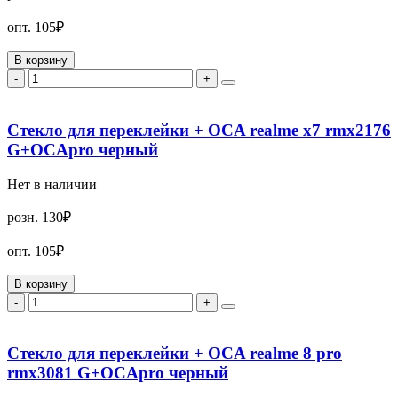
опт.
105₽
В корзину
-
+
Стекло для переклейки + OCA realme x7 rmx2176
G+OCApro черный
Нет в наличии
розн.
130₽
опт.
105₽
В корзину
-
+
Стекло для переклейки + OCA realme 8 pro
rmx3081 G+OCApro черный