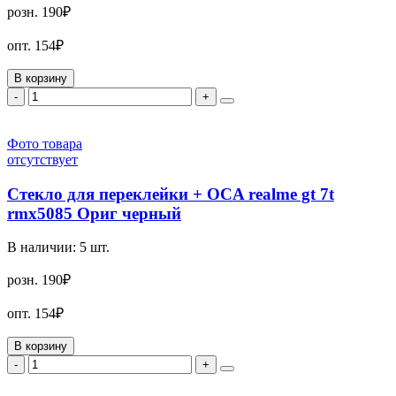
розн.
190₽
опт.
154₽
В корзину
-
+
Фото товара
отсутствует
Стекло для переклейки + OCA realme gt 7t
rmx5085 Ориг черный
В наличии:
5
шт.
розн.
190₽
опт.
154₽
В корзину
-
+