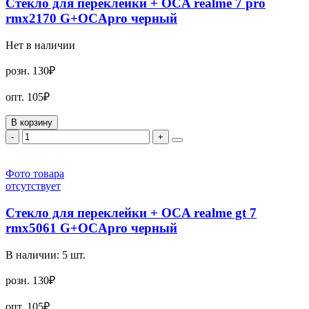
Стекло для переклейки + OCA realme 7 pro
rmx2170 G+OCApro черный
Нет в наличии
розн.
130₽
опт.
105₽
В корзину
-
+
Фото товара
отсутствует
Стекло для переклейки + OCA realme gt 7
rmx5061 G+OCApro черный
В наличии:
5
шт.
розн.
130₽
опт.
105₽