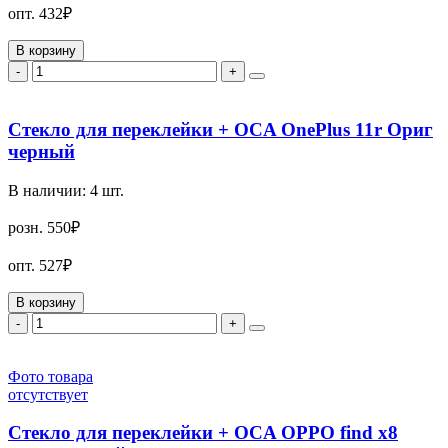
опт.
432₽
В корзину
-
+
Стекло для переклейки + OCA OnePlus 11r Ориг
черный
В наличии:
4
шт.
розн.
550₽
опт.
527₽
В корзину
-
+
Фото товара
отсутствует
Стекло для переклейки + OCA OPPO find x8