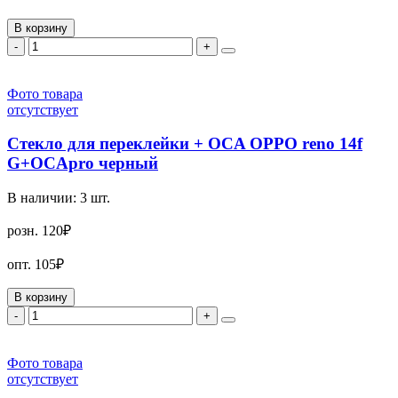
В корзину
-
+
Фото товара
отсутствует
Стекло для переклейки + OCA OPPO reno 14f
G+OCApro черный
В наличии:
3
шт.
розн.
120₽
опт.
105₽
В корзину
-
+
Фото товара
отсутствует