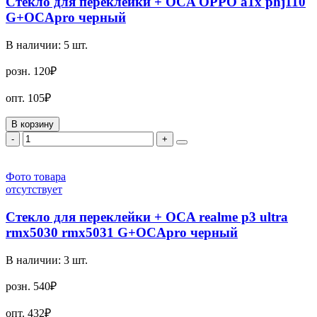
Стекло для переклейки + OCA OPPO a1x phj110
G+OCApro черный
В наличии:
5
шт.
розн.
120₽
опт.
105₽
В корзину
-
+
Фото товара
отсутствует
Стекло для переклейки + OCA realme p3 ultra
rmx5030 rmx5031 G+OCApro черный
В наличии:
3
шт.
розн.
540₽
опт.
432₽