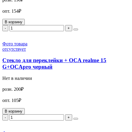
опт.
154₽
В корзину
-
+
Фото товара
отсутствует
Стекло для переклейки + OCA realme 15
G+OCApro черный
Нет в наличии
розн.
200₽
опт.
105₽
В корзину
-
+