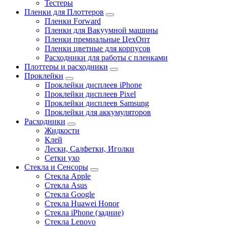
Тестеры
Пленки для Плоттеров
Пленки Forward
Пленки для Вакуумной машины
Пленки премиальные ЦехОпт
Пленки цветные для корпусов
Расходники для работы с пленками
Плоттеры и расходники
Проклейки
Проклейки дисплеев iPhone
Проклейки дисплеев Pixel
Проклейки дисплеев Samsung
Проклейки для аккумуляторов
Расходники
Жидкости
Клей
Лески, Салфетки, Иголки
Сетки ухо
Стекла и Сенсоры
Стекла Apple
Стекла Asus
Стекла Google
Стекла Huawei Honor
Стекла iPhone (задние)
Стекла Lenovo