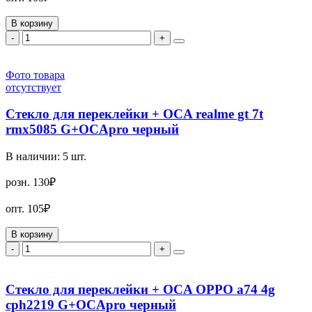
В корзину
-
+
Фото товара
отсутствует
Стекло для переклейки + OCA realme gt 7t
rmx5085 G+OCApro черный
В наличии:
5
шт.
розн.
130₽
опт.
105₽
В корзину
-
+
Стекло для переклейки + OCA OPPO a74 4g
cph2219 G+OCApro черный