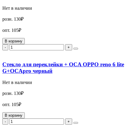
Нет в наличии
розн.
130₽
опт.
105₽
В корзину
-
+
Стекло для переклейки + OCA OPPO reno 6 lite
G+OCApro черный
Нет в наличии
розн.
130₽
опт.
105₽
В корзину
-
+