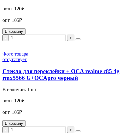
розн.
120₽
опт.
105₽
В корзину
-
+
Фото товара
отсутствует
Стекло для переклейки + OCA realme c85 4g
rmx5566 G+OCApro черный
В наличии:
1
шт.
розн.
120₽
опт.
105₽
В корзину
-
+