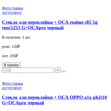
Фото товара
отсутствует
Стекло для переклейки + OCA realme c85 5g
rmx5253 G+OCApro черный
В наличии:
1
шт.
розн.
120₽
опт.
105₽
В корзину
-
+
Фото товара
отсутствует
Стекло для переклейки + OCA OPPO a1x phj110
G+OCApro черный