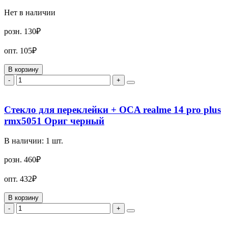
Нет в наличии
розн.
130₽
опт.
105₽
В корзину
-
+
Стекло для переклейки + OCA realme 14 pro plus
rmx5051 Ориг черный
В наличии:
1
шт.
розн.
460₽
опт.
432₽
В корзину
-
+