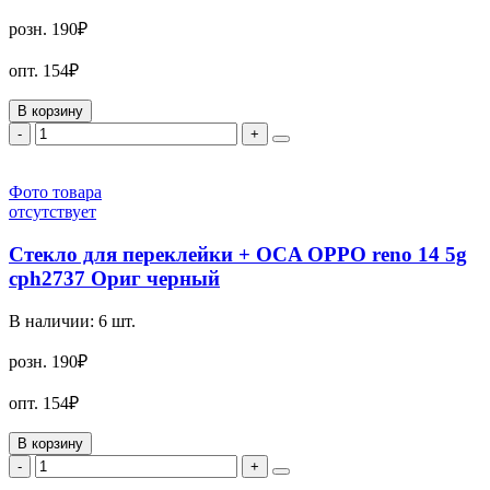
розн.
190₽
опт.
154₽
В корзину
-
+
Фото товара
отсутствует
Стекло для переклейки + OCA OPPO reno 14 5g
cph2737 Ориг черный
В наличии:
6
шт.
розн.
190₽
опт.
154₽
В корзину
-
+