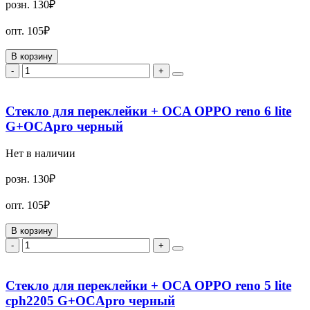
розн.
130₽
опт.
105₽
В корзину
-
+
Стекло для переклейки + OCA OPPO reno 6 lite
G+OCApro черный
Нет в наличии
розн.
130₽
опт.
105₽
В корзину
-
+
Стекло для переклейки + OCA OPPO reno 5 lite
cph2205 G+OCApro черный