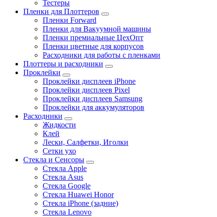
Тестеры
Пленки для Плоттеров
Пленки Forward
Пленки для Вакуумной машины
Пленки премиальные ЦехОпт
Пленки цветные для корпусов
Расходники для работы с пленками
Плоттеры и расходники
Проклейки
Проклейки дисплеев iPhone
Проклейки дисплеев Pixel
Проклейки дисплеев Samsung
Проклейки для аккумуляторов
Расходники
Жидкости
Клей
Лески, Салфетки, Иголки
Сетки ухо
Стекла и Сенсоры
Стекла Apple
Стекла Asus
Стекла Google
Стекла Huawei Honor
Стекла iPhone (задние)
Стекла Lenovo