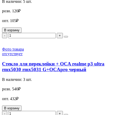
В наличии:
5
шт.
розн.
120₽
опт.
105₽
В корзину
-
+
Фото товара
отсутствует
Стекло для переклейки + OCA realme p3 ultra
rmx5030 rmx5031 G+OCApro черный
В наличии:
3
шт.
розн.
540₽
опт.
432₽
В корзину
-
+