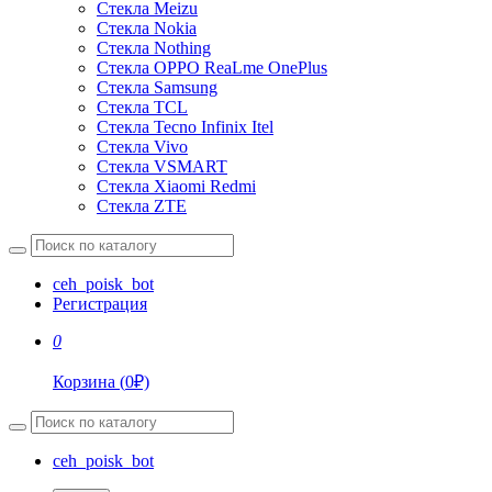
Стекла Meizu
Стекла Nokia
Стекла Nothing
Стекла OPPO ReaLme OnePlus
Стекла Samsung
Стекла TCL
Стекла Tecno Infinix Itel
Стекла Vivo
Стекла VSMART
Стекла Xiaomi Redmi
Стекла ZTE
ceh_poisk_bot
Регистрация
0
Корзина
(
0
₽)
ceh_poisk_bot