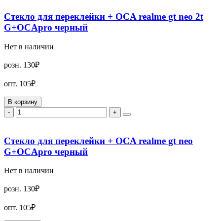
Стекло для переклейки + OCA realme gt neo 2t
G+OCApro черный
Нет в наличии
розн.
130₽
опт.
105₽
В корзину
-
+
Стекло для переклейки + OCA realme gt neo
G+OCApro черный
Нет в наличии
розн.
130₽
опт.
105₽