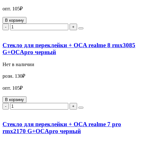
опт.
105₽
В корзину
-
+
Стекло для переклейки + OCA realme 8 rmx3085
G+OCApro черный
Нет в наличии
розн.
130₽
опт.
105₽
В корзину
-
+
Стекло для переклейки + OCA realme 7 pro
rmx2170 G+OCApro черный