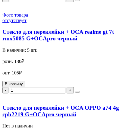
Фото товара
отсутствует
Стекло для переклейки + OCA realme gt 7t
rmx5085 G+OCApro черный
В наличии:
5
шт.
розн.
130₽
опт.
105₽
В корзину
-
+
Стекло для переклейки + OCA OPPO a74 4g
cph2219 G+OCApro черный
Нет в наличии