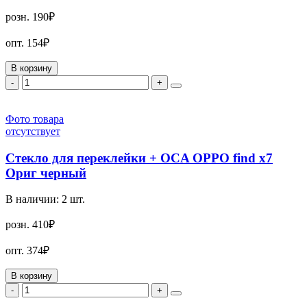
розн.
190₽
опт.
154₽
В корзину
-
+
Фото товара
отсутствует
Стекло для переклейки + OCA OPPO find x7
Ориг черный
В наличии:
2
шт.
розн.
410₽
опт.
374₽
В корзину
-
+