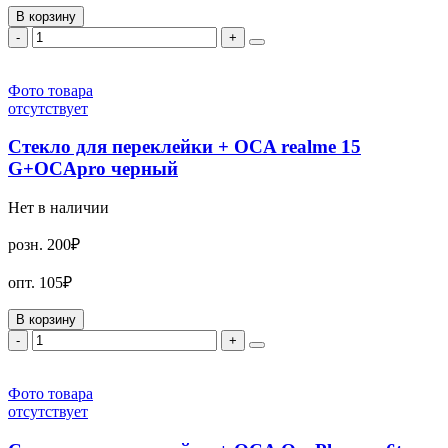
В корзину
-
+
Фото товара
отсутствует
Стекло для переклейки + OCA realme 15
G+OCApro черный
Нет в наличии
розн.
200₽
опт.
105₽
В корзину
-
+
Фото товара
отсутствует