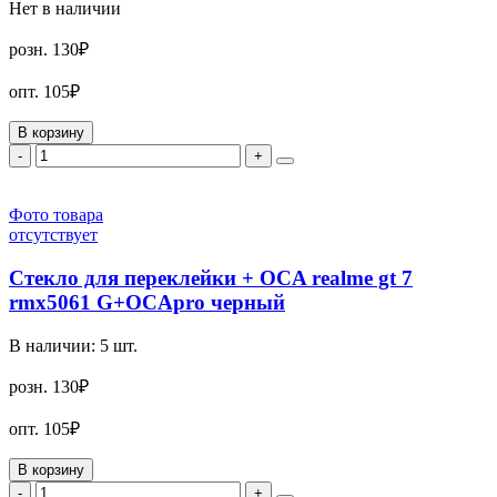
Нет в наличии
розн.
130₽
опт.
105₽
В корзину
-
+
Фото товара
отсутствует
Стекло для переклейки + OCA realme gt 7
rmx5061 G+OCApro черный
В наличии:
5
шт.
розн.
130₽
опт.
105₽
В корзину
-
+