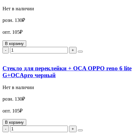
Нет в наличии
розн.
130₽
опт.
105₽
В корзину
-
+
Стекло для переклейки + OCA OPPO reno 6 lite
G+OCApro черный
Нет в наличии
розн.
130₽
опт.
105₽
В корзину
-
+