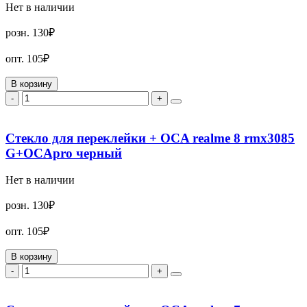
Нет в наличии
розн.
130₽
опт.
105₽
В корзину
-
+
Стекло для переклейки + OCA realme 8 rmx3085
G+OCApro черный
Нет в наличии
розн.
130₽
опт.
105₽
В корзину
-
+