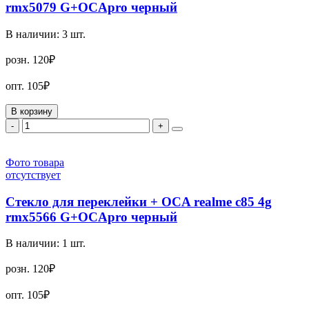
rmx5079 G+OCApro черный
В наличии:
3
шт.
розн.
120₽
опт.
105₽
В корзину
-
+
Фото товара
отсутствует
Стекло для переклейки + OCA realme c85 4g
rmx5566 G+OCApro черный
В наличии:
1
шт.
розн.
120₽
опт.
105₽