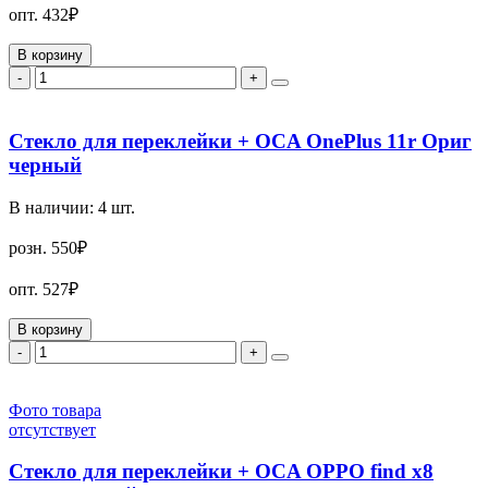
опт.
432₽
В корзину
-
+
Стекло для переклейки + OCA OnePlus 11r Ориг
черный
В наличии:
4
шт.
розн.
550₽
опт.
527₽
В корзину
-
+
Фото товара
отсутствует
Стекло для переклейки + OCA OPPO find x8