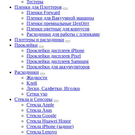
Тестеры
Пленки для Плоттеров
Пленки Forward
Пленки для Вакуумной машины
Пленки премиальные ЦехОпт
Пленки цветные для корпусов
Расходники для работы с пленками
Плоттеры и расходники
Проклейки
Проклейки дисплеев iPhone
Проклейки дисплеев Pixel
Проклейки дисплеев Samsung
Проклейки для аккумуляторов
Расходники
Жидкости
Клей
Лески, Салфетки, Иголки
Сетки ухо
Стекла и Сенсоры
Стекла Apple
Стекла Asus
Стекла Google
Стекла Huawei Honor
Стекла iPhone (задние)
Стекла Lenovo