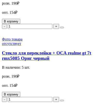
розн.
190₽
опт.
154₽
В корзину
-
+
Фото товара
отсутствует
Стекло для переклейки + OCA realme gt 7t
rmx5085 Ориг черный
В наличии:
5
шт.
розн.
190₽
опт.
154₽
В корзину
-
+