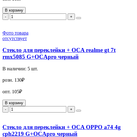
В корзину
-
+
Фото товара
отсутствует
Стекло для переклейки + OCA realme gt 7t
rmx5085 G+OCApro черный
В наличии:
5
шт.
розн.
130₽
опт.
105₽
В корзину
-
+
Стекло для переклейки + OCA OPPO a74 4g
cph2219 G+OCApro черный