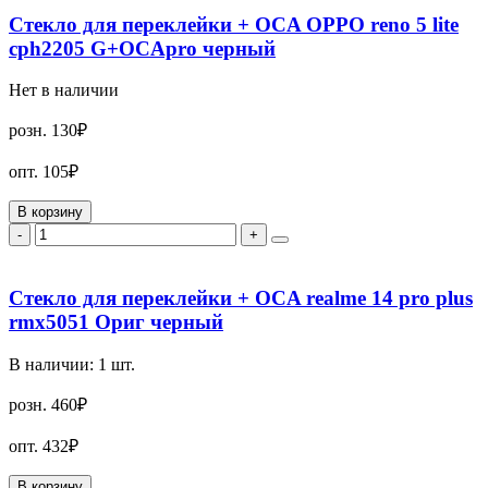
Стекло для переклейки + OCA OPPO reno 5 lite
cph2205 G+OCApro черный
Нет в наличии
розн.
130₽
опт.
105₽
В корзину
-
+
Стекло для переклейки + OCA realme 14 pro plus
rmx5051 Ориг черный
В наличии:
1
шт.
розн.
460₽
опт.
432₽
В корзину