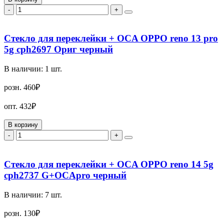
-
+
Стекло для переклейки + OCA OPPO reno 13 pro
5g cph2697 Ориг черный
В наличии:
1
шт.
розн.
460₽
опт.
432₽
В корзину
-
+
Стекло для переклейки + OCA OPPO reno 14 5g
cph2737 G+OCApro черный
В наличии:
7
шт.
розн.
130₽