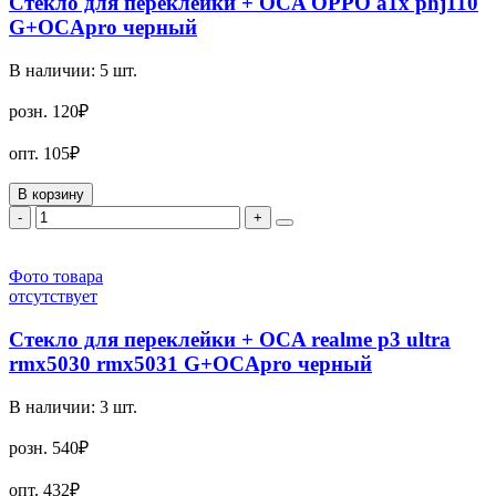
Стекло для переклейки + OCA OPPO a1x phj110
G+OCApro черный
В наличии:
5
шт.
розн.
120₽
опт.
105₽
В корзину
-
+
Фото товара
отсутствует
Стекло для переклейки + OCA realme p3 ultra
rmx5030 rmx5031 G+OCApro черный
В наличии:
3
шт.
розн.
540₽
опт.
432₽