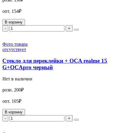
опт.
154₽
В корзину
-
+
Фото товара
отсутствует
Стекло для переклейки + OCA realme 15
G+OCApro черный
Нет в наличии
розн.
200₽
опт.
105₽
В корзину
-
+