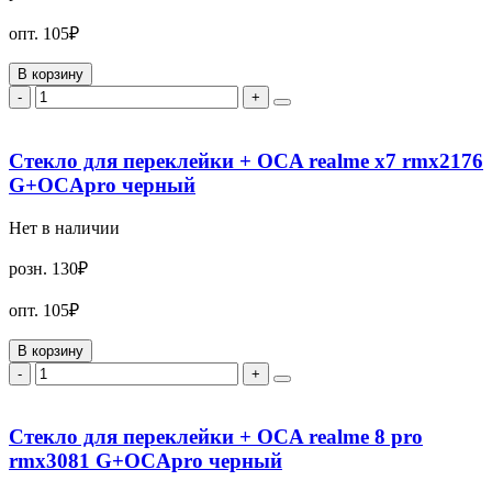
опт.
105₽
В корзину
-
+
Стекло для переклейки + OCA realme x7 rmx2176
G+OCApro черный
Нет в наличии
розн.
130₽
опт.
105₽
В корзину
-
+
Стекло для переклейки + OCA realme 8 pro
rmx3081 G+OCApro черный