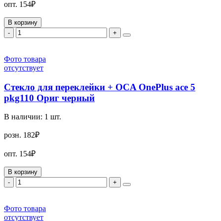
опт.
154₽
В корзину
-
+
Фото товара
отсутствует
Стекло для переклейки + OCA OnePlus ace 5
pkg110 Ориг черный
В наличии:
1
шт.
розн.
182₽
опт.
154₽
В корзину
-
+
Фото товара
отсутствует