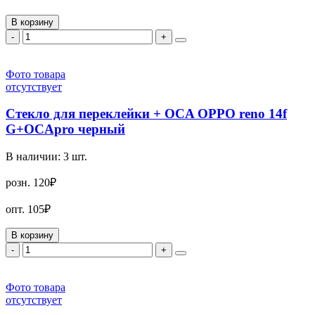
В корзину
-
+
Фото товара
отсутствует
Стекло для переклейки + OCA OPPO reno 14f
G+OCApro черный
В наличии:
3
шт.
розн.
120₽
опт.
105₽
В корзину
-
+
Фото товара
отсутствует