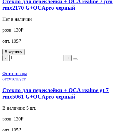
Стекло для переклейки + OCA realme 7 pro
rmx2170 G+OCApro черный
Нет в наличии
розн.
130₽
опт.
105₽
В корзину
-
+
Фото товара
отсутствует
Стекло для переклейки + OCA realme gt 7
rmx5061 G+OCApro черный
В наличии:
5
шт.
розн.
130₽
опт.
105₽