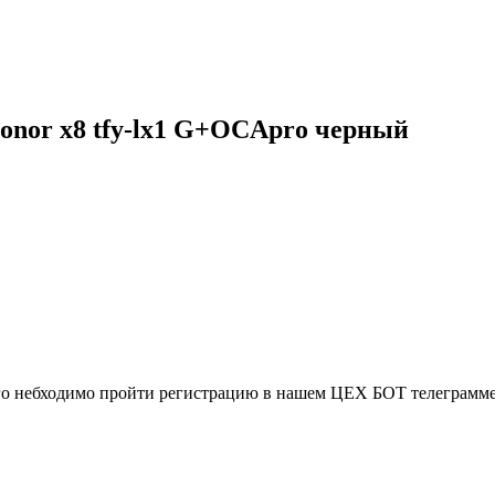
onor x8 tfy-lx1 G+OCApro черный
ого небходимо пройти регистрацию в нашем ЦЕХ БОТ телеграмме