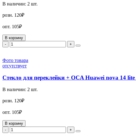
В наличии:
2
шт.
розн.
120₽
опт.
105₽
В корзину
-
+
Фото товара
отсутствует
Стекло для переклейки + OCA Huawei nova 14 lit
В наличии:
2
шт.
розн.
120₽
опт.
105₽
В корзину
-
+