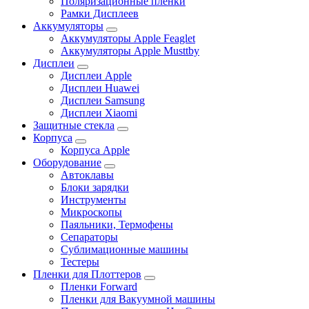
Поляризационные пленки
Рамки Дисплеев
Аккумуляторы
Аккумуляторы Apple Feaglet
Аккумуляторы Apple Musttby
Дисплеи
Дисплеи Apple
Дисплеи Huawei
Дисплеи Samsung
Дисплеи Xiaomi
Защитные стекла
Корпуса
Корпуса Apple
Оборудование
Автоклавы
Блоки зарядки
Инструменты
Микроскопы
Паяльники, Термофены
Сепараторы
Сублимационные машины
Тестеры
Пленки для Плоттеров
Пленки Forward
Пленки для Вакуумной машины