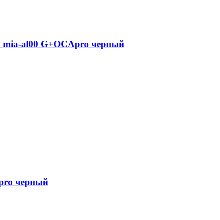
o mia-al00 G+OCApro черный
pro черный