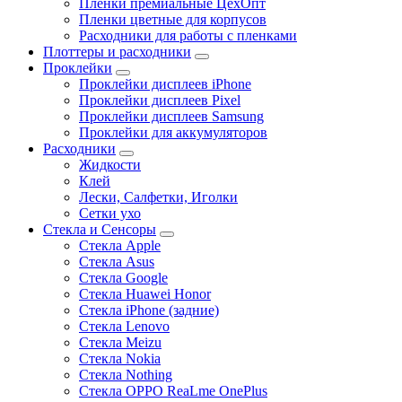
Пленки премиальные ЦехОпт
Пленки цветные для корпусов
Расходники для работы с пленками
Плоттеры и расходники
Проклейки
Проклейки дисплеев iPhone
Проклейки дисплеев Pixel
Проклейки дисплеев Samsung
Проклейки для аккумуляторов
Расходники
Жидкости
Клей
Лески, Салфетки, Иголки
Сетки ухо
Стекла и Сенсоры
Стекла Apple
Стекла Asus
Стекла Google
Стекла Huawei Honor
Стекла iPhone (задние)
Стекла Lenovo
Стекла Meizu
Стекла Nokia
Стекла Nothing
Стекла OPPO ReaLme OnePlus