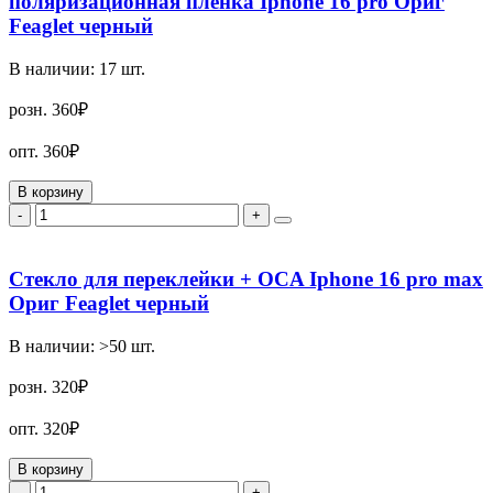
поляризационная пленка Iphone 16 pro Ориг
Feaglet черный
В наличии:
17
шт.
розн.
360₽
опт.
360₽
В корзину
-
+
Стекло для переклейки + OCA Iphone 16 pro max
Ориг Feaglet черный
В наличии:
>50
шт.
розн.
320₽
опт.
320₽
В корзину
-
+