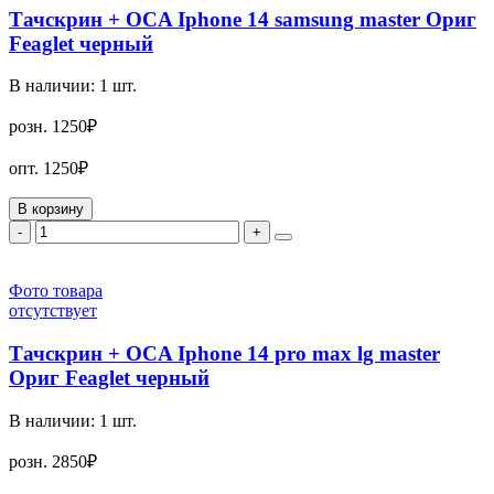
Тачскрин + OCA Iphone 14 samsung master Ориг
Feaglet черный
В наличии:
1
шт.
розн.
1250₽
опт.
1250₽
В корзину
-
+
Фото товара
отсутствует
Тачскрин + OCA Iphone 14 pro max lg master
Ориг Feaglet черный
В наличии:
1
шт.
розн.
2850₽