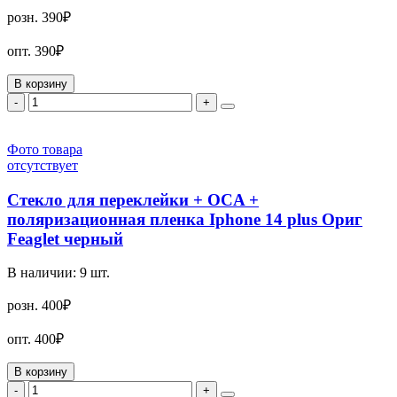
розн.
390₽
опт.
390₽
В корзину
-
+
Фото товара
отсутствует
Стекло для переклейки + OCA +
поляризационная пленка Iphone 14 plus Ориг
Feaglet черный
В наличии:
9
шт.
розн.
400₽
опт.
400₽
В корзину
-
+