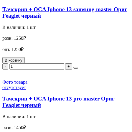
Тачскрин + OCA Iphone 13 samsung master Ориг
Feaglet черный
В наличии:
1
шт.
розн.
1250₽
опт.
1250₽
В корзину
-
+
Фото товара
отсутствует
Тачскрин + OCA Iphone 13 pro master Ориг
Feaglet черный
В наличии:
1
шт.
розн.
1450₽