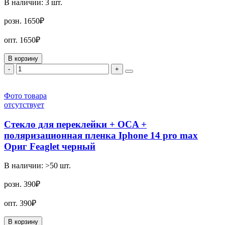
В наличии:
3
шт.
розн.
1650₽
опт.
1650₽
В корзину
-
+
Фото товара
отсутствует
Стекло для переклейки + OCA +
поляризационная пленка Iphone 14 pro max
Ориг Feaglet черный
В наличии:
>50
шт.
розн.
390₽
опт.
390₽
В корзину