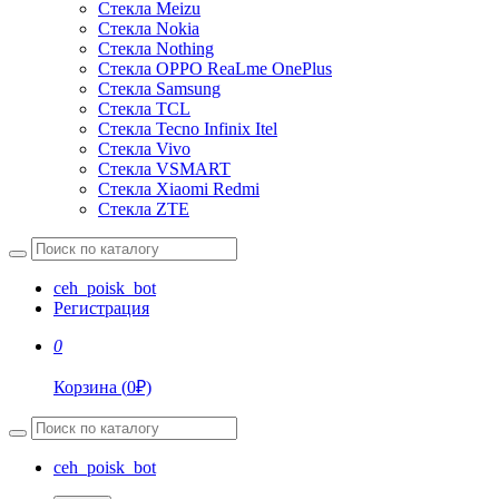
Стекла Meizu
Стекла Nokia
Стекла Nothing
Стекла OPPO ReaLme OnePlus
Стекла Samsung
Стекла TCL
Стекла Tecno Infinix Itel
Стекла Vivo
Стекла VSMART
Стекла Xiaomi Redmi
Стекла ZTE
ceh_poisk_bot
Регистрация
0
Корзина
(
0
₽)
ceh_poisk_bot