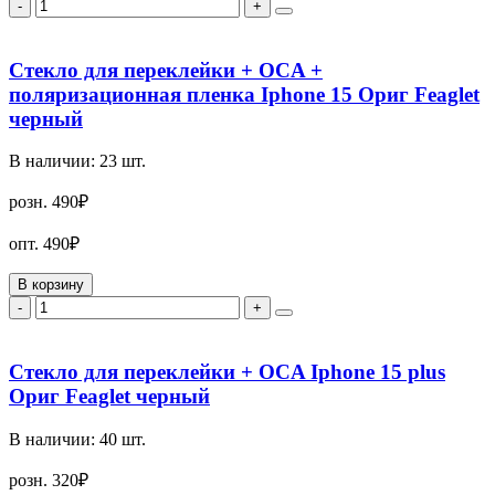
-
+
Стекло для переклейки + OCA +
поляризационная пленка Iphone 15 Ориг Feaglet
черный
В наличии:
23
шт.
розн.
490₽
опт.
490₽
В корзину
-
+
Стекло для переклейки + OCA Iphone 15 plus
Ориг Feaglet черный
В наличии:
40
шт.
розн.
320₽