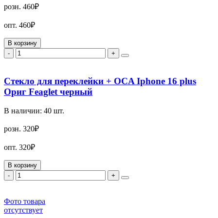
розн.
460₽
опт.
460₽
В корзину
-
+
Стекло для переклейки + OCA Iphone 16 plus
Ориг Feaglet черный
В наличии:
40
шт.
розн.
320₽
опт.
320₽
В корзину
-
+
Фото товара
отсутствует