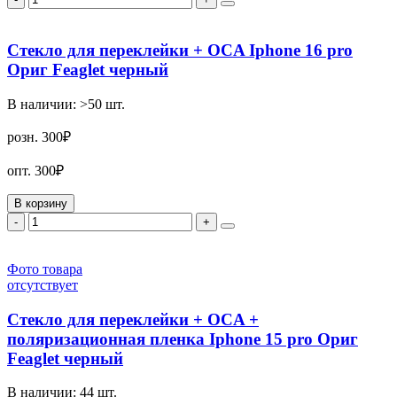
Стекло для переклейки + OCA Iphone 16 pro
Ориг Feaglet черный
В наличии:
>50
шт.
розн.
300₽
опт.
300₽
В корзину
-
+
Фото товара
отсутствует
Стекло для переклейки + OCA +
поляризационная пленка Iphone 15 pro Ориг
Feaglet черный
В наличии:
44
шт.