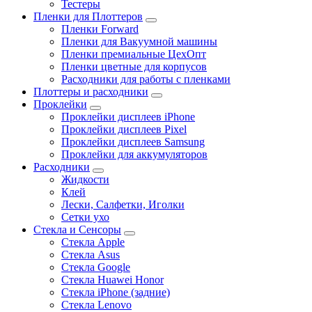
Тестеры
Пленки для Плоттеров
Пленки Forward
Пленки для Вакуумной машины
Пленки премиальные ЦехОпт
Пленки цветные для корпусов
Расходники для работы с пленками
Плоттеры и расходники
Проклейки
Проклейки дисплеев iPhone
Проклейки дисплеев Pixel
Проклейки дисплеев Samsung
Проклейки для аккумуляторов
Расходники
Жидкости
Клей
Лески, Салфетки, Иголки
Сетки ухо
Стекла и Сенсоры
Стекла Apple
Стекла Asus
Стекла Google
Стекла Huawei Honor
Стекла iPhone (задние)
Стекла Lenovo