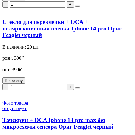
-
+
Стекло для переклейки + OCA +
поляризационная пленка Iphone 14 pro Ориг
Feaglet черный
В наличии:
20
шт.
розн.
390₽
опт.
390₽
В корзину
-
+
Фото товара
отсутствует
Тачскрин + OCA Iphone 13 pro max без
микросхемы сенсора Ориг Feaglet черный