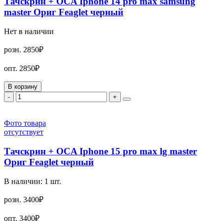
Тачскрин + OCA Iphone 14 pro max samsung
master Ориг Feaglet черный
Нет в наличии
розн.
2850₽
опт.
2850₽
В корзину
-
+
Фото товара
отсутствует
Тачскрин + OCA Iphone 15 pro max lg master
Ориг Feaglet черный
В наличии:
1
шт.
розн.
3400₽
опт.
3400₽