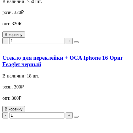
В наличии:
>50
шт.
розн.
320₽
опт.
320₽
В корзину
-
+
Стекло для переклейки + OCA Iphone 16 Ориг
Feaglet черный
В наличии:
18
шт.
розн.
300₽
опт.
300₽
В корзину
-
+