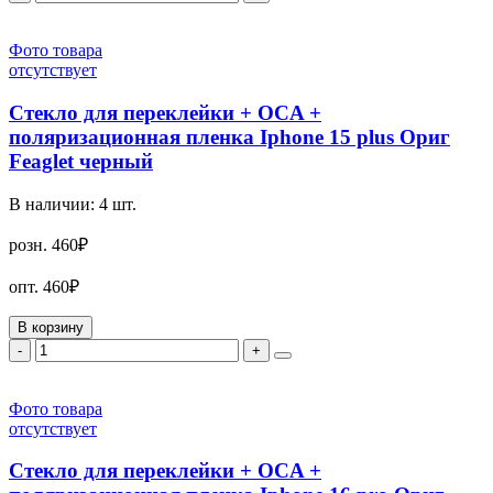
Фото товара
отсутствует
Стекло для переклейки + OCA +
поляризационная пленка Iphone 15 plus Ориг
Feaglet черный
В наличии:
4
шт.
розн.
460₽
опт.
460₽
В корзину
-
+
Фото товара
отсутствует
Стекло для переклейки + OCA +