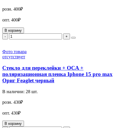
розн.
400₽
опт.
400₽
В корзину
-
+
Фото товара
отсутствует
Стекло для переклейки + OCA +
поляризационная пленка Iphone 15 pro max
Ориг Feaglet черный
В наличии:
28
шт.
розн.
430₽
опт.
430₽
В корзину