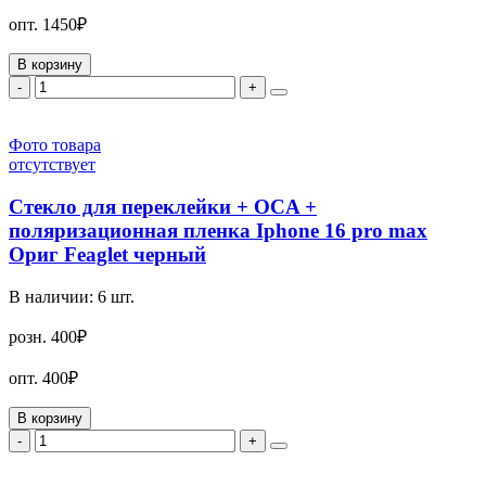
опт.
1450₽
В корзину
-
+
Фото товара
отсутствует
Стекло для переклейки + OCA +
поляризационная пленка Iphone 16 pro max
Ориг Feaglet черный
В наличии:
6
шт.
розн.
400₽
опт.
400₽
В корзину
-
+