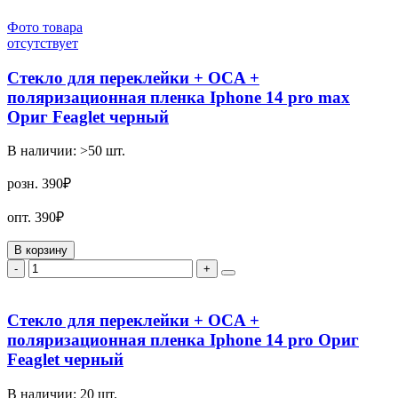
Фото товара
отсутствует
Стекло для переклейки + OCA +
поляризационная пленка Iphone 14 pro max
Ориг Feaglet черный
В наличии:
>50
шт.
розн.
390₽
опт.
390₽
В корзину
-
+
Стекло для переклейки + OCA +
поляризационная пленка Iphone 14 pro Ориг
Feaglet черный
В наличии:
20
шт.