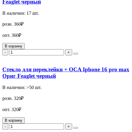
Feaglet черный
В наличии:
17
шт.
розн.
360₽
опт.
360₽
В корзину
-
+
Стекло для переклейки + OCA Iphone 16 pro max
Ориг Feaglet черный
В наличии:
>50
шт.
розн.
320₽
опт.
320₽
В корзину
-
+