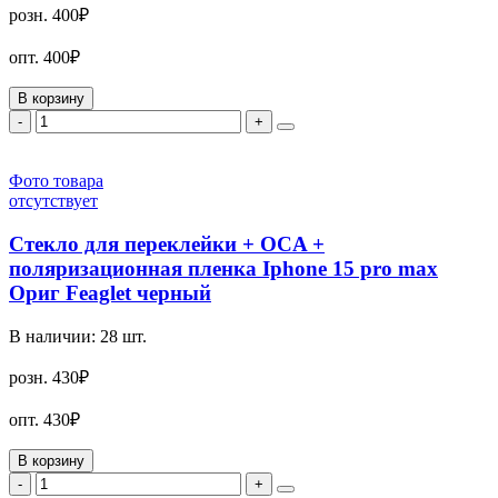
розн.
400₽
опт.
400₽
В корзину
-
+
Фото товара
отсутствует
Стекло для переклейки + OCA +
поляризационная пленка Iphone 15 pro max
Ориг Feaglet черный
В наличии:
28
шт.
розн.
430₽
опт.
430₽
В корзину
-
+