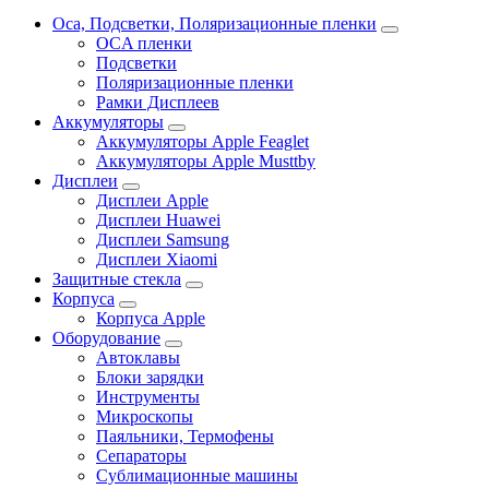
Oca, Подсветки, Поляризационные пленки
OCA пленки
Подсветки
Поляризационные пленки
Рамки Дисплеев
Аккумуляторы
Аккумуляторы Apple Feaglet
Аккумуляторы Apple Musttby
Дисплеи
Дисплеи Apple
Дисплеи Huawei
Дисплеи Samsung
Дисплеи Xiaomi
Защитные стекла
Корпуса
Корпуса Apple
Оборудование
Автоклавы
Блоки зарядки
Инструменты
Микроскопы
Паяльники, Термофены
Сепараторы
Сублимационные машины