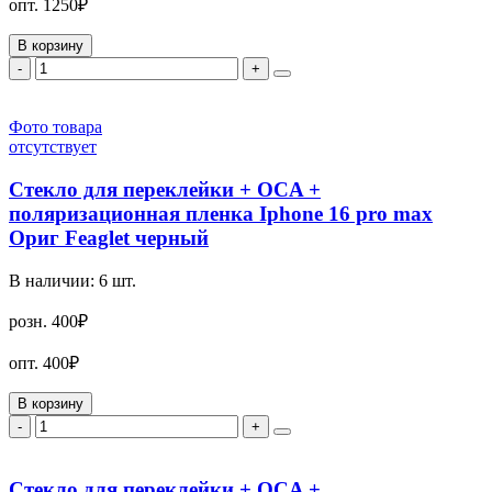
опт.
1250₽
В корзину
-
+
Фото товара
отсутствует
Стекло для переклейки + OCA +
поляризационная пленка Iphone 16 pro max
Ориг Feaglet черный
В наличии:
6
шт.
розн.
400₽
опт.
400₽
В корзину
-
+
Стекло для переклейки + OCA +