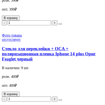
розн.
390₽
опт.
390₽
В корзину
-
+
Фото товара
отсутствует
Стекло для переклейки + OCA +
поляризационная пленка Iphone 14 plus Ориг
Feaglet черный
В наличии:
9
шт.
розн.
400₽
опт.
400₽
В корзину
-
+