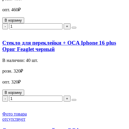
опт.
460₽
В корзину
-
+
Стекло для переклейки + OCA Iphone 16 plus
Ориг Feaglet черный
В наличии:
40
шт.
розн.
320₽
опт.
320₽
В корзину
-
+
Фото товара
отсутствует