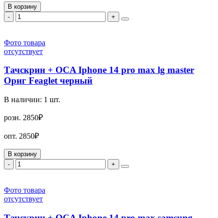
В корзину
-
+
Фото товара
отсутствует
Тачскрин + OCA Iphone 14 pro max lg master
Ориг Feaglet черный
В наличии:
1
шт.
розн.
2850₽
опт.
2850₽
В корзину
-
+
Фото товара
отсутствует
Тачскрин + OCA Iphone 14 pro max samsung