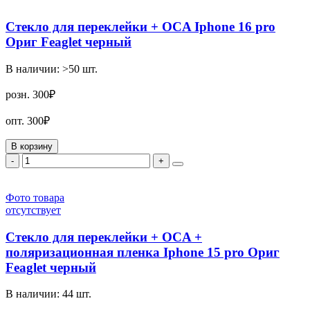
Стекло для переклейки + OCA Iphone 16 pro
Ориг Feaglet черный
В наличии:
>50
шт.
розн.
300₽
опт.
300₽
В корзину
-
+
Фото товара
отсутствует
Стекло для переклейки + OCA +
поляризационная пленка Iphone 15 pro Ориг
Feaglet черный
В наличии:
44
шт.