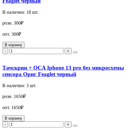
Feaglet черный
В наличии:
18
шт.
розн.
300₽
опт.
300₽
В корзину
-
+
Тачскрин + OCA Iphone 13 pro без микросхемы
сенсора Ориг Feaglet черный
В наличии:
3
шт.
розн.
1650₽
опт.
1650₽
В корзину
-
+