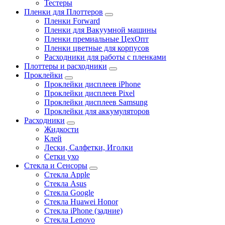
Тестеры
Пленки для Плоттеров
Пленки Forward
Пленки для Вакуумной машины
Пленки премиальные ЦехОпт
Пленки цветные для корпусов
Расходники для работы с пленками
Плоттеры и расходники
Проклейки
Проклейки дисплеев iPhone
Проклейки дисплеев Pixel
Проклейки дисплеев Samsung
Проклейки для аккумуляторов
Расходники
Жидкости
Клей
Лески, Салфетки, Иголки
Сетки ухо
Стекла и Сенсоры
Стекла Apple
Стекла Asus
Стекла Google
Стекла Huawei Honor
Стекла iPhone (задние)
Стекла Lenovo