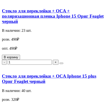
Стекло для переклейки + OCA +
поляризационная пленка Iphone 15 Ориг Feaglet
черный
В наличии:
23
шт.
розн.
490₽
опт.
490₽
В корзину
-
+
Стекло для переклейки + OCA Iphone 15 plus
Ориг Feaglet черный
В наличии:
40
шт.
розн.
320₽