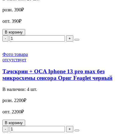
розн.
390₽
опт.
390₽
В корзину
-
+
Фото товара
отсутствует
Тачскрин + OCA Iphone 13 pro max без
микросхемы сенсора Ориг Feaglet черный
В наличии:
4
шт.
розн.
2200₽
опт.
2200₽
В корзину
-
+