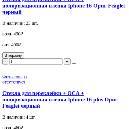
поляризационная пленка Iphone 16 Ориг Feaglet
черный
В наличии:
23
шт.
розн.
490₽
опт.
490₽
В корзину
-
+
Фото товара
отсутствует
Стекло для переклейки + OCA +
поляризационная пленка Iphone 16 plus Ориг
Feaglet черный
В наличии:
4
шт.
розн.
460₽