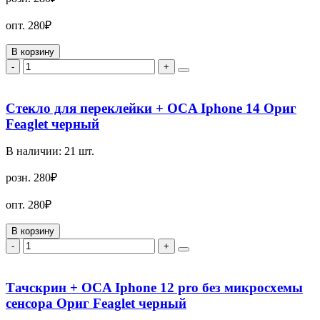
опт.
280₽
В корзину
-
+
Стекло для переклейки + OCA Iphone 14 Ориг
Feaglet черный
В наличии:
21
шт.
розн.
280₽
опт.
280₽
В корзину
-
+
Тачскрин + OCA Iphone 12 pro без микросхемы
сенсора Ориг Feaglet черный