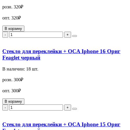
розн.
320₽
опт.
320₽
В корзину
-
+
Стекло для переклейки + OCA Iphone 16 Ориг
Feaglet черный
В наличии:
18
шт.
розн.
300₽
опт.
300₽
В корзину
-
+
Стекло для переклейки + OCA Iphone 15 Ориг