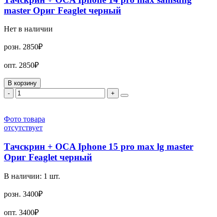
master Ориг Feaglet черный
Нет в наличии
розн.
2850₽
опт.
2850₽
В корзину
-
+
Фото товара
отсутствует
Тачскрин + OCA Iphone 15 pro max lg master
Ориг Feaglet черный
В наличии:
1
шт.
розн.
3400₽
опт.
3400₽