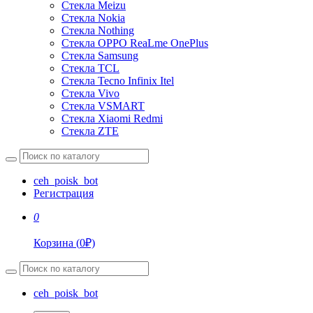
Стекла Meizu
Стекла Nokia
Стекла Nothing
Стекла OPPO ReaLme OnePlus
Стекла Samsung
Стекла TCL
Стекла Tecno Infinix Itel
Стекла Vivo
Стекла VSMART
Стекла Xiaomi Redmi
Стекла ZTE
ceh_poisk_bot
Регистрация
0
Корзина
(
0
₽)
ceh_poisk_bot