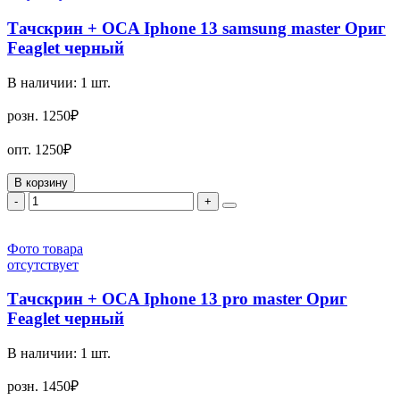
Тачскрин + OCA Iphone 13 samsung master Ориг
Feaglet черный
В наличии:
1
шт.
розн.
1250₽
опт.
1250₽
В корзину
-
+
Фото товара
отсутствует
Тачскрин + OCA Iphone 13 pro master Ориг
Feaglet черный
В наличии:
1
шт.
розн.
1450₽