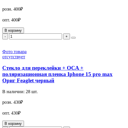
розн.
400₽
опт.
400₽
В корзину
-
+
Фото товара
отсутствует
Стекло для переклейки + OCA +
поляризационная пленка Iphone 15 pro max
Ориг Feaglet черный
В наличии:
28
шт.
розн.
430₽
опт.
430₽
В корзину