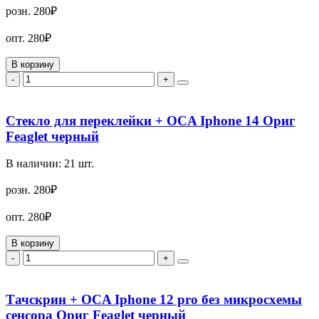
розн.
280₽
опт.
280₽
В корзину
-
+
Стекло для переклейки + OCA Iphone 14 Ориг
Feaglet черный
В наличии:
21
шт.
розн.
280₽
опт.
280₽
В корзину
-
+
Тачскрин + OCA Iphone 12 pro без микросхемы
сенсора Ориг Feaglet черный