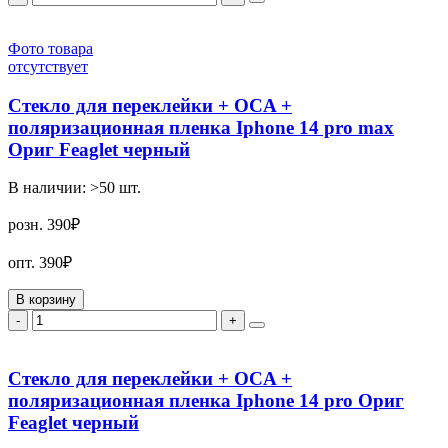
Фото товара
отсутствует
Стекло для переклейки + OCA +
поляризационная пленка Iphone 14 pro max
Ориг Feaglet черный
В наличии:
>50
шт.
розн.
390₽
опт.
390₽
В корзину
-
+
Стекло для переклейки + OCA +
поляризационная пленка Iphone 14 pro Ориг
Feaglet черный