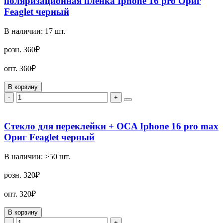
поляризационная пленка Iphone 16 pro Ориг
Feaglet черный
В наличии:
17
шт.
розн.
360₽
опт.
360₽
В корзину
-
+
Стекло для переклейки + OCA Iphone 16 pro max
Ориг Feaglet черный
В наличии:
>50
шт.
розн.
320₽
опт.
320₽
В корзину
-
+