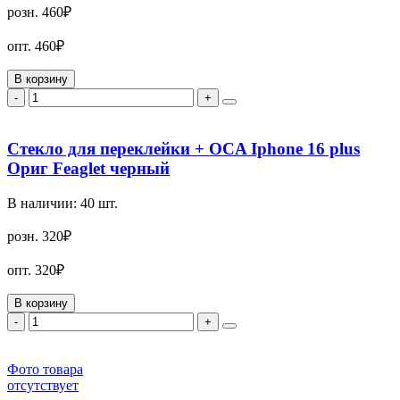
розн.
460₽
опт.
460₽
В корзину
-
+
Стекло для переклейки + OCA Iphone 16 plus
Ориг Feaglet черный
В наличии:
40
шт.
розн.
320₽
опт.
320₽
В корзину
-
+
Фото товара
отсутствует