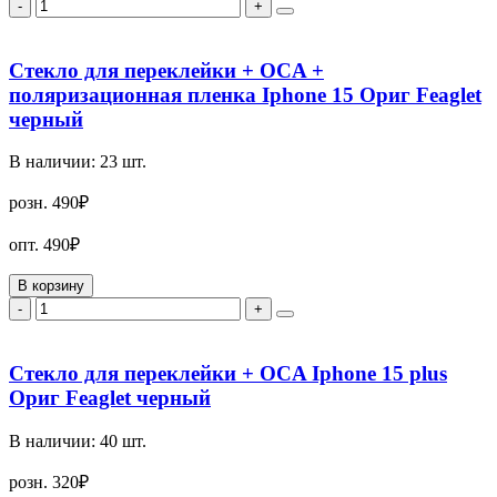
-
+
Стекло для переклейки + OCA +
поляризационная пленка Iphone 15 Ориг Feaglet
черный
В наличии:
23
шт.
розн.
490₽
опт.
490₽
В корзину
-
+
Стекло для переклейки + OCA Iphone 15 plus
Ориг Feaglet черный
В наличии:
40
шт.
розн.
320₽