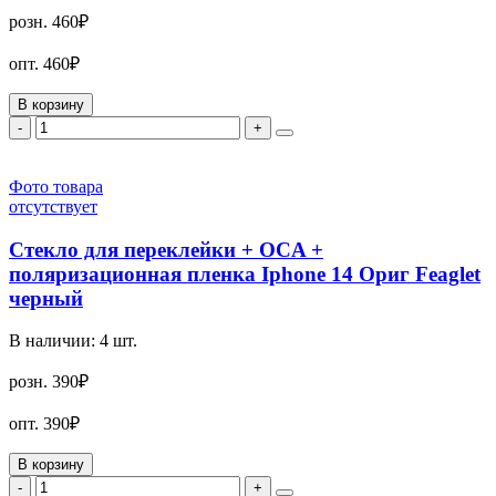
розн.
460₽
опт.
460₽
В корзину
-
+
Фото товара
отсутствует
Стекло для переклейки + OCA +
поляризационная пленка Iphone 14 Ориг Feaglet
черный
В наличии:
4
шт.
розн.
390₽
опт.
390₽
В корзину
-
+