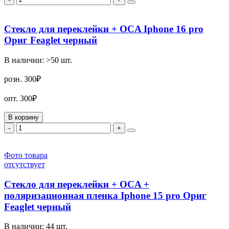
Стекло для переклейки + OCA Iphone 16 pro
Ориг Feaglet черный
В наличии:
>50
шт.
розн.
300₽
опт.
300₽
В корзину
-
+
Фото товара
отсутствует
Стекло для переклейки + OCA +
поляризационная пленка Iphone 15 pro Ориг
Feaglet черный
В наличии:
44
шт.