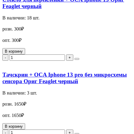
Feaglet черный
В наличии:
18
шт.
розн.
300₽
опт.
300₽
В корзину
-
+
Тачскрин + OCA Iphone 13 pro без микросхемы
сенсора Ориг Feaglet черный
В наличии:
3
шт.
розн.
1650₽
опт.
1650₽
В корзину
-
+