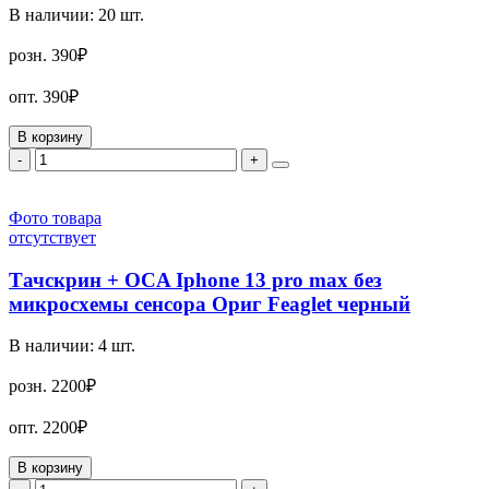
В наличии:
20
шт.
розн.
390₽
опт.
390₽
В корзину
-
+
Фото товара
отсутствует
Тачскрин + OCA Iphone 13 pro max без
микросхемы сенсора Ориг Feaglet черный
В наличии:
4
шт.
розн.
2200₽
опт.
2200₽
В корзину