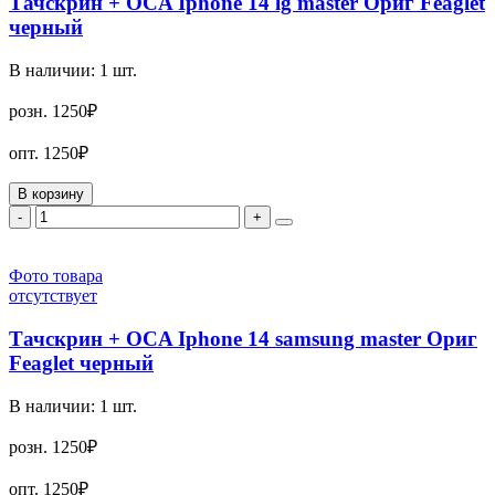
Тачскрин + OCA Iphone 14 lg master Ориг Feaglet
черный
В наличии:
1
шт.
розн.
1250₽
опт.
1250₽
В корзину
-
+
Фото товара
отсутствует
Тачскрин + OCA Iphone 14 samsung master Ориг
Feaglet черный
В наличии:
1
шт.
розн.
1250₽
опт.
1250₽