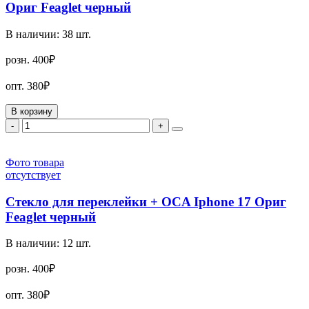
Ориг Feaglet черный
В наличии:
38
шт.
розн.
400₽
опт.
380₽
В корзину
-
+
Фото товара
отсутствует
Стекло для переклейки + OCA Iphone 17 Ориг
Feaglet черный
В наличии:
12
шт.
розн.
400₽
опт.
380₽