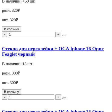
В наличии:
>50
шт.
розн.
320₽
опт.
320₽
В корзину
-
+
Стекло для переклейки + OCA Iphone 16 Ориг
Feaglet черный
В наличии:
18
шт.
розн.
300₽
опт.
300₽
В корзину
-
+
Стекло для переклейки + OCA Iphone 15 Ориг