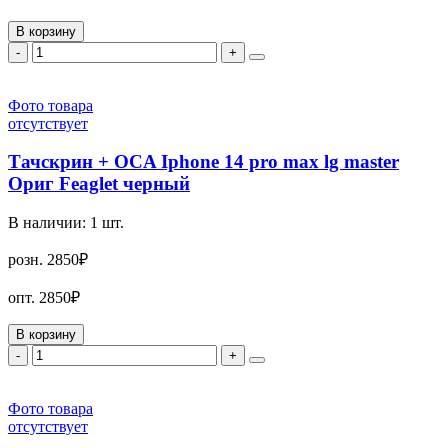
В корзину
-
+
Фото товара
отсутствует
Тачскрин + OCA Iphone 14 pro max lg master
Ориг Feaglet черный
В наличии:
1
шт.
розн.
2850₽
опт.
2850₽
В корзину
-
+
Фото товара
отсутствует