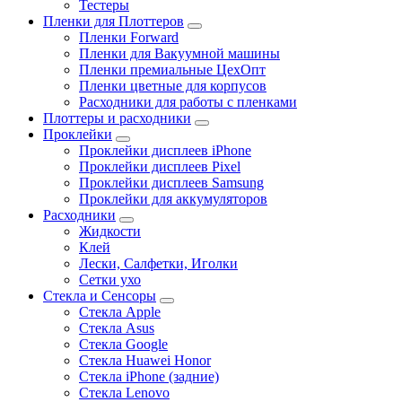
Тестеры
Пленки для Плоттеров
Пленки Forward
Пленки для Вакуумной машины
Пленки премиальные ЦехОпт
Пленки цветные для корпусов
Расходники для работы с пленками
Плоттеры и расходники
Проклейки
Проклейки дисплеев iPhone
Проклейки дисплеев Pixel
Проклейки дисплеев Samsung
Проклейки для аккумуляторов
Расходники
Жидкости
Клей
Лески, Салфетки, Иголки
Сетки ухо
Стекла и Сенсоры
Стекла Apple
Стекла Asus
Стекла Google
Стекла Huawei Honor
Стекла iPhone (задние)
Стекла Lenovo