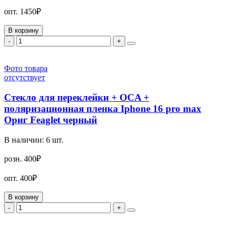
опт.
1450₽
В корзину
-
+
Фото товара
отсутствует
Стекло для переклейки + OCA +
поляризационная пленка Iphone 16 pro max
Ориг Feaglet черный
В наличии:
6
шт.
розн.
400₽
опт.
400₽
В корзину
-
+