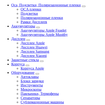
Oca, Подсветки, Поляризационные пленки
OCA пленки
Подсветки
Поляризационные пленки
Рамки Дисплеев
Аккумуляторы
Аккумуляторы Apple Feaglet
Аккумуляторы Apple Musttby
Дисплеи
Дисплеи Apple
Дисплеи Huawei
Дисплеи Samsung
Дисплеи Xiaomi
Защитные стекла
Корпуса
Корпуса Apple
Оборудование
Автоклавы
Блоки зарядки
Инструменты
Микроскопы
Паяльники, Термофены
Сепараторы
Сублимационные машины