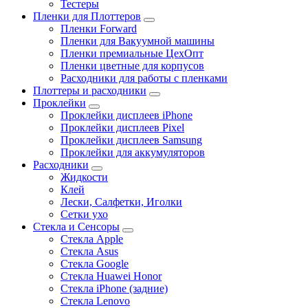
Тестеры
Пленки для Плоттеров
Пленки Forward
Пленки для Вакуумной машины
Пленки премиальные ЦехОпт
Пленки цветные для корпусов
Расходники для работы с пленками
Плоттеры и расходники
Проклейки
Проклейки дисплеев iPhone
Проклейки дисплеев Pixel
Проклейки дисплеев Samsung
Проклейки для аккумуляторов
Расходники
Жидкости
Клей
Лески, Салфетки, Иголки
Сетки ухо
Стекла и Сенсоры
Стекла Apple
Стекла Asus
Стекла Google
Стекла Huawei Honor
Стекла iPhone (задние)
Стекла Lenovo