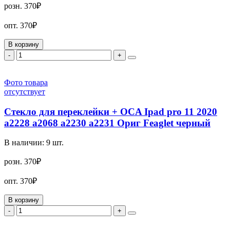
розн.
370₽
опт.
370₽
В корзину
-
+
Фото товара
отсутствует
Стекло для переклейки + OCA Ipad pro 11 2020
a2228 a2068 a2230 a2231 Ориг Feaglet черный
В наличии:
9
шт.
розн.
370₽
опт.
370₽
В корзину
-
+