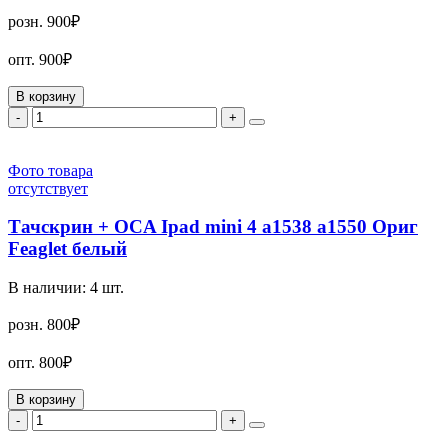
розн.
900₽
опт.
900₽
В корзину
-
+
Фото товара
отсутствует
Тачскрин + OCA Ipad mini 4 a1538 a1550 Ориг
Feaglet белый
В наличии:
4
шт.
розн.
800₽
опт.
800₽
В корзину
-
+