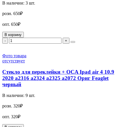
В наличии:
3
шт.
розн.
650₽
опт.
650₽
В корзину
-
+
Фото товара
отсутствует
Стекло для переклейки + OCA Ipad air 4 10.9
2020 a2316 a2324 a2325 a2072 Ориг Feaglet
черный
В наличии:
9
шт.
розн.
320₽
опт.
320₽