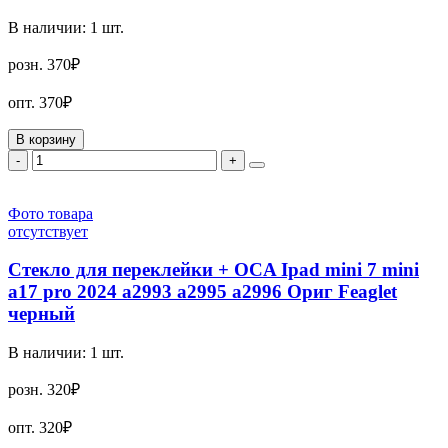
В наличии:
1
шт.
розн.
370₽
опт.
370₽
В корзину
-
+
Фото товара
отсутствует
Стекло для переклейки + OCA Ipad mini 7 mini
a17 pro 2024 a2993 a2995 a2996 Ориг Feaglet
черный
В наличии:
1
шт.
розн.
320₽
опт.
320₽