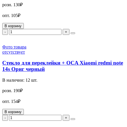
розн.
130₽
опт.
105₽
В корзину
-
+
Фото товара
отсутствует
Стекло для переклейки + OCA Xiaomi redmi note
14s Ориг черный
В наличии:
12
шт.
розн.
190₽
опт.
154₽
В корзину
-
+