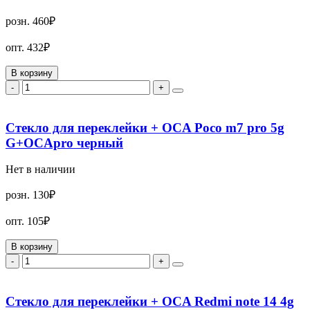
розн.
460₽
опт.
432₽
В корзину
-
+
Стекло для переклейки + OCA Poco m7 pro 5g
G+OCApro черный
Нет в наличии
розн.
130₽
опт.
105₽
В корзину
-
+
Стекло для переклейки + OCA Redmi note 14 4g