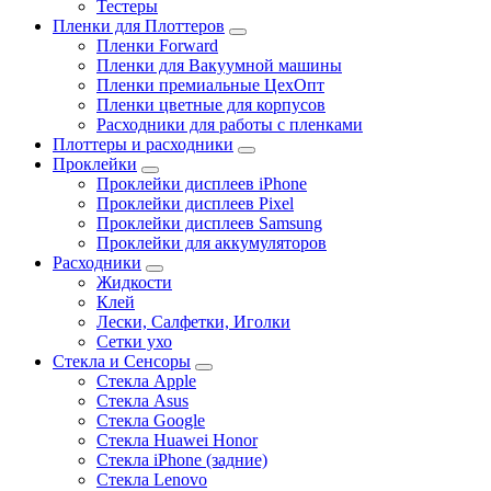
Тестеры
Пленки для Плоттеров
Пленки Forward
Пленки для Вакуумной машины
Пленки премиальные ЦехОпт
Пленки цветные для корпусов
Расходники для работы с пленками
Плоттеры и расходники
Проклейки
Проклейки дисплеев iPhone
Проклейки дисплеев Pixel
Проклейки дисплеев Samsung
Проклейки для аккумуляторов
Расходники
Жидкости
Клей
Лески, Салфетки, Иголки
Сетки ухо
Стекла и Сенсоры
Стекла Apple
Стекла Asus
Стекла Google
Стекла Huawei Honor
Стекла iPhone (задние)
Стекла Lenovo