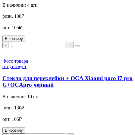
В наличии:
4
шт.
розн.
130₽
опт.
105₽
В корзину
-
+
Фото товара
отсутствует
Стекло для переклейки + OCA Xiaomi poco f7 pro
G+OCApro черный
В наличии:
10
шт.
розн.
130₽
опт.
105₽
В корзину