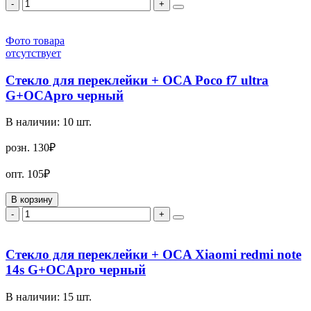
-
+
Фото товара
отсутствует
Стекло для переклейки + OCA Poco f7 ultra
G+OCApro черный
В наличии:
10
шт.
розн.
130₽
опт.
105₽
В корзину
-
+
Стекло для переклейки + OCA Xiaomi redmi note
14s G+OCApro черный
В наличии:
15
шт.