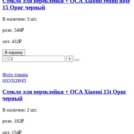
Стекло для переклейки + OCA Xiaomi redmi note
15 Ориг черный
В наличии:
3
шт.
розн.
540₽
опт.
432₽
В корзину
-
+
Фото товара
отсутствует
Стекло для переклейки + OCA Xiaomi 15t Ориг
черный
В наличии:
2
шт.
розн.
182₽
опт.
154₽