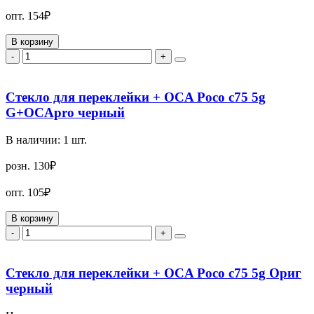
опт.
154₽
В корзину
-
+
Стекло для переклейки + OCA Poco c75 5g
G+OCApro черный
В наличии:
1
шт.
розн.
130₽
опт.
105₽
В корзину
-
+
Стекло для переклейки + OCA Poco c75 5g Ориг
черный