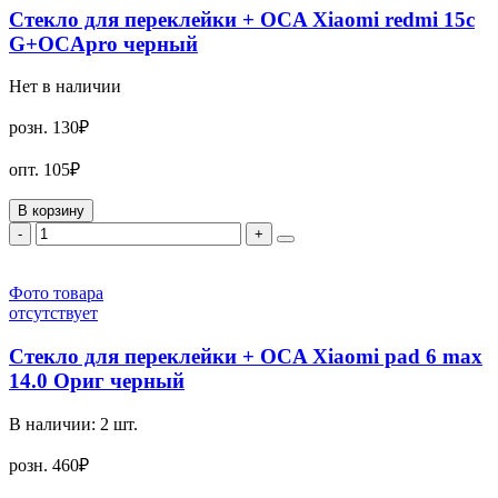
Стекло для переклейки + OCA Xiaomi redmi 15c
G+OCApro черный
Нет в наличии
розн.
130₽
опт.
105₽
В корзину
-
+
Фото товара
отсутствует
Стекло для переклейки + OCA Xiaomi pad 6 max
14.0 Ориг черный
В наличии:
2
шт.
розн.
460₽