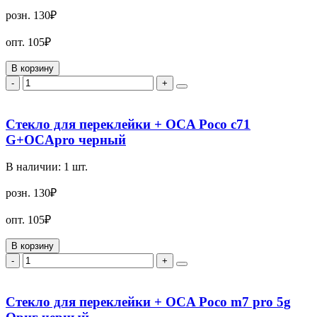
розн.
130₽
опт.
105₽
В корзину
-
+
Стекло для переклейки + OCA Poco c71
G+OCApro черный
В наличии:
1
шт.
розн.
130₽
опт.
105₽
В корзину
-
+
Стекло для переклейки + OCA Poco m7 pro 5g