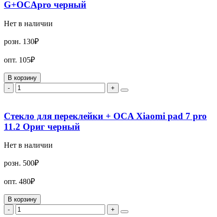
G+OCApro черный
Нет в наличии
розн.
130₽
опт.
105₽
В корзину
-
+
Стекло для переклейки + OCA Xiaomi pad 7 pro
11.2 Ориг черный
Нет в наличии
розн.
500₽
опт.
480₽
В корзину
-
+