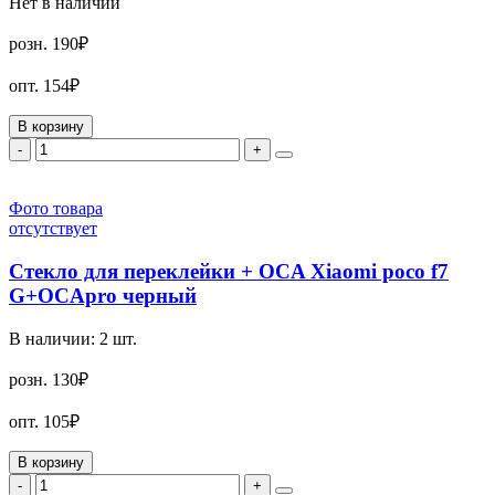
Нет в наличии
розн.
190₽
опт.
154₽
В корзину
-
+
Фото товара
отсутствует
Стекло для переклейки + OCA Xiaomi poco f7
G+OCApro черный
В наличии:
2
шт.
розн.
130₽
опт.
105₽
В корзину
-
+