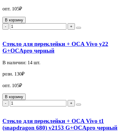
опт.
105₽
В корзину
-
+
Стекло для переклейки + OCA Vivo y22
G+OCApro черный
В наличии:
14
шт.
розн.
130₽
опт.
105₽
В корзину
-
+
Стекло для переклейки + OCA Vivo t1
(snapdragon 680) v2153 G+OCApro черный