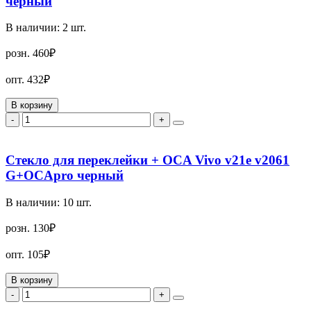
черный
В наличии:
2
шт.
розн.
460₽
опт.
432₽
В корзину
-
+
Стекло для переклейки + OCA Vivo v21e v2061
G+OCApro черный
В наличии:
10
шт.
розн.
130₽
опт.
105₽
В корзину
-
+