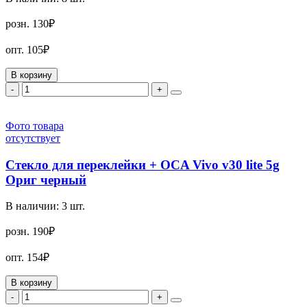
розн.
130₽
опт.
105₽
В корзину
-
+
Фото товара
отсутствует
Стекло для переклейки + OCA Vivo v30 lite 5g
Ориг черный
В наличии:
3
шт.
розн.
190₽
опт.
154₽
В корзину
-
+