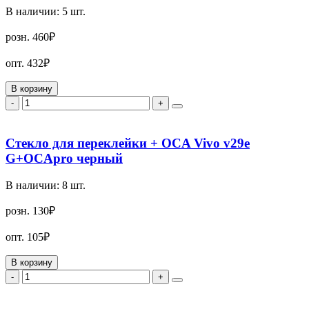
В наличии:
5
шт.
розн.
460₽
опт.
432₽
В корзину
-
+
Стекло для переклейки + OCA Vivo v29e
G+OCApro черный
В наличии:
8
шт.
розн.
130₽
опт.
105₽
В корзину
-
+