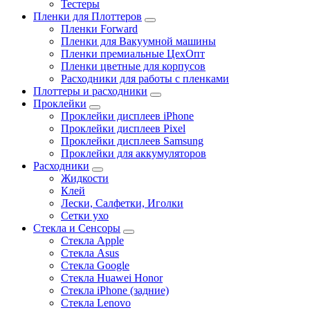
Тестеры
Пленки для Плоттеров
Пленки Forward
Пленки для Вакуумной машины
Пленки премиальные ЦехОпт
Пленки цветные для корпусов
Расходники для работы с пленками
Плоттеры и расходники
Проклейки
Проклейки дисплеев iPhone
Проклейки дисплеев Pixel
Проклейки дисплеев Samsung
Проклейки для аккумуляторов
Расходники
Жидкости
Клей
Лески, Салфетки, Иголки
Сетки ухо
Стекла и Сенсоры
Стекла Apple
Стекла Asus
Стекла Google
Стекла Huawei Honor
Стекла iPhone (задние)
Стекла Lenovo