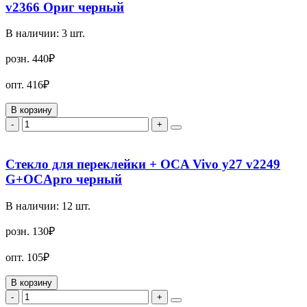
v2366 Ориг черный
В наличии:
3
шт.
розн.
440₽
опт.
416₽
В корзину
-
+
Стекло для переклейки + OCA Vivo y27 v2249
G+OCApro черный
В наличии:
12
шт.
розн.
130₽
опт.
105₽
В корзину
-
+