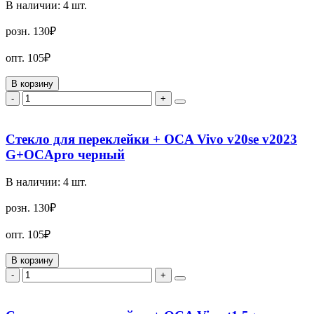
В наличии:
4
шт.
розн.
130₽
опт.
105₽
В корзину
-
+
Стекло для переклейки + OCA Vivo v20se v2023
G+OCApro черный
В наличии:
4
шт.
розн.
130₽
опт.
105₽
В корзину
-
+