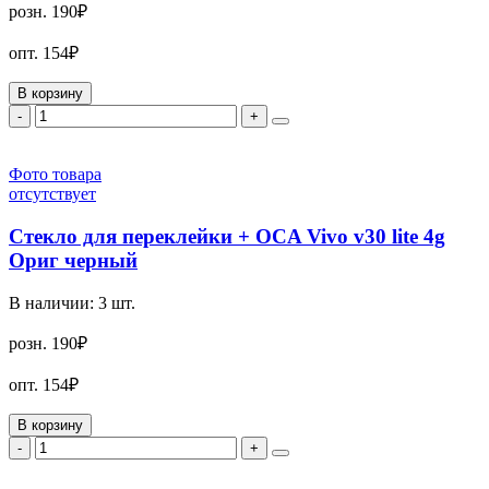
розн.
190₽
опт.
154₽
В корзину
-
+
Фото товара
отсутствует
Стекло для переклейки + OCA Vivo v30 lite 4g
Ориг черный
В наличии:
3
шт.
розн.
190₽
опт.
154₽
В корзину
-
+