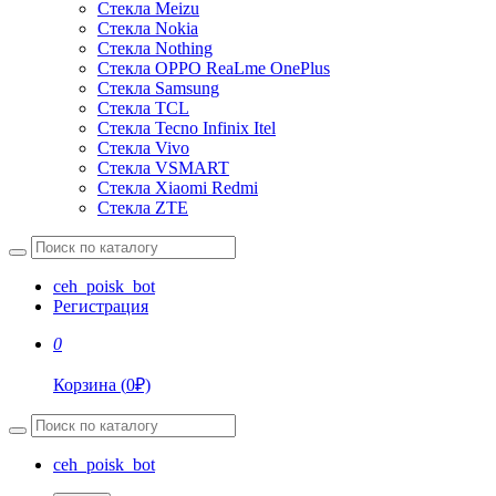
Стекла Meizu
Стекла Nokia
Стекла Nothing
Стекла OPPO ReaLme OnePlus
Стекла Samsung
Стекла TCL
Стекла Tecno Infinix Itel
Стекла Vivo
Стекла VSMART
Стекла Xiaomi Redmi
Стекла ZTE
ceh_poisk_bot
Регистрация
0
Корзина
(
0
₽)
ceh_poisk_bot