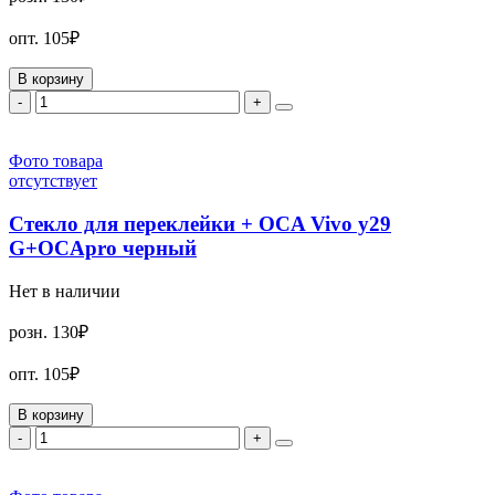
опт.
105₽
В корзину
-
+
Фото товара
отсутствует
Стекло для переклейки + OCA Vivo y29
G+OCApro черный
Нет в наличии
розн.
130₽
опт.
105₽
В корзину
-
+