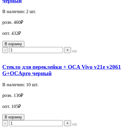
черный
В наличии:
2
шт.
розн.
460₽
опт.
432₽
В корзину
-
+
Стекло для переклейки + OCA Vivo v21e v2061
G+OCApro черный
В наличии:
10
шт.
розн.
130₽
опт.
105₽
В корзину
-
+