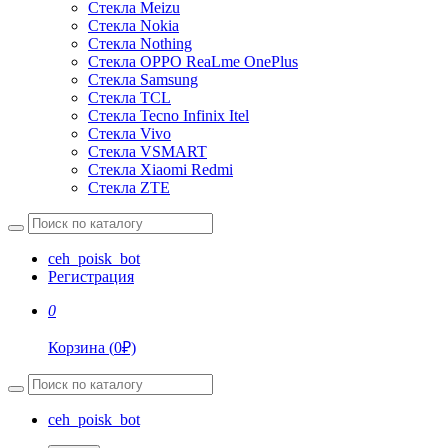
Стекла Meizu
Стекла Nokia
Стекла Nothing
Стекла OPPO ReaLme OnePlus
Стекла Samsung
Стекла TCL
Стекла Tecno Infinix Itel
Стекла Vivo
Стекла VSMART
Стекла Xiaomi Redmi
Стекла ZTE
ceh_poisk_bot
Регистрация
0
Корзина
(
0
₽)
ceh_poisk_bot