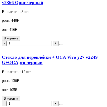
v2366 Ориг черный
В наличии:
3
шт.
розн.
440₽
опт.
416₽
В корзину
-
+
Стекло для переклейки + OCA Vivo y27 v2249
G+OCApro черный
В наличии:
12
шт.
розн.
130₽
опт.
105₽
В корзину
-
+