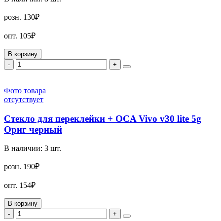
розн.
130₽
опт.
105₽
В корзину
-
+
Фото товара
отсутствует
Стекло для переклейки + OCA Vivo v30 lite 5g
Ориг черный
В наличии:
3
шт.
розн.
190₽
опт.
154₽
В корзину
-
+