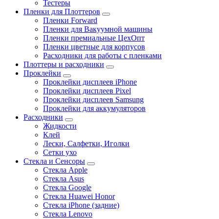
Тестеры
Пленки для Плоттеров
Пленки Forward
Пленки для Вакуумной машины
Пленки премиальные ЦехОпт
Пленки цветные для корпусов
Расходники для работы с пленками
Плоттеры и расходники
Проклейки
Проклейки дисплеев iPhone
Проклейки дисплеев Pixel
Проклейки дисплеев Samsung
Проклейки для аккумуляторов
Расходники
Жидкости
Клей
Лески, Салфетки, Иголки
Сетки ухо
Стекла и Сенсоры
Стекла Apple
Стекла Asus
Стекла Google
Стекла Huawei Honor
Стекла iPhone (задние)
Стекла Lenovo