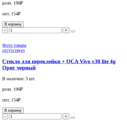
розн.
190₽
опт.
154₽
В корзину
-
+
Фото товара
отсутствует
Стекло для переклейки + OCA Vivo v30 lite 4g
Ориг черный
В наличии:
3
шт.
розн.
190₽
опт.
154₽
В корзину
-
+