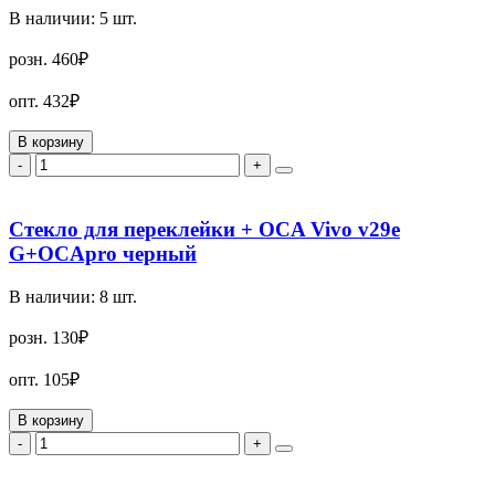
В наличии:
5
шт.
розн.
460₽
опт.
432₽
В корзину
-
+
Стекло для переклейки + OCA Vivo v29e
G+OCApro черный
В наличии:
8
шт.
розн.
130₽
опт.
105₽
В корзину
-
+