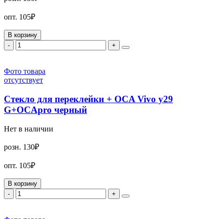
опт.
105₽
В корзину
-
+
Фото товара
отсутствует
Стекло для переклейки + OCA Vivo y29
G+OCApro черный
Нет в наличии
розн.
130₽
опт.
105₽
В корзину
-
+