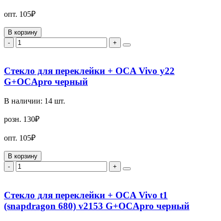
опт.
105₽
В корзину
-
+
Стекло для переклейки + OCA Vivo y22
G+OCApro черный
В наличии:
14
шт.
розн.
130₽
опт.
105₽
В корзину
-
+
Стекло для переклейки + OCA Vivo t1
(snapdragon 680) v2153 G+OCApro черный