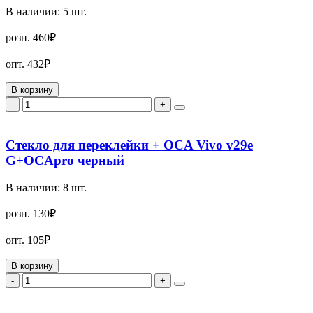
В наличии:
5
шт.
розн.
460₽
опт.
432₽
В корзину
-
+
Стекло для переклейки + OCA Vivo v29e
G+OCApro черный
В наличии:
8
шт.
розн.
130₽
опт.
105₽
В корзину
-
+