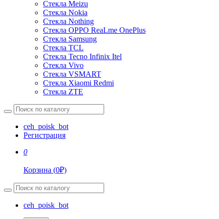
Стекла Meizu
Стекла Nokia
Стекла Nothing
Стекла OPPO ReaLme OnePlus
Стекла Samsung
Стекла TCL
Стекла Tecno Infinix Itel
Стекла Vivo
Стекла VSMART
Стекла Xiaomi Redmi
Стекла ZTE
ceh_poisk_bot
Регистрация
0
Корзина
(
0
₽)
ceh_poisk_bot