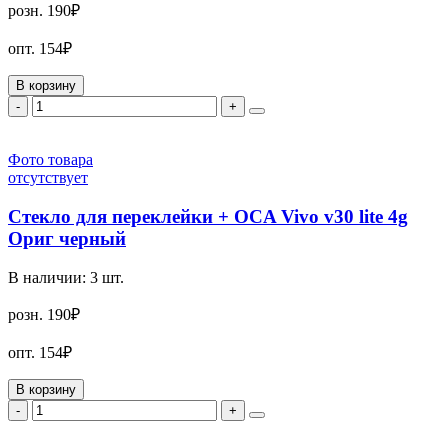
розн.
190₽
опт.
154₽
В корзину
-
+
Фото товара
отсутствует
Стекло для переклейки + OCA Vivo v30 lite 4g
Ориг черный
В наличии:
3
шт.
розн.
190₽
опт.
154₽
В корзину
-
+