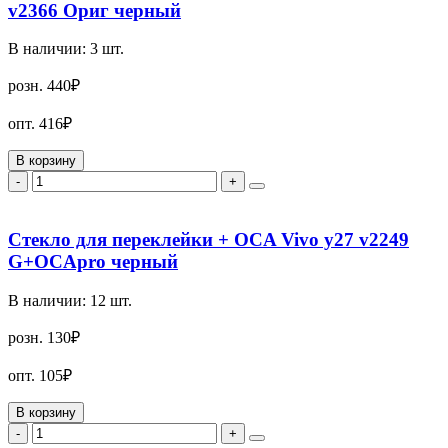
v2366 Ориг черный
В наличии:
3
шт.
розн.
440₽
опт.
416₽
В корзину
-
+
Стекло для переклейки + OCA Vivo y27 v2249
G+OCApro черный
В наличии:
12
шт.
розн.
130₽
опт.
105₽
В корзину
-
+