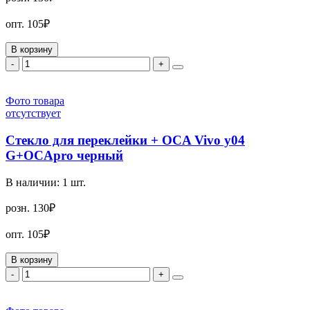
опт.
105₽
В корзину
-
+
Фото товара
отсутствует
Стекло для переклейки + OCA Vivo y04
G+OCApro черный
В наличии:
1
шт.
розн.
130₽
опт.
105₽
В корзину
-
+