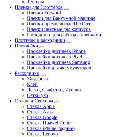
Тестеры
Пленки для Плоттеров
Пленки Forward
Пленки для Вакуумной машины
Пленки премиальные ЦехОпт
Пленки цветные для корпусов
Расходники для работы с пленками
Плоттеры и расходники
Проклейки
Проклейки дисплеев iPhone
Проклейки дисплеев Pixel
Проклейки дисплеев Samsung
Проклейки для аккумуляторов
Расходники
Жидкости
Клей
Лески, Салфетки, Иголки
Сетки ухо
Стекла и Сенсоры
Стекла Apple
Стекла Asus
Стекла Google
Стекла Huawei Honor
Стекла iPhone (задние)
Стекла Lenovo