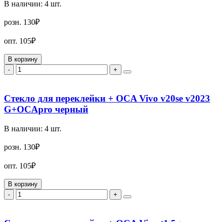
В наличии:
4
шт.
розн.
130₽
опт.
105₽
В корзину
-
+
Стекло для переклейки + OCA Vivo v20se v2023
G+OCApro черный
В наличии:
4
шт.
розн.
130₽
опт.
105₽
В корзину
-
+