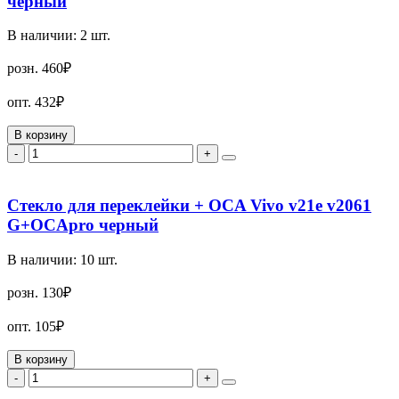
черный
В наличии:
2
шт.
розн.
460₽
опт.
432₽
В корзину
-
+
Стекло для переклейки + OCA Vivo v21e v2061
G+OCApro черный
В наличии:
10
шт.
розн.
130₽
опт.
105₽
В корзину
-
+