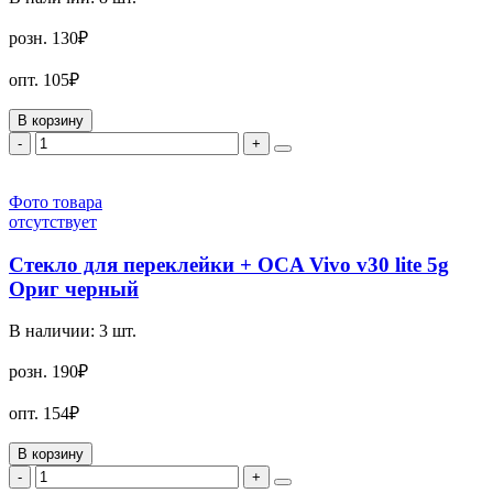
розн.
130₽
опт.
105₽
В корзину
-
+
Фото товара
отсутствует
Стекло для переклейки + OCA Vivo v30 lite 5g
Ориг черный
В наличии:
3
шт.
розн.
190₽
опт.
154₽
В корзину
-
+