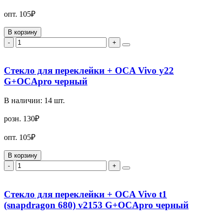
опт.
105₽
В корзину
-
+
Стекло для переклейки + OCA Vivo y22
G+OCApro черный
В наличии:
14
шт.
розн.
130₽
опт.
105₽
В корзину
-
+
Стекло для переклейки + OCA Vivo t1
(snapdragon 680) v2153 G+OCApro черный