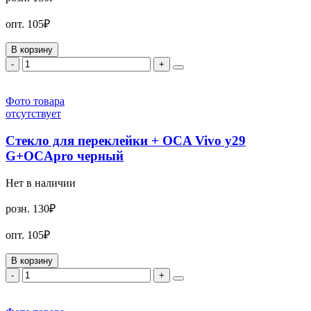
опт.
105₽
В корзину
-
+
Фото товара
отсутствует
Стекло для переклейки + OCA Vivo y29
G+OCApro черный
Нет в наличии
розн.
130₽
опт.
105₽
В корзину
-
+