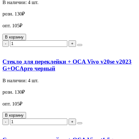
В наличии:
4
шт.
розн.
130₽
опт.
105₽
В корзину
-
+
Стекло для переклейки + OCA Vivo v20se v2023
G+OCApro черный
В наличии:
4
шт.
розн.
130₽
опт.
105₽
В корзину
-
+