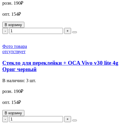
розн.
190₽
опт.
154₽
В корзину
-
+
Фото товара
отсутствует
Стекло для переклейки + OCA Vivo v30 lite 4g
Ориг черный
В наличии:
3
шт.
розн.
190₽
опт.
154₽
В корзину
-
+