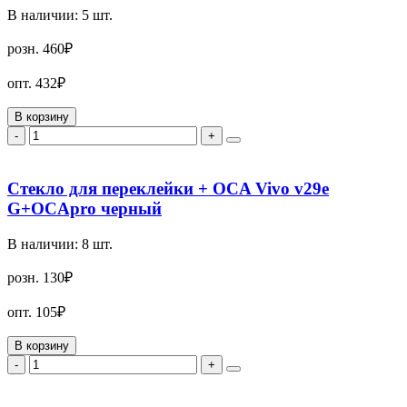
В наличии:
5
шт.
розн.
460₽
опт.
432₽
В корзину
-
+
Стекло для переклейки + OCA Vivo v29e
G+OCApro черный
В наличии:
8
шт.
розн.
130₽
опт.
105₽
В корзину
-
+