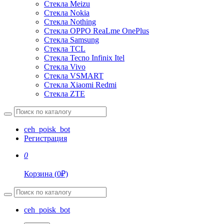
Стекла Meizu
Стекла Nokia
Стекла Nothing
Стекла OPPO ReaLme OnePlus
Стекла Samsung
Стекла TCL
Стекла Tecno Infinix Itel
Стекла Vivo
Стекла VSMART
Стекла Xiaomi Redmi
Стекла ZTE
ceh_poisk_bot
Регистрация
0
Корзина
(
0
₽)
ceh_poisk_bot