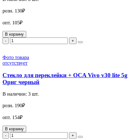
розн.
130₽
опт.
105₽
В корзину
-
+
Фото товара
отсутствует
Стекло для переклейки + OCA Vivo v30 lite 5g
Ориг черный
В наличии:
3
шт.
розн.
190₽
опт.
154₽
В корзину
-
+