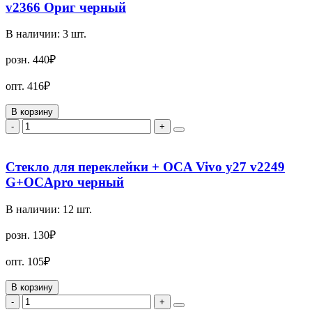
v2366 Ориг черный
В наличии:
3
шт.
розн.
440₽
опт.
416₽
В корзину
-
+
Стекло для переклейки + OCA Vivo y27 v2249
G+OCApro черный
В наличии:
12
шт.
розн.
130₽
опт.
105₽
В корзину
-
+