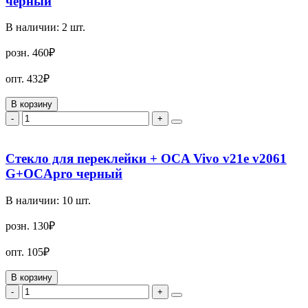
черный
В наличии:
2
шт.
розн.
460₽
опт.
432₽
В корзину
-
+
Стекло для переклейки + OCA Vivo v21e v2061
G+OCApro черный
В наличии:
10
шт.
розн.
130₽
опт.
105₽
В корзину
-
+