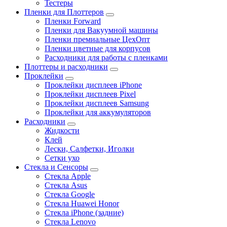
Тестеры
Пленки для Плоттеров
Пленки Forward
Пленки для Вакуумной машины
Пленки премиальные ЦехОпт
Пленки цветные для корпусов
Расходники для работы с пленками
Плоттеры и расходники
Проклейки
Проклейки дисплеев iPhone
Проклейки дисплеев Pixel
Проклейки дисплеев Samsung
Проклейки для аккумуляторов
Расходники
Жидкости
Клей
Лески, Салфетки, Иголки
Сетки ухо
Стекла и Сенсоры
Стекла Apple
Стекла Asus
Стекла Google
Стекла Huawei Honor
Стекла iPhone (задние)
Стекла Lenovo