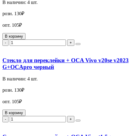
В наличии:
4
шт.
розн.
130₽
опт.
105₽
В корзину
-
+
Стекло для переклейки + OCA Vivo v20se v2023
G+OCApro черный
В наличии:
4
шт.
розн.
130₽
опт.
105₽
В корзину
-
+