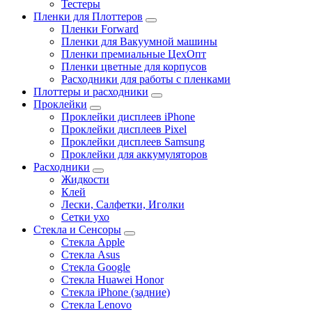
Тестеры
Пленки для Плоттеров
Пленки Forward
Пленки для Вакуумной машины
Пленки премиальные ЦехОпт
Пленки цветные для корпусов
Расходники для работы с пленками
Плоттеры и расходники
Проклейки
Проклейки дисплеев iPhone
Проклейки дисплеев Pixel
Проклейки дисплеев Samsung
Проклейки для аккумуляторов
Расходники
Жидкости
Клей
Лески, Салфетки, Иголки
Сетки ухо
Стекла и Сенсоры
Стекла Apple
Стекла Asus
Стекла Google
Стекла Huawei Honor
Стекла iPhone (задние)
Стекла Lenovo