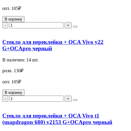
опт.
105₽
В корзину
-
+
Стекло для переклейки + OCA Vivo y22
G+OCApro черный
В наличии:
14
шт.
розн.
130₽
опт.
105₽
В корзину
-
+
Стекло для переклейки + OCA Vivo t1
(snapdragon 680) v2153 G+OCApro черный