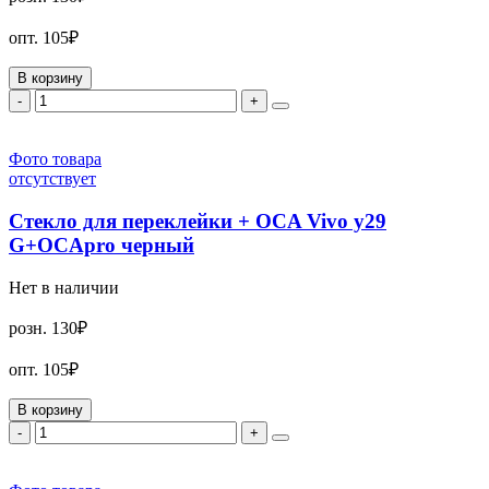
опт.
105₽
В корзину
-
+
Фото товара
отсутствует
Стекло для переклейки + OCA Vivo y29
G+OCApro черный
Нет в наличии
розн.
130₽
опт.
105₽
В корзину
-
+