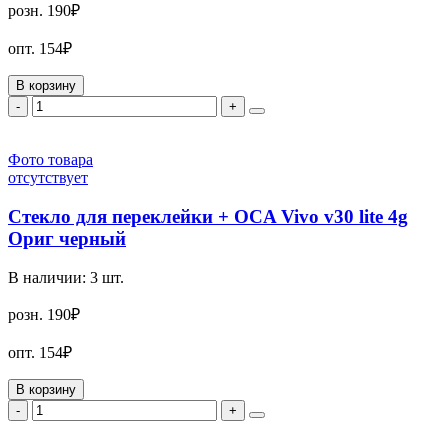
розн.
190₽
опт.
154₽
В корзину
-
+
Фото товара
отсутствует
Стекло для переклейки + OCA Vivo v30 lite 4g
Ориг черный
В наличии:
3
шт.
розн.
190₽
опт.
154₽
В корзину
-
+