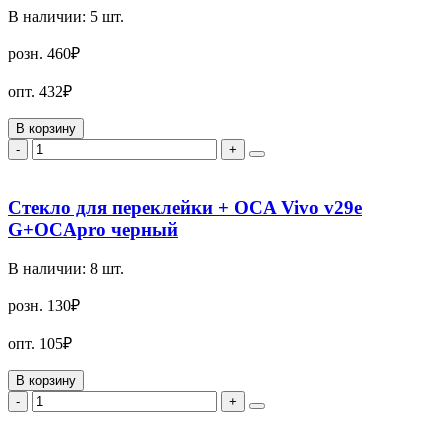
В наличии:
5
шт.
розн.
460₽
опт.
432₽
В корзину
-
+
Стекло для переклейки + OCA Vivo v29e
G+OCApro черный
В наличии:
8
шт.
розн.
130₽
опт.
105₽
В корзину
-
+