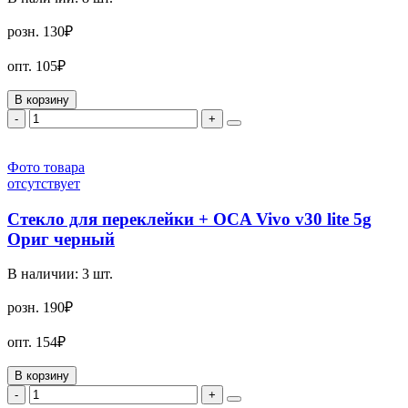
розн.
130₽
опт.
105₽
В корзину
-
+
Фото товара
отсутствует
Стекло для переклейки + OCA Vivo v30 lite 5g
Ориг черный
В наличии:
3
шт.
розн.
190₽
опт.
154₽
В корзину
-
+