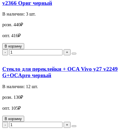
v2366 Ориг черный
В наличии:
3
шт.
розн.
440₽
опт.
416₽
В корзину
-
+
Стекло для переклейки + OCA Vivo y27 v2249
G+OCApro черный
В наличии:
12
шт.
розн.
130₽
опт.
105₽
В корзину
-
+