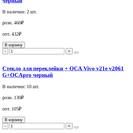
черный
В наличии:
2
шт.
розн.
460₽
опт.
432₽
В корзину
-
+
Стекло для переклейки + OCA Vivo v21e v2061
G+OCApro черный
В наличии:
10
шт.
розн.
130₽
опт.
105₽
В корзину
-
+