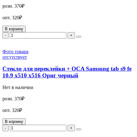
розн.
370₽
опт.
320₽
В корзину
-
+
Фото товара
отсутствует
Стекло для переклейки + OCA Samsung tab s9 fe
10.9 x510 x516 Ориг черный
Нет в наличии
розн.
370₽
опт.
320₽
В корзину
-
+