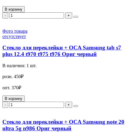
В корзину
-
+
Фото товара
отсутствует
Стекло для переклейки + OCA Samsung tab s7
plus 12.4 t970 t975 t976 Ориг черный
В наличии:
1
шт.
розн.
450₽
опт.
370₽
В корзину
-
+
Стекло для переклейки + OCA Samsung note 20
ultra 5g n986 Ориг черный