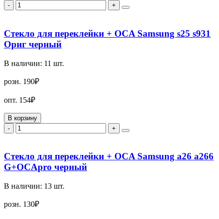
-
+
Стекло для переклейки + OCA Samsung s25 s931
Ориг черный
В наличии:
11
шт.
розн.
190₽
опт.
154₽
В корзину
-
+
Стекло для переклейки + OCA Samsung a26 a266
G+OCApro черный
В наличии:
13
шт.
розн.
130₽