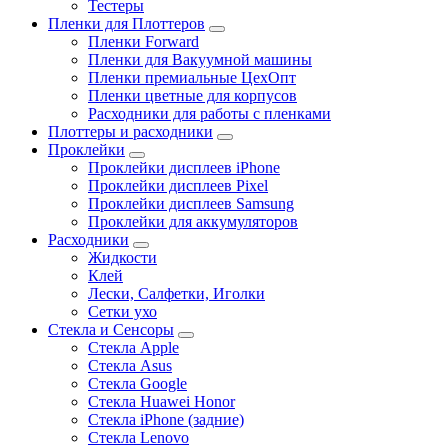
Тестеры
Пленки для Плоттеров
Пленки Forward
Пленки для Вакуумной машины
Пленки премиальные ЦехОпт
Пленки цветные для корпусов
Расходники для работы с пленками
Плоттеры и расходники
Проклейки
Проклейки дисплеев iPhone
Проклейки дисплеев Pixel
Проклейки дисплеев Samsung
Проклейки для аккумуляторов
Расходники
Жидкости
Клей
Лески, Салфетки, Иголки
Сетки ухо
Стекла и Сенсоры
Стекла Apple
Стекла Asus
Стекла Google
Стекла Huawei Honor
Стекла iPhone (задние)
Стекла Lenovo