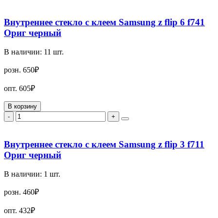
Внутреннее стекло с клеем Samsung z flip 6 f741
Ориг черный
В наличии:
11
шт.
розн.
650₽
опт.
605₽
В корзину
-
+
Внутреннее стекло с клеем Samsung z flip 3 f711
Ориг черный
В наличии:
1
шт.
розн.
460₽
опт.
432₽