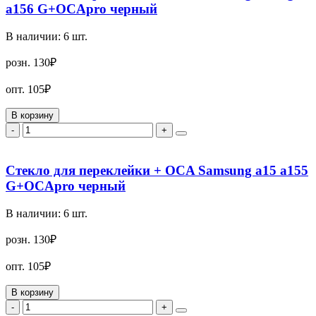
a156 G+OCApro черный
В наличии:
6
шт.
розн.
130₽
опт.
105₽
В корзину
-
+
Стекло для переклейки + OCA Samsung a15 a155
G+OCApro черный
В наличии:
6
шт.
розн.
130₽
опт.
105₽
В корзину
-
+