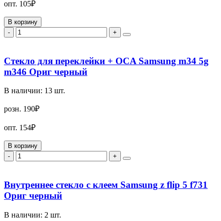
опт.
105₽
В корзину
-
+
Стекло для переклейки + OCA Samsung m34 5g
m346 Ориг черный
В наличии:
13
шт.
розн.
190₽
опт.
154₽
В корзину
-
+
Внутреннее стекло с клеем Samsung z flip 5 f731
Ориг черный
В наличии:
2
шт.