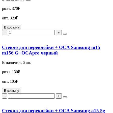
розн.
370₽
опт.
320₽
В корзину
-
+
Стекло для переклейки + OCA Samsung m15
m156 G+OCApro черный
В наличии:
6
шт.
розн.
130₽
опт.
105₽
В корзину
-
+
Стекло для переклейки + OCA Samsung a15 5g