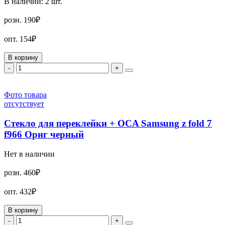
В наличии:
2
шт.
розн.
190₽
опт.
154₽
В корзину
-
+
Фото товара
отсутствует
Стекло для переклейки + OCA Samsung z fold 7
f966 Ориг черный
Нет в наличии
розн.
460₽
опт.
432₽
В корзину
-
+