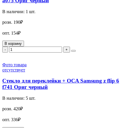
a075 Ориг черный
В наличии:
1
шт.
розн.
190₽
опт.
154₽
В корзину
-
+
Фото товара
отсутствует
Стекло для переклейки + OCA Samsung z flip 6
f741 Ориг черный
В наличии:
5
шт.
розн.
420₽
опт.
336₽