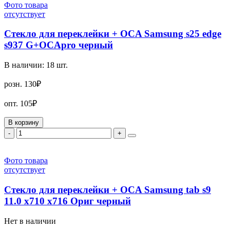
Фото товара
отсутствует
Стекло для переклейки + OCA Samsung s25 edge
s937 G+OCApro черный
В наличии:
18
шт.
розн.
130₽
опт.
105₽
В корзину
-
+
Фото товара
отсутствует
Стекло для переклейки + OCA Samsung tab s9
11.0 x710 x716 Ориг черный
Нет в наличии