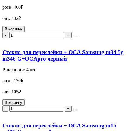
розн.
460₽
опт.
432₽
В корзину
-
+
Стекло для переклейки + OCA Samsung m34 5g
m346 G+OCApro черный
В наличии:
4
шт.
розн.
130₽
опт.
105₽
В корзину
-
+
Стекло для переклейки + OCA Samsung m15