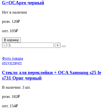
G+OCApro черный
Нет в наличии
розн.
120₽
опт.
105₽
В корзину
-
+
Фото товара
отсутствует
Стекло для переклейки + OCA Samsung s25 fe
s731 Ориг черный
В наличии:
3
шт.
розн.
182₽
опт.
154₽