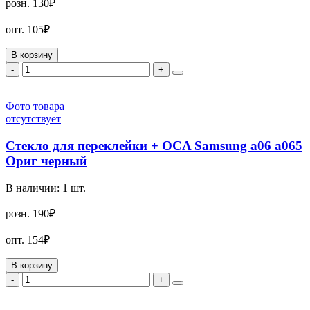
розн.
130₽
опт.
105₽
В корзину
-
+
Фото товара
отсутствует
Стекло для переклейки + OCA Samsung a06 a065
Ориг черный
В наличии:
1
шт.
розн.
190₽
опт.
154₽
В корзину
-
+