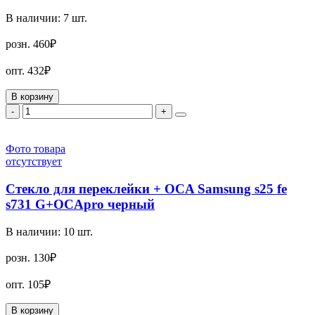
В наличии:
7
шт.
розн.
460₽
опт.
432₽
В корзину
-
+
Фото товара
отсутствует
Стекло для переклейки + OCA Samsung s25 fe
s731 G+OCApro черный
В наличии:
10
шт.
розн.
130₽
опт.
105₽
В корзину