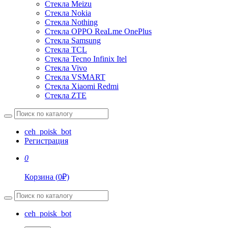
Стекла Meizu
Стекла Nokia
Стекла Nothing
Стекла OPPO ReaLme OnePlus
Стекла Samsung
Стекла TCL
Стекла Tecno Infinix Itel
Стекла Vivo
Стекла VSMART
Стекла Xiaomi Redmi
Стекла ZTE
ceh_poisk_bot
Регистрация
0
Корзина
(
0
₽)
ceh_poisk_bot