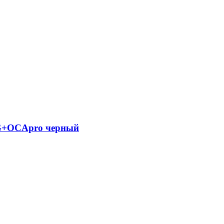
 G+OCApro черный