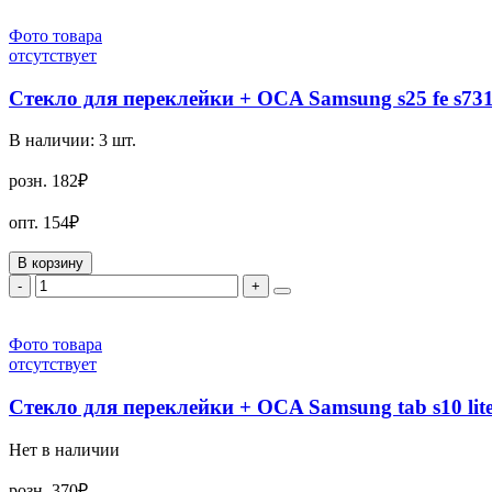
Фото товара
отсутствует
Стекло для переклейки + OCA Samsung s25 fe s7
В наличии:
3
шт.
розн.
182₽
опт.
154₽
В корзину
-
+
Фото товара
отсутствует
Стекло для переклейки + OCA Samsung tab s10 lit
Нет в наличии
розн.
370₽