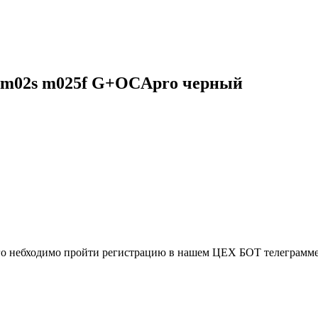
g m02s m025f G+OCApro черный
ого небходимо пройти регистрацию в нашем ЦЕХ БОТ телеграмме