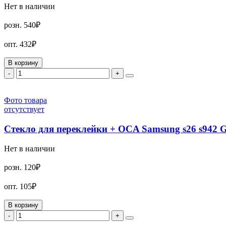
Нет в наличии
розн.
540₽
опт.
432₽
В корзину
-
+
Фото товара
отсутствует
Стекло для переклейки + OCA Samsung s26 s942
Нет в наличии
розн.
120₽
опт.
105₽
В корзину
-
+