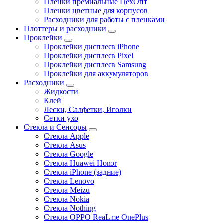
Пленки премиальные ЦехОпт
Пленки цветные для корпусов
Расходники для работы с пленками
Плоттеры и расходники
Проклейки
Проклейки дисплеев iPhone
Проклейки дисплеев Pixel
Проклейки дисплеев Samsung
Проклейки для аккумуляторов
Расходники
Жидкости
Клей
Лески, Салфетки, Иголки
Сетки ухо
Стекла и Сенсоры
Стекла Apple
Стекла Asus
Стекла Google
Стекла Huawei Honor
Стекла iPhone (задние)
Стекла Lenovo
Стекла Meizu
Стекла Nokia
Стекла Nothing
Стекла OPPO ReaLme OnePlus