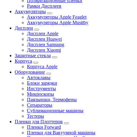
Поляризационные пленки
Рамки Дисплеев
Аккумуляторы
Аккумуляторы Apple Feaglet
Аккумуляторы Apple Musttby
Дисплеи
Дисплеи Apple
Дисплеи Huawei
Дисплеи Samsung
Дисплеи Xiaomi
Защитные стекла
Корпуса
Корпуса Apple
Оборудование
Автоклавы
Блоки зарядки
Инструменты
Микроскопы
Паяльники, Термофены
Сепараторы
Сублимационные машины
Тестеры
Пленки для Плоттеров
Пленки Forward
Пленки для Вакуумной машины