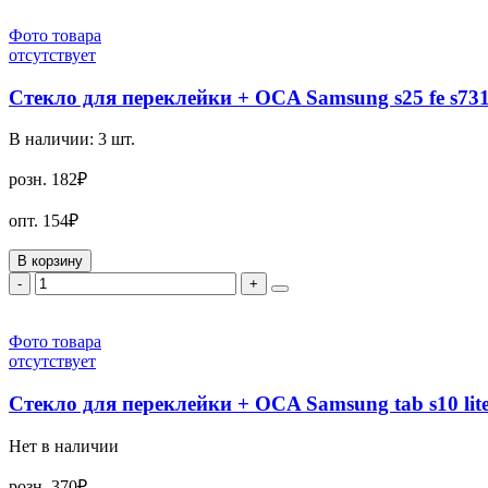
Фото товара
отсутствует
Стекло для переклейки + OCA Samsung s25 fe s7
В наличии:
3
шт.
розн.
182₽
опт.
154₽
В корзину
-
+
Фото товара
отсутствует
Стекло для переклейки + OCA Samsung tab s10 lit
Нет в наличии
розн.
370₽