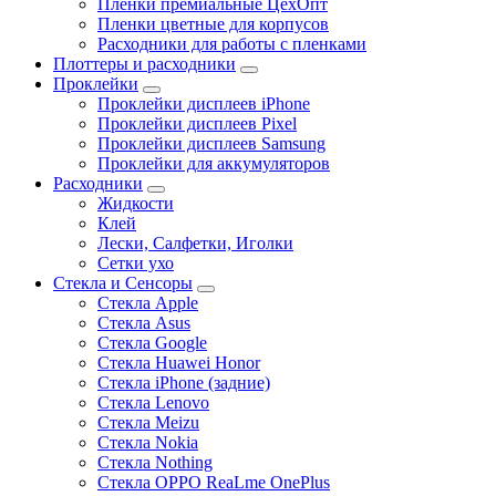
Пленки премиальные ЦехОпт
Пленки цветные для корпусов
Расходники для работы с пленками
Плоттеры и расходники
Проклейки
Проклейки дисплеев iPhone
Проклейки дисплеев Pixel
Проклейки дисплеев Samsung
Проклейки для аккумуляторов
Расходники
Жидкости
Клей
Лески, Салфетки, Иголки
Сетки ухо
Стекла и Сенсоры
Стекла Apple
Стекла Asus
Стекла Google
Стекла Huawei Honor
Стекла iPhone (задние)
Стекла Lenovo
Стекла Meizu
Стекла Nokia
Стекла Nothing
Стекла OPPO ReaLme OnePlus