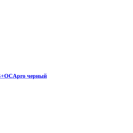
 G+OCApro черный