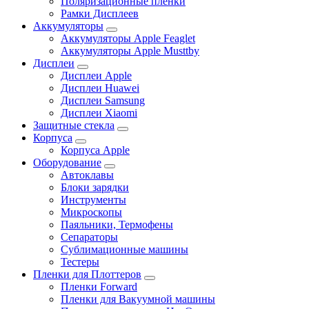
Поляризационные пленки
Рамки Дисплеев
Аккумуляторы
Аккумуляторы Apple Feaglet
Аккумуляторы Apple Musttby
Дисплеи
Дисплеи Apple
Дисплеи Huawei
Дисплеи Samsung
Дисплеи Xiaomi
Защитные стекла
Корпуса
Корпуса Apple
Оборудование
Автоклавы
Блоки зарядки
Инструменты
Микроскопы
Паяльники, Термофены
Сепараторы
Сублимационные машины
Тестеры
Пленки для Плоттеров
Пленки Forward
Пленки для Вакуумной машины