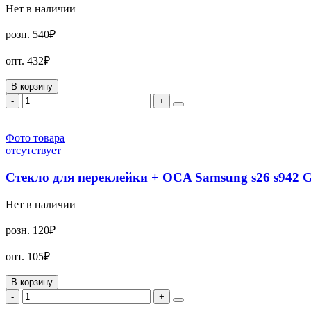
Нет в наличии
розн.
540₽
опт.
432₽
В корзину
-
+
Фото товара
отсутствует
Стекло для переклейки + OCA Samsung s26 s942
Нет в наличии
розн.
120₽
опт.
105₽
В корзину
-
+