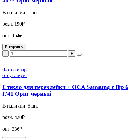
a075 Ориг черный
В наличии:
1
шт.
розн.
190₽
опт.
154₽
В корзину
-
+
Фото товара
отсутствует
Стекло для переклейки + OCA Samsung z flip 6
f741 Ориг черный
В наличии:
5
шт.
розн.
420₽
опт.
336₽