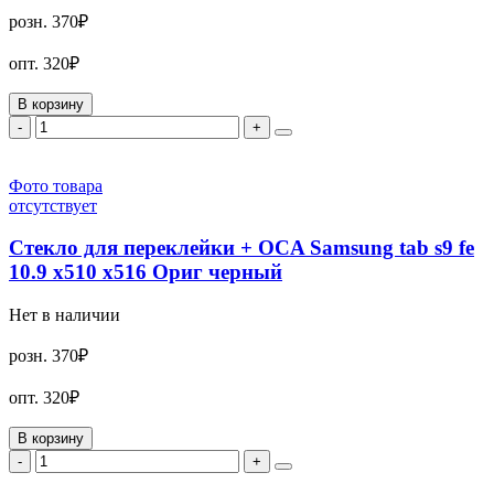
розн.
370₽
опт.
320₽
В корзину
-
+
Фото товара
отсутствует
Стекло для переклейки + OCA Samsung tab s9 fe
10.9 x510 x516 Ориг черный
Нет в наличии
розн.
370₽
опт.
320₽
В корзину
-
+