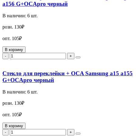
a156 G+OCApro черный
В наличии:
6
шт.
розн.
130₽
опт.
105₽
В корзину
-
+
Стекло для переклейки + OCA Samsung a15 a155
G+OCApro черный
В наличии:
6
шт.
розн.
130₽
опт.
105₽
В корзину
-
+