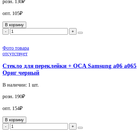
розн.
130₽
опт.
105₽
В корзину
-
+
Фото товара
отсутствует
Стекло для переклейки + OCA Samsung a06 a065
Ориг черный
В наличии:
1
шт.
розн.
190₽
опт.
154₽
В корзину
-
+