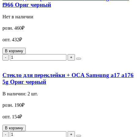
f966 Ориг черный
Нет в наличии
розн.
460₽
опт.
432₽
В корзину
-
+
Стекло для переклейки + OCA Samsung a17 a176
5g Ориг черный
В наличии:
2
шт.
розн.
190₽
опт.
154₽
В корзину
-
+