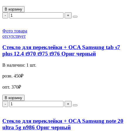
В корзину
-
+
Фото товара
отсутствует
Стекло для переклейки + OCA Samsung tab s7
plus 12.4 t970 t975 t976 Ориг черный
В наличии:
1
шт.
розн.
450₽
опт.
370₽
В корзину
-
+
Стекло для переклейки + OCA Samsung note 20
ultra 5g n986 Ориг черный