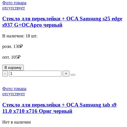
Фото товара
отсутствует
Стекло для переклейки + OCA Samsung s25 edge
s937 G+OCApro черный
В наличии:
18
шт.
розн.
130₽
опт.
105₽
В корзину
-
+
Фото товара
отсутствует
Стекло для переклейки + OCA Samsung tab s9
11.0 x710 x716 Ориг черный
Нет в наличии