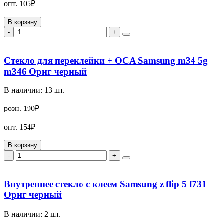
опт.
105₽
В корзину
-
+
Стекло для переклейки + OCA Samsung m34 5g
m346 Ориг черный
В наличии:
13
шт.
розн.
190₽
опт.
154₽
В корзину
-
+
Внутреннее стекло с клеем Samsung z flip 5 f731
Ориг черный
В наличии:
2
шт.