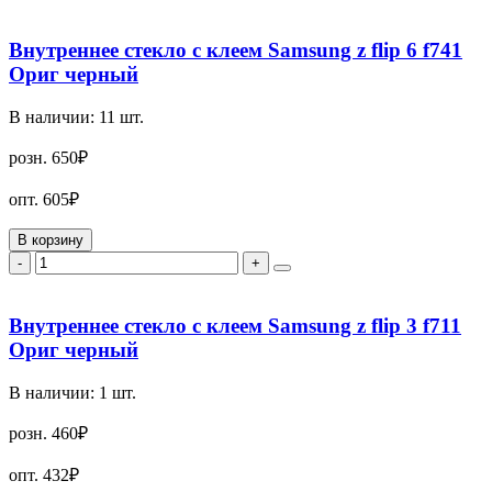
Внутреннее стекло с клеем Samsung z flip 6 f741
Ориг черный
В наличии:
11
шт.
розн.
650₽
опт.
605₽
В корзину
-
+
Внутреннее стекло с клеем Samsung z flip 3 f711
Ориг черный
В наличии:
1
шт.
розн.
460₽
опт.
432₽