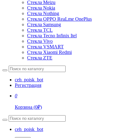
Стекла Meizu
Стекла Nokia
Стекла Nothing
Стекла OPPO ReaLme OnePlus
Стекла Samsung
Стекла TCL
Стекла Tecno Infinix Itel
Стекла Vivo
Стекла VSMART
Стекла Xiaomi Redmi
Стекла ZTE
ceh_poisk_bot
Регистрация
0
Корзина
(
0
₽)
ceh_poisk_bot