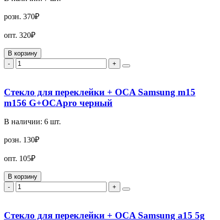
розн.
370₽
опт.
320₽
В корзину
-
+
Стекло для переклейки + OCA Samsung m15
m156 G+OCApro черный
В наличии:
6
шт.
розн.
130₽
опт.
105₽
В корзину
-
+
Стекло для переклейки + OCA Samsung a15 5g