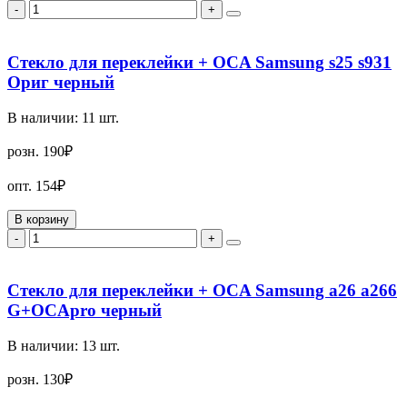
-
+
Стекло для переклейки + OCA Samsung s25 s931
Ориг черный
В наличии:
11
шт.
розн.
190₽
опт.
154₽
В корзину
-
+
Стекло для переклейки + OCA Samsung a26 a266
G+OCApro черный
В наличии:
13
шт.
розн.
130₽