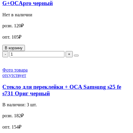
G+OCApro черный
Нет в наличии
розн.
120₽
опт.
105₽
В корзину
-
+
Фото товара
отсутствует
Стекло для переклейки + OCA Samsung s25 fe
s731 Ориг черный
В наличии:
3
шт.
розн.
182₽
опт.
154₽