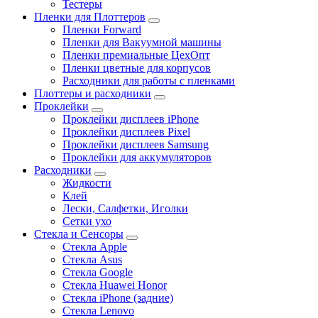
Тестеры
Пленки для Плоттеров
Пленки Forward
Пленки для Вакуумной машины
Пленки премиальные ЦехОпт
Пленки цветные для корпусов
Расходники для работы с пленками
Плоттеры и расходники
Проклейки
Проклейки дисплеев iPhone
Проклейки дисплеев Pixel
Проклейки дисплеев Samsung
Проклейки для аккумуляторов
Расходники
Жидкости
Клей
Лески, Салфетки, Иголки
Сетки ухо
Стекла и Сенсоры
Стекла Apple
Стекла Asus
Стекла Google
Стекла Huawei Honor
Стекла iPhone (задние)
Стекла Lenovo