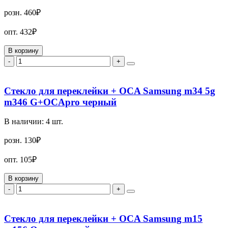
розн.
460₽
опт.
432₽
В корзину
-
+
Стекло для переклейки + OCA Samsung m34 5g
m346 G+OCApro черный
В наличии:
4
шт.
розн.
130₽
опт.
105₽
В корзину
-
+
Стекло для переклейки + OCA Samsung m15