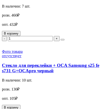
В наличии:
7
шт.
розн.
460₽
опт.
432₽
В корзину
-
+
Фото товара
отсутствует
Стекло для переклейки + OCA Samsung s25 fe
s731 G+OCApro черный
В наличии:
10
шт.
розн.
130₽
опт.
105₽
В корзину