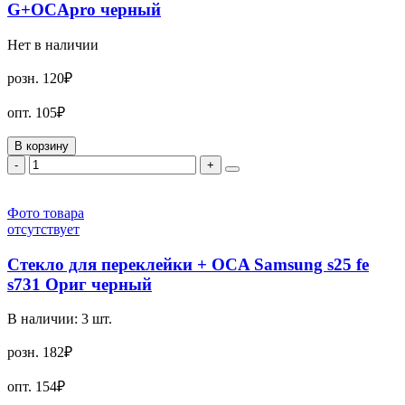
G+OCApro черный
Нет в наличии
розн.
120₽
опт.
105₽
В корзину
-
+
Фото товара
отсутствует
Стекло для переклейки + OCA Samsung s25 fe
s731 Ориг черный
В наличии:
3
шт.
розн.
182₽
опт.
154₽