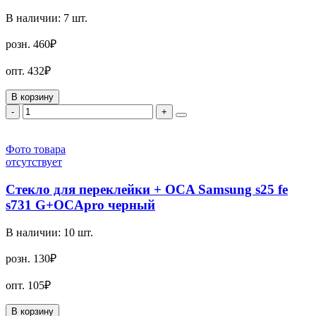
В наличии:
7
шт.
розн.
460₽
опт.
432₽
В корзину
-
+
Фото товара
отсутствует
Стекло для переклейки + OCA Samsung s25 fe
s731 G+OCApro черный
В наличии:
10
шт.
розн.
130₽
опт.
105₽
В корзину