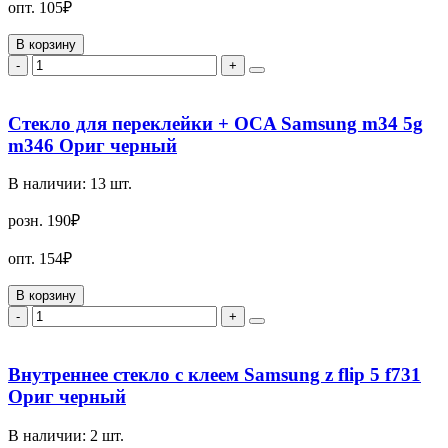
опт.
105₽
В корзину
-
+
Стекло для переклейки + OCA Samsung m34 5g
m346 Ориг черный
В наличии:
13
шт.
розн.
190₽
опт.
154₽
В корзину
-
+
Внутреннее стекло с клеем Samsung z flip 5 f731
Ориг черный
В наличии:
2
шт.