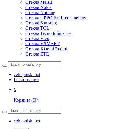
Стекла Meizu
Стекла Nokia
Стекла Nothing
Стекла OPPO ReaLme OnePlus
Стекла Samsung
Стекла TCL
Стекла Tecno Infinix Itel
Стекла Vivo
Стекла VSMART
Стекла Xiaomi Redmi
Стекла ZTE
ceh_poisk_bot
Регистрация
0
Корзина
(
0
₽)
ceh_poisk_bot