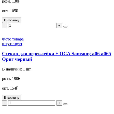
розн.
130₽
опт.
105₽
В корзину
-
+
Фото товара
отсутствует
Стекло для переклейки + OCA Samsung a06 a065
Ориг черный
В наличии:
1
шт.
розн.
190₽
опт.
154₽
В корзину
-
+