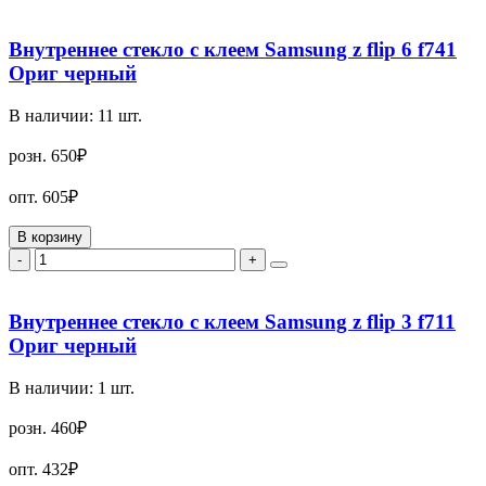
Внутреннее стекло с клеем Samsung z flip 6 f741
Ориг черный
В наличии:
11
шт.
розн.
650₽
опт.
605₽
В корзину
-
+
Внутреннее стекло с клеем Samsung z flip 3 f711
Ориг черный
В наличии:
1
шт.
розн.
460₽
опт.
432₽