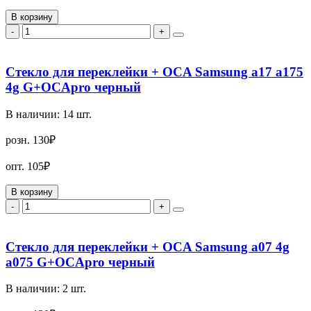
В корзину
-
+
Стекло для переклейки + OCA Samsung a17 a175
4g G+OCApro черный
В наличии:
14
шт.
розн.
130₽
опт.
105₽
В корзину
-
+
Стекло для переклейки + OCA Samsung a07 4g
a075 G+OCApro черный
В наличии:
2
шт.