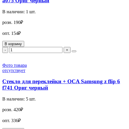
a075 Ориг черный
В наличии:
1
шт.
розн.
190₽
опт.
154₽
В корзину
-
+
Фото товара
отсутствует
Стекло для переклейки + OCA Samsung z flip 6
f741 Ориг черный
В наличии:
5
шт.
розн.
420₽
опт.
336₽