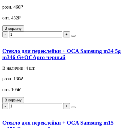
розн.
460₽
опт.
432₽
В корзину
-
+
Стекло для переклейки + OCA Samsung m34 5g
m346 G+OCApro черный
В наличии:
4
шт.
розн.
130₽
опт.
105₽
В корзину
-
+
Стекло для переклейки + OCA Samsung m15