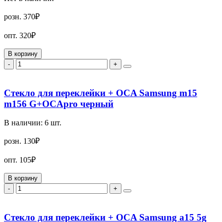
розн.
370₽
опт.
320₽
В корзину
-
+
Стекло для переклейки + OCA Samsung m15
m156 G+OCApro черный
В наличии:
6
шт.
розн.
130₽
опт.
105₽
В корзину
-
+
Стекло для переклейки + OCA Samsung a15 5g