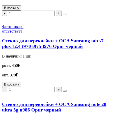
В корзину
-
+
Фото товара
отсутствует
Стекло для переклейки + OCA Samsung tab s7
plus 12.4 t970 t975 t976 Ориг черный
В наличии:
1
шт.
розн.
450₽
опт.
370₽
В корзину
-
+
Стекло для переклейки + OCA Samsung note 20
ultra 5g n986 Ориг черный