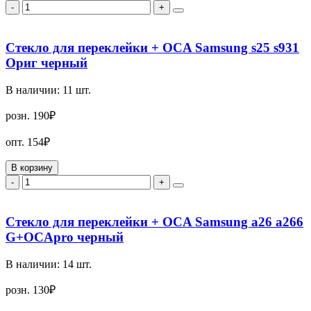
-
+
Стекло для переклейки + OCA Samsung s25 s931
Ориг черный
В наличии:
11
шт.
розн.
190₽
опт.
154₽
В корзину
-
+
Стекло для переклейки + OCA Samsung a26 a266
G+OCApro черный
В наличии:
14
шт.
розн.
130₽