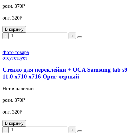
розн.
370₽
опт.
320₽
В корзину
-
+
Фото товара
отсутствует
Стекло для переклейки + OCA Samsung tab s9
11.0 x710 x716 Ориг черный
Нет в наличии
розн.
370₽
опт.
320₽
В корзину
-
+