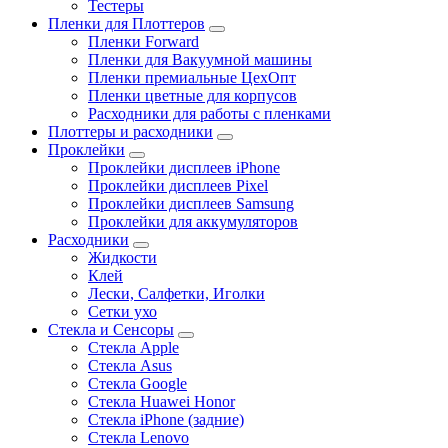
Тестеры
Пленки для Плоттеров
Пленки Forward
Пленки для Вакуумной машины
Пленки премиальные ЦехОпт
Пленки цветные для корпусов
Расходники для работы с пленками
Плоттеры и расходники
Проклейки
Проклейки дисплеев iPhone
Проклейки дисплеев Pixel
Проклейки дисплеев Samsung
Проклейки для аккумуляторов
Расходники
Жидкости
Клей
Лески, Салфетки, Иголки
Сетки ухо
Стекла и Сенсоры
Стекла Apple
Стекла Asus
Стекла Google
Стекла Huawei Honor
Стекла iPhone (задние)
Стекла Lenovo