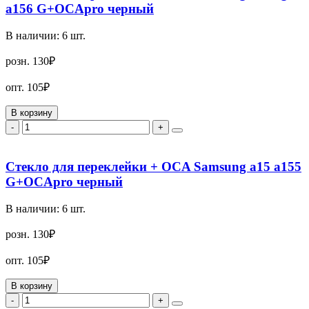
a156 G+OCApro черный
В наличии:
6
шт.
розн.
130₽
опт.
105₽
В корзину
-
+
Стекло для переклейки + OCA Samsung a15 a155
G+OCApro черный
В наличии:
6
шт.
розн.
130₽
опт.
105₽
В корзину
-
+