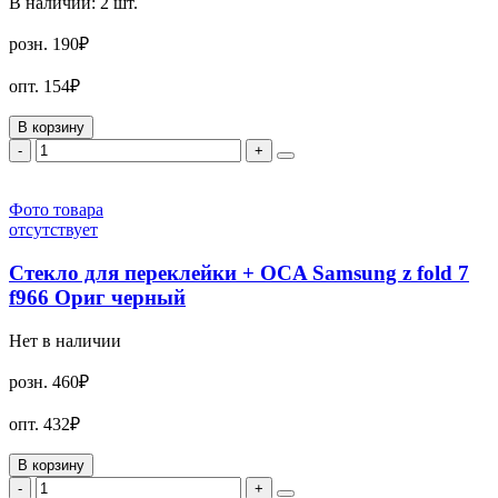
В наличии:
2
шт.
розн.
190₽
опт.
154₽
В корзину
-
+
Фото товара
отсутствует
Стекло для переклейки + OCA Samsung z fold 7
f966 Ориг черный
Нет в наличии
розн.
460₽
опт.
432₽
В корзину
-
+