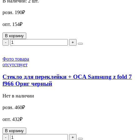
В наличии:
2
шт.
розн.
190₽
опт.
154₽
В корзину
-
+
Фото товара
отсутствует
Стекло для переклейки + OCA Samsung z fold 7
f966 Ориг черный
Нет в наличии
розн.
460₽
опт.
432₽
В корзину
-
+