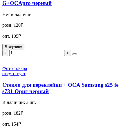
G+OCApro черный
Нет в наличии
розн.
120₽
опт.
105₽
В корзину
-
+
Фото товара
отсутствует
Стекло для переклейки + OCA Samsung s25 fe
s731 Ориг черный
В наличии:
3
шт.
розн.
182₽
опт.
154₽