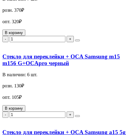
розн.
370₽
опт.
320₽
В корзину
-
+
Стекло для переклейки + OCA Samsung m15
m156 G+OCApro черный
В наличии:
6
шт.
розн.
130₽
опт.
105₽
В корзину
-
+
Стекло для переклейки + OCA Samsung a15 5g