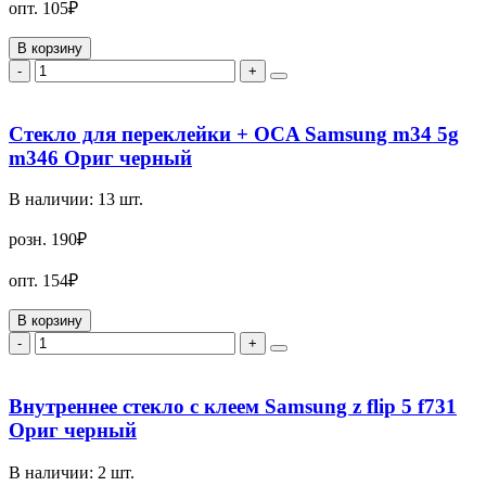
опт.
105₽
В корзину
-
+
Стекло для переклейки + OCA Samsung m34 5g
m346 Ориг черный
В наличии:
13
шт.
розн.
190₽
опт.
154₽
В корзину
-
+
Внутреннее стекло с клеем Samsung z flip 5 f731
Ориг черный
В наличии:
2
шт.