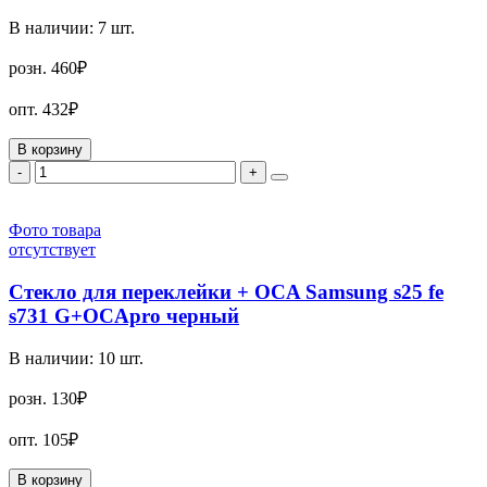
В наличии:
7
шт.
розн.
460₽
опт.
432₽
В корзину
-
+
Фото товара
отсутствует
Стекло для переклейки + OCA Samsung s25 fe
s731 G+OCApro черный
В наличии:
10
шт.
розн.
130₽
опт.
105₽
В корзину