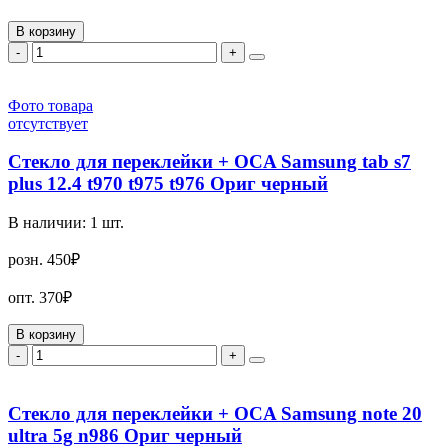
В корзину
-
+
Фото товара
отсутствует
Стекло для переклейки + OCA Samsung tab s7
plus 12.4 t970 t975 t976 Ориг черный
В наличии:
1
шт.
розн.
450₽
опт.
370₽
В корзину
-
+
Стекло для переклейки + OCA Samsung note 20
ultra 5g n986 Ориг черный