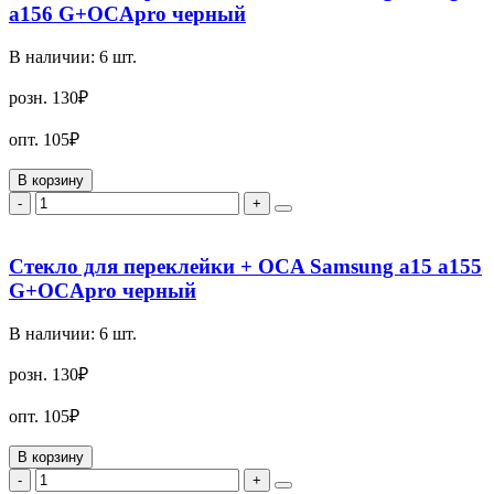
a156 G+OCApro черный
В наличии:
6
шт.
розн.
130₽
опт.
105₽
В корзину
-
+
Стекло для переклейки + OCA Samsung a15 a155
G+OCApro черный
В наличии:
6
шт.
розн.
130₽
опт.
105₽
В корзину
-
+