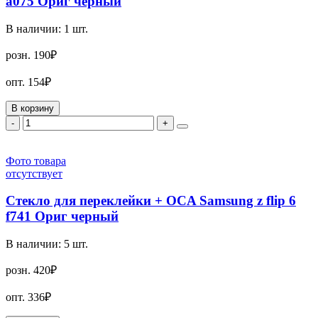
a075 Ориг черный
В наличии:
1
шт.
розн.
190₽
опт.
154₽
В корзину
-
+
Фото товара
отсутствует
Стекло для переклейки + OCA Samsung z flip 6
f741 Ориг черный
В наличии:
5
шт.
розн.
420₽
опт.
336₽