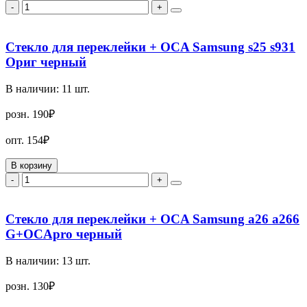
-
+
Стекло для переклейки + OCA Samsung s25 s931
Ориг черный
В наличии:
11
шт.
розн.
190₽
опт.
154₽
В корзину
-
+
Стекло для переклейки + OCA Samsung a26 a266
G+OCApro черный
В наличии:
13
шт.
розн.
130₽