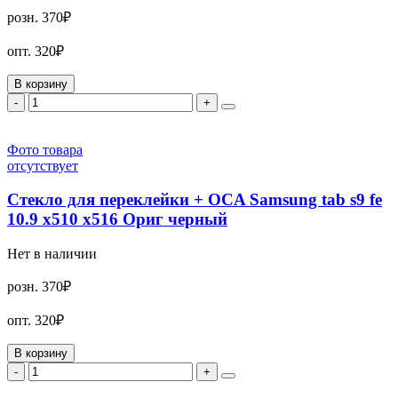
розн.
370₽
опт.
320₽
В корзину
-
+
Фото товара
отсутствует
Стекло для переклейки + OCA Samsung tab s9 fe
10.9 x510 x516 Ориг черный
Нет в наличии
розн.
370₽
опт.
320₽
В корзину
-
+