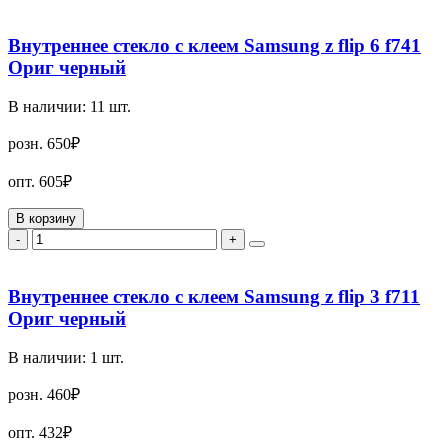
Внутреннее стекло с клеем Samsung z flip 6 f741
Ориг черный
В наличии:
11
шт.
розн.
650₽
опт.
605₽
В корзину
-
+
Внутреннее стекло с клеем Samsung z flip 3 f711
Ориг черный
В наличии:
1
шт.
розн.
460₽
опт.
432₽