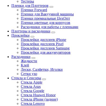
Тестеры
Пленки для Плоттеров
Пленки Forward
Пленки для Вакуумной машины
Пленки премиальные ЦехОпт
Пленки цветные для корпусов
Расходники для работы с пленками
Плоттеры и расходники
Проклейки
Проклейки дисплеев iPhone
Проклейки дисплеев Pixel
Проклейки дисплеев Samsung
Проклейки для аккумуляторов
Расходники
Жидкости
Клей
Лески, Салфетки, Иголки
Сетки ухо
Стекла и Сенсоры
Стекла Apple
Стекла Asus
Стекла Google
Стекла Huawei Honor
Стекла iPhone (задние)
Стекла Lenovo