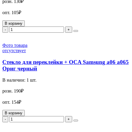
розн.
130₽
опт.
105₽
В корзину
-
+
Фото товара
отсутствует
Стекло для переклейки + OCA Samsung a06 a065
Ориг черный
В наличии:
1
шт.
розн.
190₽
опт.
154₽
В корзину
-
+