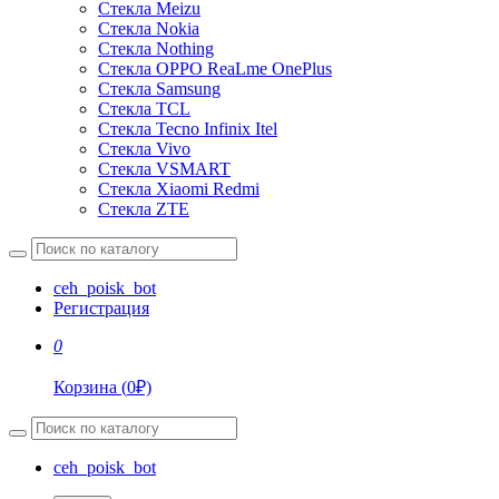
Стекла Meizu
Стекла Nokia
Стекла Nothing
Стекла OPPO ReaLme OnePlus
Стекла Samsung
Стекла TCL
Стекла Tecno Infinix Itel
Стекла Vivo
Стекла VSMART
Стекла Xiaomi Redmi
Стекла ZTE
ceh_poisk_bot
Регистрация
0
Корзина
(
0
₽)
ceh_poisk_bot