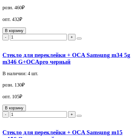
розн.
460₽
опт.
432₽
В корзину
-
+
Стекло для переклейки + OCA Samsung m34 5g
m346 G+OCApro черный
В наличии:
4
шт.
розн.
130₽
опт.
105₽
В корзину
-
+
Стекло для переклейки + OCA Samsung m15