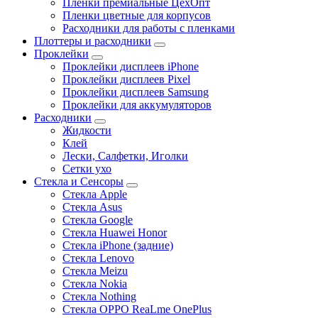
Пленки премиальные ЦехОпт
Пленки цветные для корпусов
Расходники для работы с пленками
Плоттеры и расходники
Проклейки
Проклейки дисплеев iPhone
Проклейки дисплеев Pixel
Проклейки дисплеев Samsung
Проклейки для аккумуляторов
Расходники
Жидкости
Клей
Лески, Салфетки, Иголки
Сетки ухо
Стекла и Сенсоры
Стекла Apple
Стекла Asus
Стекла Google
Стекла Huawei Honor
Стекла iPhone (задние)
Стекла Lenovo
Стекла Meizu
Стекла Nokia
Стекла Nothing
Стекла OPPO ReaLme OnePlus