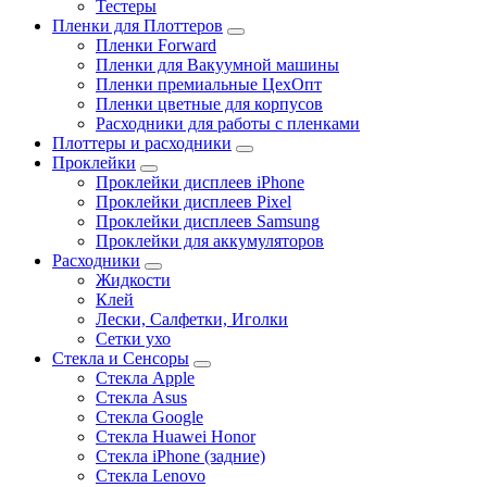
Тестеры
Пленки для Плоттеров
Пленки Forward
Пленки для Вакуумной машины
Пленки премиальные ЦехОпт
Пленки цветные для корпусов
Расходники для работы с пленками
Плоттеры и расходники
Проклейки
Проклейки дисплеев iPhone
Проклейки дисплеев Pixel
Проклейки дисплеев Samsung
Проклейки для аккумуляторов
Расходники
Жидкости
Клей
Лески, Салфетки, Иголки
Сетки ухо
Стекла и Сенсоры
Стекла Apple
Стекла Asus
Стекла Google
Стекла Huawei Honor
Стекла iPhone (задние)
Стекла Lenovo