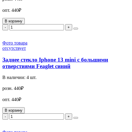
опт.
440₽
В корзину
-
+
Фото товара
отсутствует
Заднее стекло Iphone 13 mini с большими
отверстиями Feaglet синий
В наличии:
4
шт.
розн.
440₽
опт.
440₽
В корзину
-
+