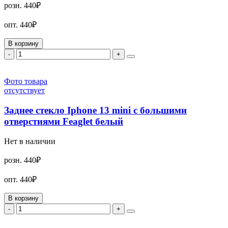
розн.
440₽
опт.
440₽
В корзину
-
+
Фото товара
отсутствует
Заднее стекло Iphone 13 mini с большими
отверстиями Feaglet белый
Нет в наличии
розн.
440₽
опт.
440₽
В корзину
-
+