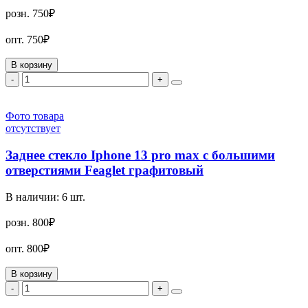
розн.
750₽
опт.
750₽
В корзину
-
+
Фото товара
отсутствует
Заднее стекло Iphone 13 pro max с большими
отверстиями Feaglet графитовый
В наличии:
6
шт.
розн.
800₽
опт.
800₽
В корзину
-
+