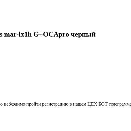
0s mar-lx1h G+OCApro черный
ого небходимо пройти регистрацию в нашем ЦЕХ БОТ телеграмме