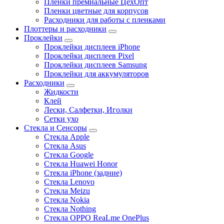
Пленки премиальные ЦехОпт
Пленки цветные для корпусов
Расходники для работы с пленками
Плоттеры и расходники
Проклейки
Проклейки дисплеев iPhone
Проклейки дисплеев Pixel
Проклейки дисплеев Samsung
Проклейки для аккумуляторов
Расходники
Жидкости
Клей
Лески, Салфетки, Иголки
Сетки ухо
Стекла и Сенсоры
Стекла Apple
Стекла Asus
Стекла Google
Стекла Huawei Honor
Стекла iPhone (задние)
Стекла Lenovo
Стекла Meizu
Стекла Nokia
Стекла Nothing
Стекла OPPO ReaLme OnePlus