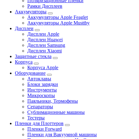
Поляризационные пленки
Рамки Дисплеев
Аккумуляторы
Аккумуляторы Apple Feaglet
Аккумуляторы Apple Musttby
Дисплеи
Дисплеи Apple
Дисплеи Huawei
Дисплеи Samsung
Дисплеи Xiaomi
Защитные стекла
Корпуса
Корпуса Apple
Оборудование
Автоклавы
Блоки зарядки
Инструменты
Микроскопы
Паяльники, Термофены
Сепараторы
Сублимационные машины
Тестеры
Пленки для Плоттеров
Пленки Forward
Пленки для Вакуумной машины