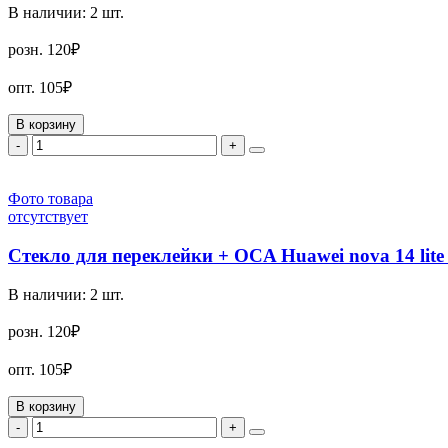
В наличии:
2
шт.
розн.
120₽
опт.
105₽
В корзину
-
+
Фото товара
отсутствует
Стекло для переклейки + OCA Huawei nova 14 lit
В наличии:
2
шт.
розн.
120₽
опт.
105₽
В корзину
-
+