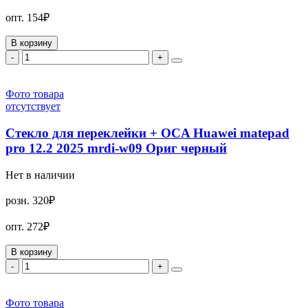
опт.
154₽
В корзину
-
+
Фото товара
отсутствует
Стекло для переклейки + OCA Huawei matepad
pro 12.2 2025 mrdi-w09 Ориг черный
Нет в наличии
розн.
320₽
опт.
272₽
В корзину
-
+
Фото товара