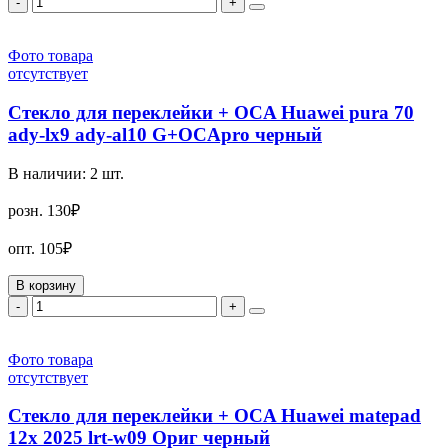
-
+
Фото товара
отсутствует
Стекло для переклейки + OCA Huawei pura 70
ady-lx9 ady-al10 G+OCApro черный
В наличии:
2
шт.
розн.
130₽
опт.
105₽
В корзину
-
+
Фото товара
отсутствует
Стекло для переклейки + OCA Huawei matepad
12x 2025 lrt-w09 Ориг черный