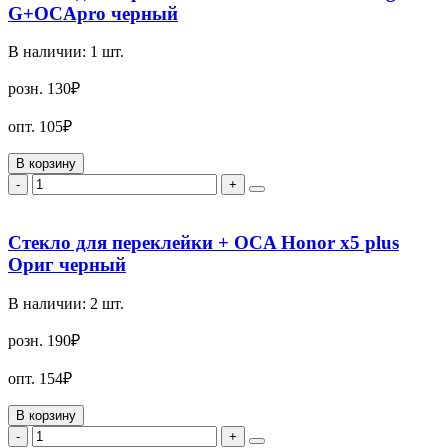
G+OCApro черный
В наличии:
1
шт.
розн.
130₽
опт.
105₽
В корзину
-
+
Стекло для переклейки + OCA Honor x5 plus
Ориг черный
В наличии:
2
шт.
розн.
190₽
опт.
154₽
В корзину
-
+