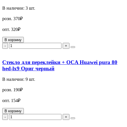
В наличии:
3
шт.
розн.
370₽
опт.
320₽
В корзину
-
+
Стекло для переклейки + OCA Huawei pura 80
hed-lx9 Ориг черный
В наличии:
9
шт.
розн.
190₽
опт.
154₽
В корзину
-
+