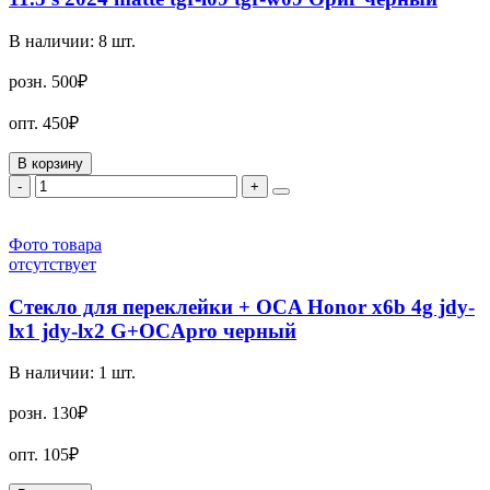
В наличии:
8
шт.
розн.
500₽
опт.
450₽
В корзину
-
+
Фото товара
отсутствует
Стекло для переклейки + OCA Honor x6b 4g jdy-
lx1 jdy-lx2 G+OCApro черный
В наличии:
1
шт.
розн.
130₽
опт.
105₽