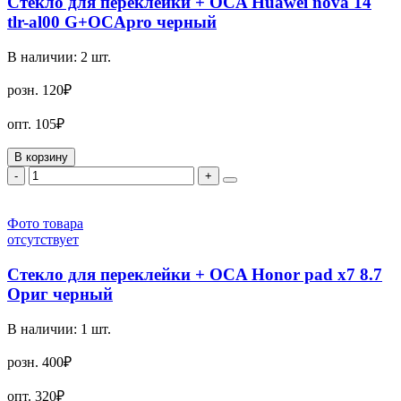
Стекло для переклейки + OCA Huawei nova 14
tlr-al00 G+OCApro черный
В наличии:
2
шт.
розн.
120₽
опт.
105₽
В корзину
-
+
Фото товара
отсутствует
Стекло для переклейки + OCA Honor pad x7 8.7
Ориг черный
В наличии:
1
шт.
розн.
400₽
опт.
320₽