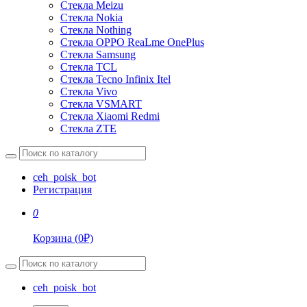
Стекла Meizu
Стекла Nokia
Стекла Nothing
Стекла OPPO ReaLme OnePlus
Стекла Samsung
Стекла TCL
Стекла Tecno Infinix Itel
Стекла Vivo
Стекла VSMART
Стекла Xiaomi Redmi
Стекла ZTE
ceh_poisk_bot
Регистрация
0
Корзина
(
0
₽)
ceh_poisk_bot