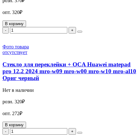
розн.
370₽
опт.
320₽
В корзину
-
+
Фото товара
отсутствует
Стекло для переклейки + OCA Huawei matepad
pro 12.2 2024 mro-w09 mro-w00 mro-w10 mro-al10
Ориг черный
Нет в наличии
розн.
320₽
опт.
272₽
В корзину
-
+