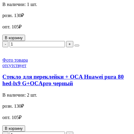
В наличии:
1
шт.
розн.
130₽
опт.
105₽
В корзину
-
+
Фото товара
отсутствует
Стекло для переклейки + OCA Huawei pura 80
hed-lx9 G+OCApro черный
В наличии:
2
шт.
розн.
130₽
опт.
105₽
В корзину