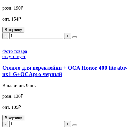
розн.
190₽
опт.
154₽
В корзину
-
+
Фото товара
отсутствует
Стекло для переклейки + OCA Honor 400 lite abr-
nx1 G+OCApro черный
В наличии:
9
шт.
розн.
130₽
опт.
105₽
В корзину
-
+