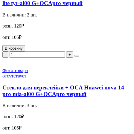
lite tyr-al00 G+OCApro черный
В наличии:
2
шт.
розн.
120₽
опт.
105₽
В корзину
-
+
Фото товара
отсутствует
Стекло для переклейки + OCA Huawei nova 14
pro mia-al00 G+OCApro черный
В наличии:
3
шт.
розн.
120₽
опт.
105₽