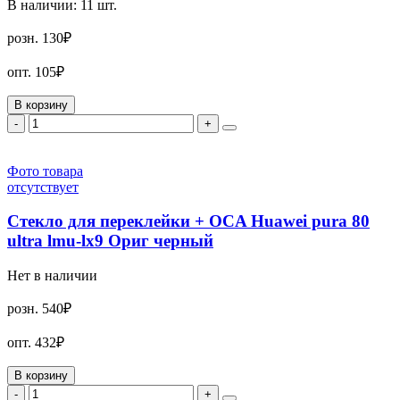
В наличии:
11
шт.
розн.
130₽
опт.
105₽
В корзину
-
+
Фото товара
отсутствует
Стекло для переклейки + OCA Huawei pura 80
ultra lmu-lx9 Ориг черный
Нет в наличии
розн.
540₽
опт.
432₽
В корзину
-
+