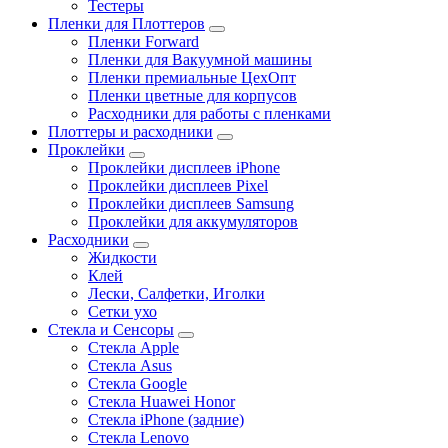
Тестеры
Пленки для Плоттеров
Пленки Forward
Пленки для Вакуумной машины
Пленки премиальные ЦехОпт
Пленки цветные для корпусов
Расходники для работы с пленками
Плоттеры и расходники
Проклейки
Проклейки дисплеев iPhone
Проклейки дисплеев Pixel
Проклейки дисплеев Samsung
Проклейки для аккумуляторов
Расходники
Жидкости
Клей
Лески, Салфетки, Иголки
Сетки ухо
Стекла и Сенсоры
Стекла Apple
Стекла Asus
Стекла Google
Стекла Huawei Honor
Стекла iPhone (задние)
Стекла Lenovo