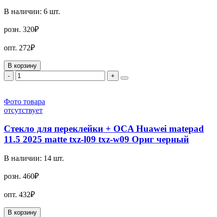
В наличии:
6
шт.
розн.
320₽
опт.
272₽
В корзину
-
+
Фото товара
отсутствует
Стекло для переклейки + OCA Huawei matepad
11.5 2025 matte txz-l09 txz-w09 Ориг черный
В наличии:
14
шт.
розн.
460₽
опт.
432₽
В корзину