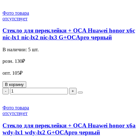
Фото товара
отсутствует
Стекло для переклейки + OCA Huawei honor x6c
nic-lx1 nic-lx2 nic-lx3 G+OCApro черный
В наличии:
5
шт.
розн.
130₽
опт.
105₽
В корзину
-
+
Фото товара
отсутствует
Стекло для переклейки + OCA Huawei honor x6a
wdy-lx1 wdy-lx2 G+OCApro черный