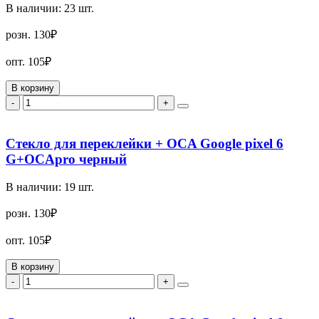
В наличии:
23
шт.
розн.
130₽
опт.
105₽
В корзину
-
+
Стекло для переклейки + OCA Google pixel 6
G+OCApro черный
В наличии:
19
шт.
розн.
130₽
опт.
105₽
В корзину
-
+