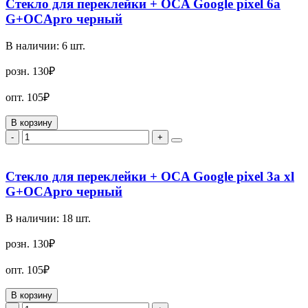
Стекло для переклейки + OCA Google pixel 6a
G+OCApro черный
В наличии:
6
шт.
розн.
130₽
опт.
105₽
В корзину
-
+
Стекло для переклейки + OCA Google pixel 3a xl
G+OCApro черный
В наличии:
18
шт.
розн.
130₽
опт.
105₽
В корзину