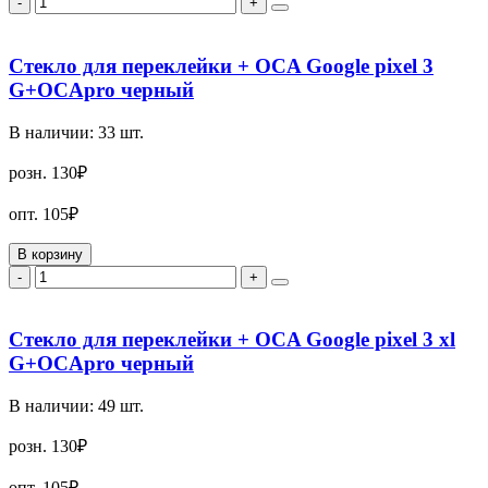
-
+
Стекло для переклейки + OCA Google pixel 3
G+OCApro черный
В наличии:
33
шт.
розн.
130₽
опт.
105₽
В корзину
-
+
Стекло для переклейки + OCA Google pixel 3 xl
G+OCApro черный
В наличии:
49
шт.
розн.
130₽
опт.
105₽