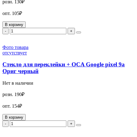
розн.
130₽
опт.
105₽
В корзину
-
+
Фото товара
отсутствует
Стекло для переклейки + OCA Google pixel 9a
Ориг черный
Нет в наличии
розн.
190₽
опт.
154₽
В корзину
-
+