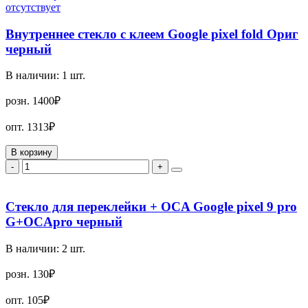
отсутствует
Внутреннее стекло с клеем Google pixel fold Ориг
черный
В наличии:
1
шт.
розн.
1400₽
опт.
1313₽
В корзину
-
+
Стекло для переклейки + OCA Google pixel 9 pro
G+OCApro черный
В наличии:
2
шт.
розн.
130₽
опт.
105₽