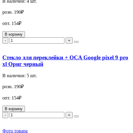
В наличии:
4
шт.
розн.
190₽
опт.
154₽
В корзину
-
+
Стекло для переклейки + OCA Google pixel 9 pro
xl Ориг черный
В наличии:
5
шт.
розн.
190₽
опт.
154₽
В корзину
-
+
Фото товара