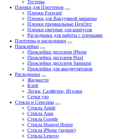
Тестеры
Пленки для Плоттеров
Пленки Forward
Пленки для Вакуумной машины
Пленки премиальные ЦехОпт
Пленки цветные для корпусов
Расходники для работы с пленками
Плоттеры и расходники
Проклейки
Проклейки дисплеев iPhone
Проклейки дисплеев Pixel
Проклейки дисплеев Samsung
Проклейки для аккумуляторов
Расходники
Жидкости
Клей
Лески, Салфетки, Иголки
Сетки ухо
Стекла и Сенсоры
Стекла Apple
Стекла Asus
Стекла Google
Стекла Huawei Honor
Стекла iPhone (задние)
Стекла Lenovo