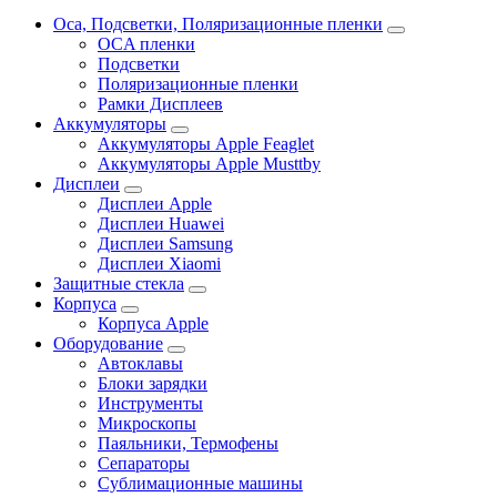
Oca, Подсветки, Поляризационные пленки
OCA пленки
Подсветки
Поляризационные пленки
Рамки Дисплеев
Аккумуляторы
Аккумуляторы Apple Feaglet
Аккумуляторы Apple Musttby
Дисплеи
Дисплеи Apple
Дисплеи Huawei
Дисплеи Samsung
Дисплеи Xiaomi
Защитные стекла
Корпуса
Корпуса Apple
Оборудование
Автоклавы
Блоки зарядки
Инструменты
Микроскопы
Паяльники, Термофены
Сепараторы
Сублимационные машины