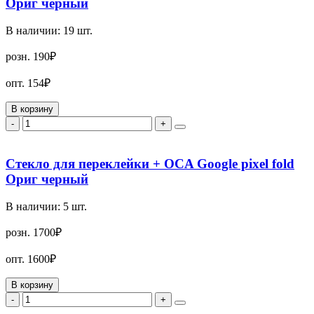
Ориг черный
В наличии:
19
шт.
розн.
190₽
опт.
154₽
В корзину
-
+
Стекло для переклейки + OCA Google pixel fold
Ориг черный
В наличии:
5
шт.
розн.
1700₽
опт.
1600₽
В корзину
-
+