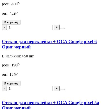
розн.
460₽
опт.
432₽
В корзину
-
+
Стекло для переклейки + OCA Google pixel 6
Ориг черный
В наличии:
>50
шт.
розн.
190₽
опт.
154₽
В корзину
-
+
Стекло для переклейки + OCA Google pixel 5a
Ориг черный