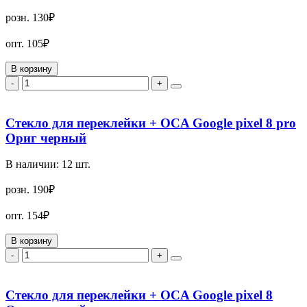
розн.
130₽
опт.
105₽
В корзину
-
+
Стекло для переклейки + OCA Google pixel 8 pro
Ориг черный
В наличии:
12
шт.
розн.
190₽
опт.
154₽
В корзину
-
+
Стекло для переклейки + OCA Google pixel 8