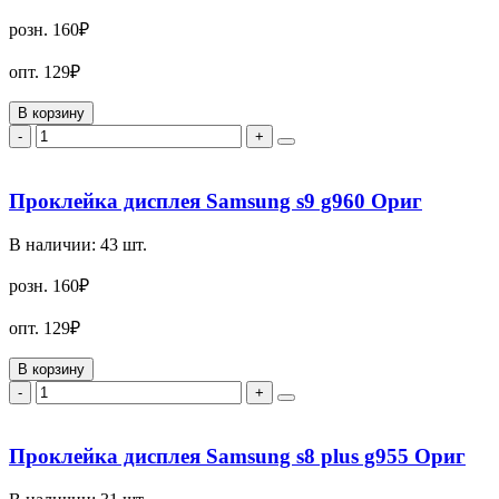
розн.
160₽
опт.
129₽
В корзину
-
+
Проклейка дисплея Samsung s9 g960 Ориг
В наличии:
43
шт.
розн.
160₽
опт.
129₽
В корзину
-
+
Проклейка дисплея Samsung s8 plus g955 Ориг