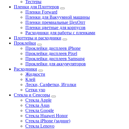
Тестеры
Пленки для Плоттеров
Пленки Forward
Пленки для Вакуумной машины
Пленки премиальные ЦехОпт
Пленки цветные для корпусов
Расходники для работы с пленками
Плоттеры и расходники
Проклейки
Проклейки дисплеев iPhone
Проклейки дисплеев Pixel
Проклейки дисплеев Samsung
Проклейки для аккумуляторов
Расходники
Жидкости
Клей
Лески, Салфетки, Иголки
Сетки ухо
Стекла и Сенсоры
Стекла Apple
Стекла Asus
Стекла Google
Стекла Huawei Honor
Стекла iPhone (задние)
Стекла Lenovo