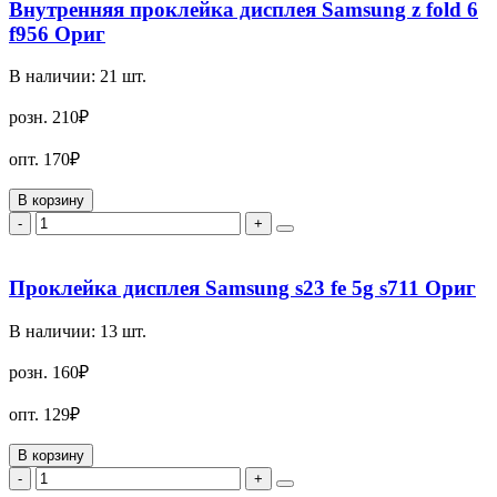
Внутренняя проклейка дисплея Samsung z fold 6
f956 Ориг
В наличии:
21
шт.
розн.
210₽
опт.
170₽
В корзину
-
+
Проклейка дисплея Samsung s23 fe 5g s711 Ориг
В наличии:
13
шт.
розн.
160₽
опт.
129₽
В корзину
-
+