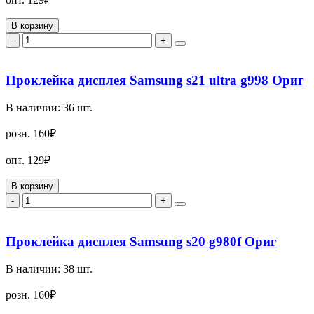
В корзину
-
+
Проклейка дисплея Samsung s21 ultra g998 Ориг
В наличии:
36
шт.
розн.
160₽
опт.
129₽
В корзину
-
+
Проклейка дисплея Samsung s20 g980f Ориг
В наличии:
38
шт.
розн.
160₽