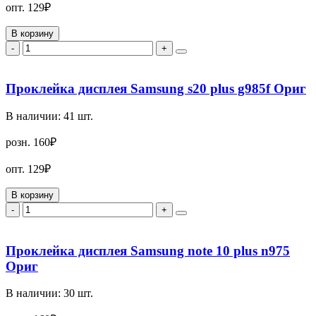
опт.
129₽
В корзину
-
+
Проклейка дисплея Samsung s20 plus g985f Ориг
В наличии:
41
шт.
розн.
160₽
опт.
129₽
В корзину
-
+
Проклейка дисплея Samsung note 10 plus n975
Ориг
В наличии:
30
шт.