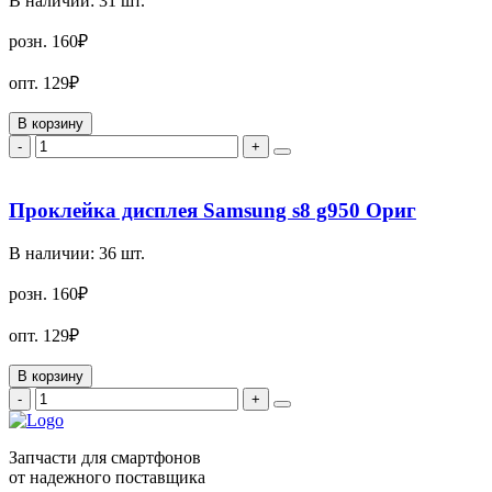
В наличии:
31
шт.
розн.
160₽
опт.
129₽
В корзину
-
+
Проклейка дисплея Samsung s8 g950 Ориг
В наличии:
36
шт.
розн.
160₽
опт.
129₽
В корзину
-
+
Запчасти для смартфонов
от надежного поставщика