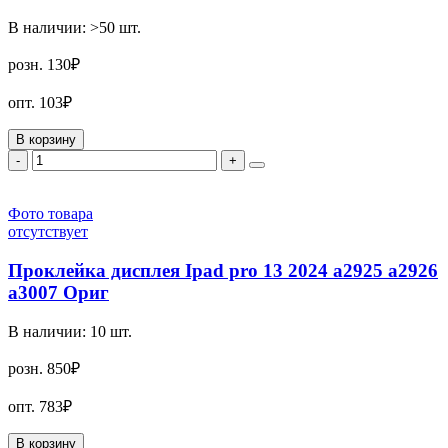
В наличии:
>50
шт.
розн.
130₽
опт.
103₽
В корзину
-
+
Фото товара
отсутствует
Проклейка дисплея Ipad pro 13 2024 a2925 a2926
a3007 Ориг
В наличии:
10
шт.
розн.
850₽
опт.
783₽
В корзину