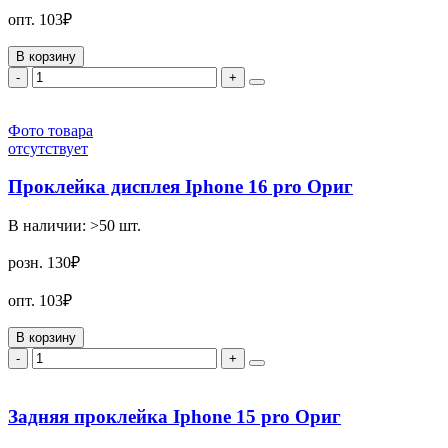
опт.
103₽
В корзину
-
+
Фото товара
отсутствует
Проклейка дисплея Iphone 16 pro Ориг
В наличии:
>50
шт.
розн.
130₽
опт.
103₽
В корзину
-
+
Задняя проклейка Iphone 15 pro Ориг