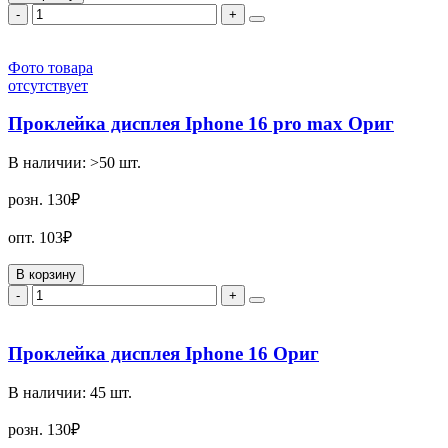
-
+
Фото товара
отсутствует
Проклейка дисплея Iphone 16 pro max Ориг
В наличии:
>50
шт.
розн.
130₽
опт.
103₽
В корзину
-
+
Проклейка дисплея Iphone 16 Ориг
В наличии:
45
шт.
розн.
130₽