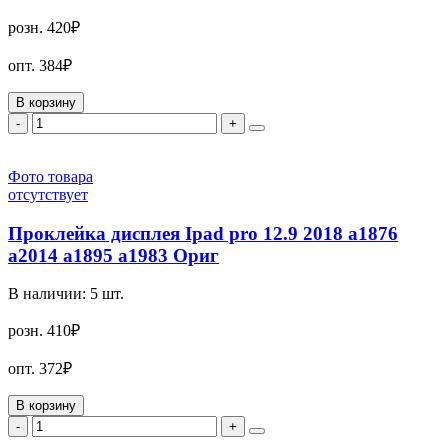
розн.
420₽
опт.
384₽
В корзину
-
+
Фото товара
отсутствует
Проклейка дисплея Ipad pro 12.9 2018 a1876
a2014 a1895 a1983 Ориг
В наличии:
5
шт.
розн.
410₽
опт.
372₽
В корзину
-
+