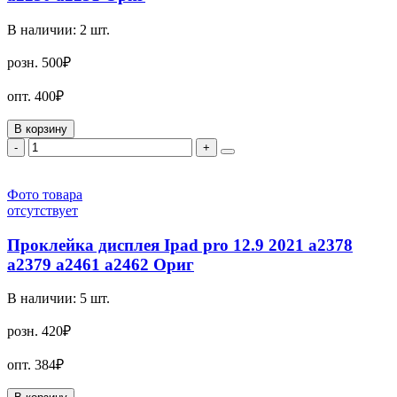
В наличии:
2
шт.
розн.
500₽
опт.
400₽
В корзину
-
+
Фото товара
отсутствует
Проклейка дисплея Ipad pro 12.9 2021 a2378
a2379 a2461 a2462 Ориг
В наличии:
5
шт.
розн.
420₽
опт.
384₽