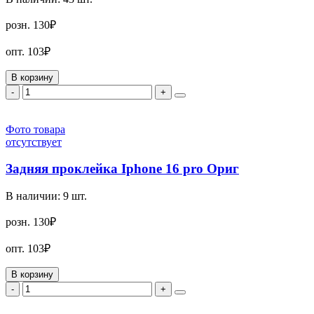
розн.
130₽
опт.
103₽
В корзину
-
+
Фото товара
отсутствует
Задняя проклейка Iphone 16 pro Ориг
В наличии:
9
шт.
розн.
130₽
опт.
103₽
В корзину
-
+