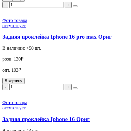
-
+
Фото товара
отсутствует
Задняя проклейка Iphone 16 pro max Ориг
В наличии:
>50
шт.
розн.
130₽
опт.
103₽
В корзину
-
+
Фото товара
отсутствует
Задняя проклейка Iphone 16 Ориг
В наличии:
43
шт.