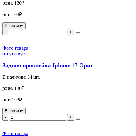
розн.
130₽
опт.
103₽
В корзину
-
+
Фото товара
отсутствует
Задняя проклейка Iphone 17 Ориг
В наличии:
34
шт.
розн.
130₽
опт.
103₽
В корзину
-
+
Фото товара