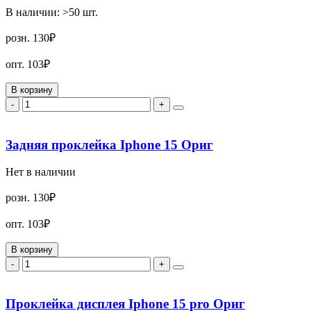
В наличии:
>50
шт.
розн.
130₽
опт.
103₽
В корзину
-
+
Задняя проклейка Iphone 15 Ориг
Нет в наличии
розн.
130₽
опт.
103₽
В корзину
-
+
Проклейка дисплея Iphone 15 pro Ориг