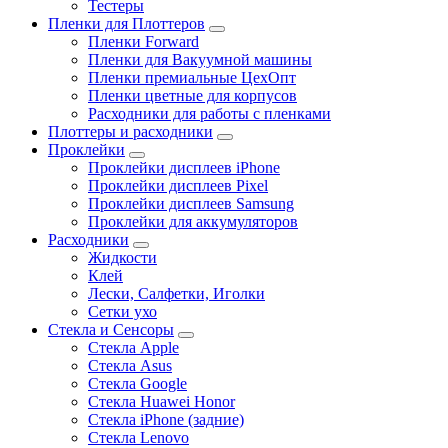
Тестеры
Пленки для Плоттеров
Пленки Forward
Пленки для Вакуумной машины
Пленки премиальные ЦехОпт
Пленки цветные для корпусов
Расходники для работы с пленками
Плоттеры и расходники
Проклейки
Проклейки дисплеев iPhone
Проклейки дисплеев Pixel
Проклейки дисплеев Samsung
Проклейки для аккумуляторов
Расходники
Жидкости
Клей
Лески, Салфетки, Иголки
Сетки ухо
Стекла и Сенсоры
Стекла Apple
Стекла Asus
Стекла Google
Стекла Huawei Honor
Стекла iPhone (задние)
Стекла Lenovo