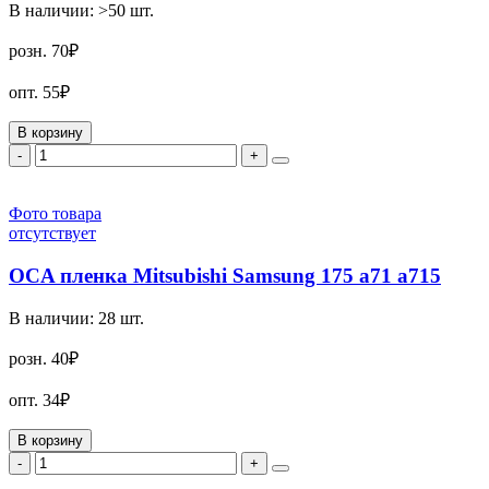
В наличии:
>50
шт.
розн.
70₽
опт.
55₽
В корзину
-
+
Фото товара
отсутствует
OCA пленка Mitsubishi Samsung 175 a71 a715
В наличии:
28
шт.
розн.
40₽
опт.
34₽
В корзину
-
+