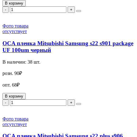
В корзину
-
+
Фото товара
отсутствует
OCA пленка Mitsubishi Samsung s22 s901 package
UF 100um черный
В наличии:
38
шт.
розн.
90₽
опт.
68₽
В корзину
-
+
Фото товара
отсутствует
OCA пленка Mitsubishi Samsung s22 plus s906