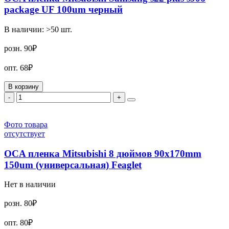
package UF 100um черный
В наличии:
>50
шт.
розн.
90₽
опт.
68₽
В корзину
-
+
Фото товара
отсутствует
OCA пленка Mitsubishi 8 дюймов 90x170mm
150um (универсальная) Feaglet
Нет в наличии
розн.
80₽
опт.
80₽