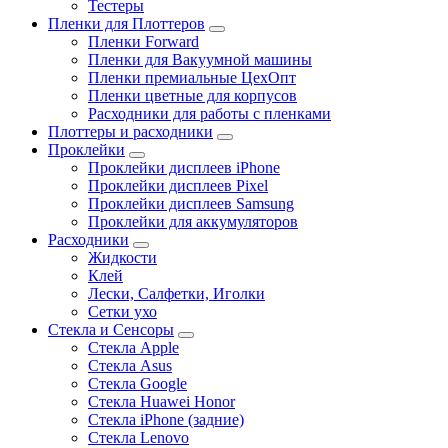
Тестеры
Пленки для Плоттеров
Пленки Forward
Пленки для Вакуумной машины
Пленки премиальные ЦехОпт
Пленки цветные для корпусов
Расходники для работы с пленками
Плоттеры и расходники
Проклейки
Проклейки дисплеев iPhone
Проклейки дисплеев Pixel
Проклейки дисплеев Samsung
Проклейки для аккумуляторов
Расходники
Жидкости
Клей
Лески, Салфетки, Иголки
Сетки ухо
Стекла и Сенсоры
Стекла Apple
Стекла Asus
Стекла Google
Стекла Huawei Honor
Стекла iPhone (задние)
Стекла Lenovo