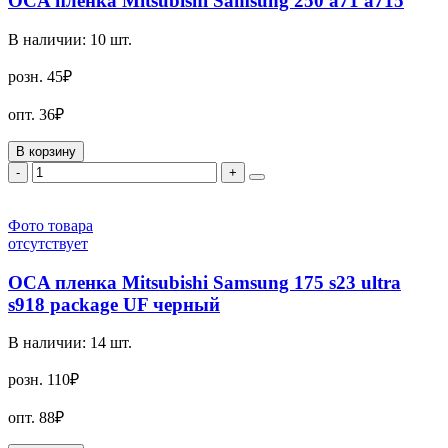
OCA пленка Mitsubishi Samsung 250 a71 a715
В наличии:
10
шт.
розн.
45₽
опт.
36₽
В корзину
-
+
Фото товара
отсутствует
OCA пленка Mitsubishi Samsung 175 s23 ultra
s918 package UF черный
В наличии:
14
шт.
розн.
110₽
опт.
88₽