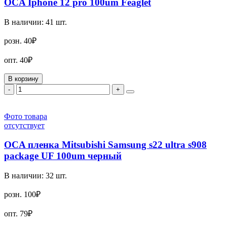
OCA Iphone 12 pro 100um Feaglet
В наличии:
41
шт.
розн.
40₽
опт.
40₽
В корзину
-
+
Фото товара
отсутствует
OCA пленка Mitsubishi Samsung s22 ultra s908
package UF 100um черный
В наличии:
32
шт.
розн.
100₽
опт.
79₽