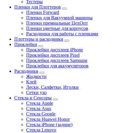
Тестеры
Пленки для Плоттеров
Пленки Forward
Пленки для Вакуумной машины
Пленки премиальные ЦехОпт
Пленки цветные для корпусов
Расходники для работы с пленками
Плоттеры и расходники
Проклейки
Проклейки дисплеев iPhone
Проклейки дисплеев Pixel
Проклейки дисплеев Samsung
Проклейки для аккумуляторов
Расходники
Жидкости
Клей
Лески, Салфетки, Иголки
Сетки ухо
Стекла и Сенсоры
Стекла Apple
Стекла Asus
Стекла Google
Стекла Huawei Honor
Стекла iPhone (задние)
Стекла Lenovo