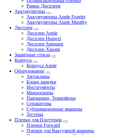
Поляризационные пленки
Рамки Дисплеев
Аккумуляторы
Аккумуляторы Apple Feaglet
Аккумуляторы Apple Musttby
Дисплеи
Дисплеи Apple
Дисплеи Huawei
Дисплеи Samsung
Дисплеи Xiaomi
Защитные стекла
Корпуса
Корпуса Apple
Оборудование
Автоклавы
Блоки зарядки
Инструменты
Микроскопы
Паяльники, Термофены
Сепараторы
Сублимационные машины
Тестеры
Пленки для Плоттеров
Пленки Forward
Пленки для Вакуумной машины