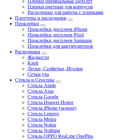
Пленки премиальные ЦехОпт
Пленки цветные для корпусов
Расходники для работы с пленками
Плоттеры и расходники
Проклейки
Проклейки дисплеев iPhone
Проклейки дисплеев Pixel
Проклейки дисплеев Samsung
Проклейки для аккумуляторов
Расходники
Жидкости
Клей
Лески, Салфетки, Иголки
Сетки ухо
Стекла и Сенсоры
Стекла Apple
Стекла Asus
Стекла Google
Стекла Huawei Honor
Стекла iPhone (задние)
Стекла Lenovo
Стекла Meizu
Стекла Nokia
Стекла Nothing
Стекла OPPO ReaLme OnePlus