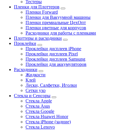
Тестеры
Пленки для Плоттеров
Пленки Forward
Пленки для Вакуумной машины
Пленки премиальные ЦехОпт
Пленки цветные для корпусов
Расходники для работы с пленками
Плоттеры и расходники
Проклейки
Проклейки дисплеев iPhone
Проклейки дисплеев Pixel
Проклейки дисплеев Samsung
Проклейки для аккумуляторов
Расходники
Жидкости
Клей
Лески, Салфетки, Иголки
Сетки ухо
Стекла и Сенсоры
Стекла Apple
Стекла Asus
Стекла Google
Стекла Huawei Honor
Стекла iPhone (задние)
Стекла Lenovo