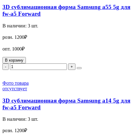
3D сублимационная форма Samsung a55 5g для
fw-a5 Forward
В наличии:
3
шт.
розн.
1200₽
опт.
1000₽
В корзину
-
+
Фото товара
отсутствует
3D сублимационная форма Samsung a14 5g для
fw-a5 Forward
В наличии:
3
шт.
розн.
1200₽