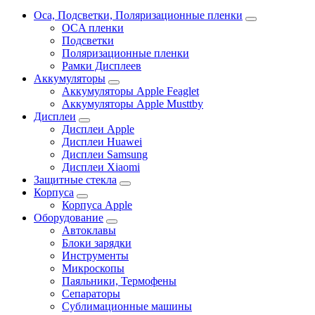
Oca, Подсветки, Поляризационные пленки
OCA пленки
Подсветки
Поляризационные пленки
Рамки Дисплеев
Аккумуляторы
Аккумуляторы Apple Feaglet
Аккумуляторы Apple Musttby
Дисплеи
Дисплеи Apple
Дисплеи Huawei
Дисплеи Samsung
Дисплеи Xiaomi
Защитные стекла
Корпуса
Корпуса Apple
Оборудование
Автоклавы
Блоки зарядки
Инструменты
Микроскопы
Паяльники, Термофены
Сепараторы
Сублимационные машины