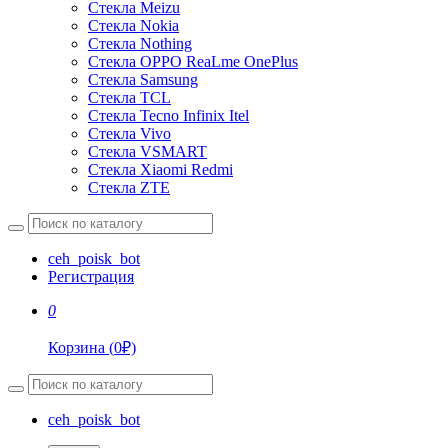
Стекла Meizu
Стекла Nokia
Стекла Nothing
Стекла OPPO ReaLme OnePlus
Стекла Samsung
Стекла TCL
Стекла Tecno Infinix Itel
Стекла Vivo
Стекла VSMART
Стекла Xiaomi Redmi
Стекла ZTE
ceh_poisk_bot
Регистрация
0
Корзина
(
0
₽)
ceh_poisk_bot