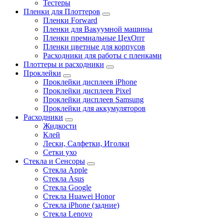
Тестеры
Пленки для Плоттеров
Пленки Forward
Пленки для Вакуумной машины
Пленки премиальные ЦехОпт
Пленки цветные для корпусов
Расходники для работы с пленками
Плоттеры и расходники
Проклейки
Проклейки дисплеев iPhone
Проклейки дисплеев Pixel
Проклейки дисплеев Samsung
Проклейки для аккумуляторов
Расходники
Жидкости
Клей
Лески, Салфетки, Иголки
Сетки ухо
Стекла и Сенсоры
Стекла Apple
Стекла Asus
Стекла Google
Стекла Huawei Honor
Стекла iPhone (задние)
Стекла Lenovo