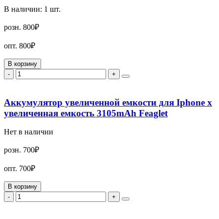
В наличии:
1
шт.
розн.
800₽
опт.
800₽
В корзину
-
+
Аккумулятор увеличенной емкости для Iphone x
увеличенная емкость 3105mAh Feaglet
Нет в наличии
розн.
700₽
опт.
700₽
В корзину
-
+